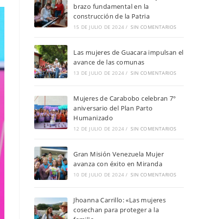
brazo fundamental en la
construcción de la Patria
15 DE JULIO DE 2024
/
SIN COMENTARIOS
Las mujeres de Guacara impulsan el
avance de las comunas
13 DE JULIO DE 2024
/
SIN COMENTARIOS
Mujeres de Carabobo celebran 7°
aniversario del Plan Parto
Humanizado
12 DE JULIO DE 2024
/
SIN COMENTARIOS
Gran Misión Venezuela Mujer
avanza con éxito en Miranda
10 DE JULIO DE 2024
/
SIN COMENTARIOS
Jhoanna Carrillo: «Las mujeres
cosechan para proteger a la