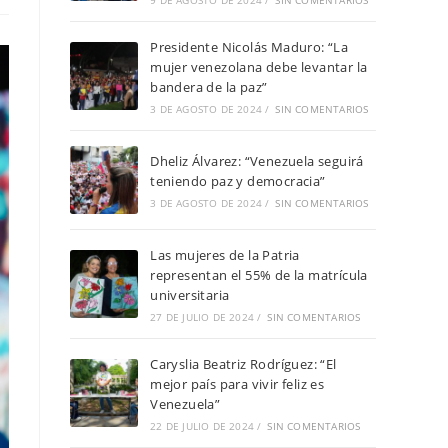
9 DE AGOSTO DE 2024
/
SIN COMENTARIOS
Presidente Nicolás Maduro: “La
mujer venezolana debe levantar la
bandera de la paz”
3 DE AGOSTO DE 2024
/
SIN COMENTARIOS
Dheliz Álvarez: “Venezuela seguirá
teniendo paz y democracia”
3 DE AGOSTO DE 2024
/
SIN COMENTARIOS
Las mujeres de la Patria
representan el 55% de la matrícula
universitaria
27 DE JULIO DE 2024
/
SIN COMENTARIOS
Caryslia Beatriz Rodríguez: “El
mejor país para vivir feliz es
Venezuela”
22 DE JULIO DE 2024
/
SIN COMENTARIOS