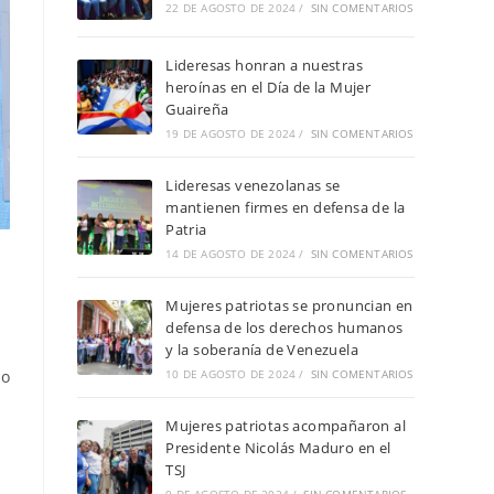
22 DE AGOSTO DE 2024
/
SIN COMENTARIOS
Lideresas honran a nuestras
heroínas en el Día de la Mujer
Guaireña
19 DE AGOSTO DE 2024
/
SIN COMENTARIOS
Lideresas venezolanas se
mantienen firmes en defensa de la
Patria
14 DE AGOSTO DE 2024
/
SIN COMENTARIOS
Mujeres patriotas se pronuncian en
defensa de los derechos humanos
y la soberanía de Venezuela
mo
10 DE AGOSTO DE 2024
/
SIN COMENTARIOS
Mujeres patriotas acompañaron al
Presidente Nicolás Maduro en el
TSJ