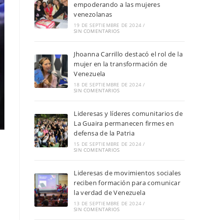
empoderando a las mujeres
venezolanas
19 DE SEPTIEMBRE DE 2024
/
SIN COMENTARIOS
Jhoanna Carrillo destacó el rol de la
mujer en la transformación de
Venezuela
18 DE SEPTIEMBRE DE 2024
/
SIN COMENTARIOS
Lideresas y líderes comunitarios de
La Guaira permanecen firmes en
defensa de la Patria
15 DE SEPTIEMBRE DE 2024
/
SIN COMENTARIOS
Lideresas de movimientos sociales
reciben formación para comunicar
la verdad de Venezuela
13 DE SEPTIEMBRE DE 2024
/
SIN COMENTARIOS