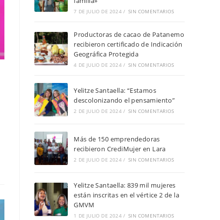
familia»
7 DE JULIO DE 2024
/
SIN COMENTARIOS
Productoras de cacao de Patanemo
recibieron certificado de Indicación
Geográfica Protegida
4 DE JULIO DE 2024
/
SIN COMENTARIOS
Yelitze Santaella: “Estamos
descolonizando el pensamiento”
2 DE JULIO DE 2024
/
SIN COMENTARIOS
Más de 150 emprendedoras
recibieron CrediMujer en Lara
2 DE JULIO DE 2024
/
SIN COMENTARIOS
Yelitze Santaella: 839 mil mujeres
están inscritas en el vértice 2 de la
GMVM
1 DE JULIO DE 2024
/
SIN COMENTARIOS