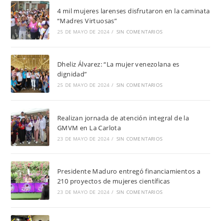
4 mil mujeres larenses disfrutaron en la caminata
“Madres Virtuosas”
25 DE MAYO DE 2024
/
SIN COMENTARIOS
Dheliz Álvarez: “La mujer venezolana es
dignidad”
25 DE MAYO DE 2024
/
SIN COMENTARIOS
Realizan jornada de atención integral de la
GMVM en La Carlota
23 DE MAYO DE 2024
/
SIN COMENTARIOS
Presidente Maduro entregó financiamientos a
210 proyectos de mujeres científicas
23 DE MAYO DE 2024
/
SIN COMENTARIOS