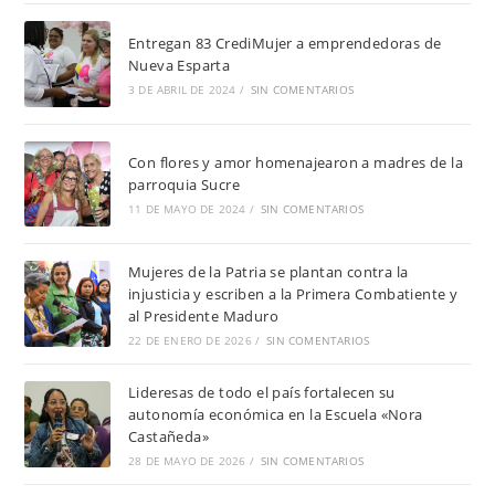
Entregan 83 CrediMujer a emprendedoras de
Nueva Esparta
3 DE ABRIL DE 2024
/
SIN COMENTARIOS
Con flores y amor homenajearon a madres de la
parroquia Sucre
11 DE MAYO DE 2024
/
SIN COMENTARIOS
Mujeres de la Patria se plantan contra la
injusticia y escriben a la Primera Combatiente y
al Presidente Maduro
22 DE ENERO DE 2026
/
SIN COMENTARIOS
Lideresas de todo el país fortalecen su
autonomía económica en la Escuela «Nora
Castañeda»
28 DE MAYO DE 2026
/
SIN COMENTARIOS