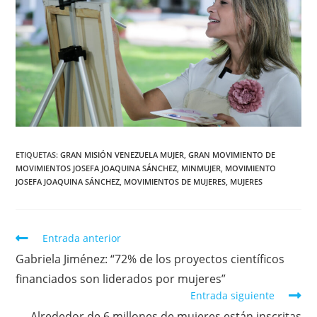
ETIQUETAS
:
GRAN MISIÓN VENEZUELA MUJER
,
GRAN MOVIMIENTO DE
MOVIMIENTOS JOSEFA JOAQUINA SÁNCHEZ
,
MINMUJER
,
MOVIMIENTO
JOSEFA JOAQUINA SÁNCHEZ
,
MOVIMIENTOS DE MUJERES
,
MUJERES
Entrada anterior
Gabriela Jiménez: “72% de los proyectos científicos
financiados son liderados por mujeres”
Entrada siguiente
Alrededor de 6 millones de mujeres están inscritas