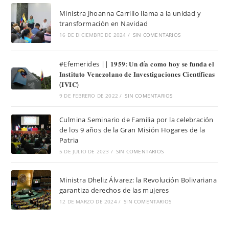
Ministra Jhoanna Carrillo llama a la unidad y
transformación en Navidad
16 DE DICIEMBRE DE 2024
/
SIN COMENTARIOS
#Efemerides || 𝟏𝟗𝟓𝟗: 𝐔𝐧 𝐝í𝐚 𝐜𝐨𝐦𝐨 𝐡𝐨𝐲 𝐬𝐞 𝐟𝐮𝐧𝐝𝐚 𝐞𝐥
𝐈𝐧𝐬𝐭𝐢𝐭𝐮𝐭𝐨 𝐕𝐞𝐧𝐞𝐳𝐨𝐥𝐚𝐧𝐨 𝐝𝐞 𝐈𝐧𝐯𝐞𝐬𝐭𝐢𝐠𝐚𝐜𝐢𝐨𝐧𝐞𝐬 𝐂𝐢𝐞𝐧𝐭í𝐟𝐢𝐜𝐚𝐬
(𝐈𝐕𝐈𝐂)
9 DE FEBRERO DE 2022
/
SIN COMENTARIOS
Culmina Seminario de Familia por la celebración
de los 9 años de la Gran Misión Hogares de la
Patria
5 DE JULIO DE 2023
/
SIN COMENTARIOS
Ministra Dheliz Álvarez: la Revolución Bolivariana
garantiza derechos de las mujeres
12 DE MARZO DE 2024
/
SIN COMENTARIOS