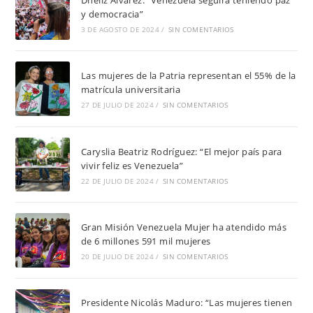
y democracia”
3 DE AGOSTO DE 2024
/
SIN COMENTARIOS
Las mujeres de la Patria representan el 55% de la
matrícula universitaria
27 DE JULIO DE 2024
/
SIN COMENTARIOS
Caryslia Beatriz Rodríguez: “El mejor país para
vivir feliz es Venezuela”
22 DE JULIO DE 2024
/
SIN COMENTARIOS
Gran Misión Venezuela Mujer ha atendido más
de 6 millones 591 mil mujeres
20 DE JULIO DE 2024
/
SIN COMENTARIOS
Presidente Nicolás Maduro: “Las mujeres tienen