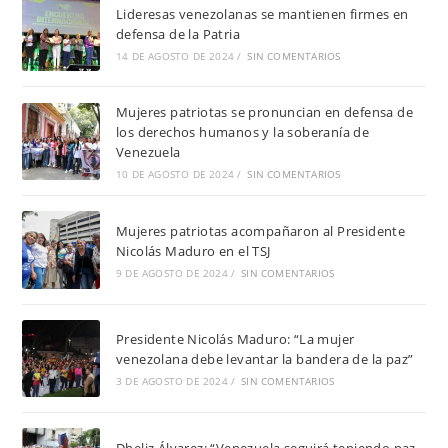
Lideresas venezolanas se mantienen firmes en
defensa de la Patria
14 DE AGOSTO DE 2024
/
SIN COMENTARIOS
Mujeres patriotas se pronuncian en defensa de
los derechos humanos y la soberanía de
Venezuela
10 DE AGOSTO DE 2024
/
SIN COMENTARIOS
Mujeres patriotas acompañaron al Presidente
Nicolás Maduro en el TSJ
9 DE AGOSTO DE 2024
/
SIN COMENTARIOS
Presidente Nicolás Maduro: “La mujer
venezolana debe levantar la bandera de la paz”
3 DE AGOSTO DE 2024
/
SIN COMENTARIOS
Dheliz Álvarez: “Venezuela seguirá teniendo paz