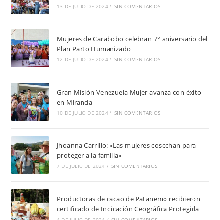
13 DE JULIO DE 2024
/
SIN COMENTARIOS
Mujeres de Carabobo celebran 7° aniversario del
Plan Parto Humanizado
12 DE JULIO DE 2024
/
SIN COMENTARIOS
Gran Misión Venezuela Mujer avanza con éxito
en Miranda
10 DE JULIO DE 2024
/
SIN COMENTARIOS
Jhoanna Carrillo: «Las mujeres cosechan para
proteger a la familia»
7 DE JULIO DE 2024
/
SIN COMENTARIOS
Productoras de cacao de Patanemo recibieron
certificado de Indicación Geográfica Protegida
4 DE JULIO DE 2024
/
SIN COMENTARIOS