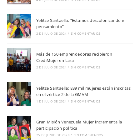
Yelitze Santaella: “Estamos descolonizando el
pensamiento”
2 DE JULIO DE 2024
/
SIN COMENTARIOS
Más de 150 emprendedoras recibieron
CrediMujer en Lara
2 DE JULIO DE 2024
/
SIN COMENTARIOS
Yelitze Santaella: 839 mil mujeres están inscritas
en el vértice 2 de la GMVM
1 DE JULIO DE 2024
/
SIN COMENTARIOS
Gran Misión Venezuela Mujer incrementa la
participación política
25 DE JUNIO DE 2024
/
SIN COMENTARIOS