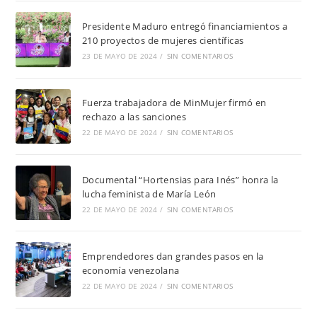
Presidente Maduro entregó financiamientos a
210 proyectos de mujeres científicas
23 DE MAYO DE 2024
/
SIN COMENTARIOS
Fuerza trabajadora de MinMujer firmó en
rechazo a las sanciones
22 DE MAYO DE 2024
/
SIN COMENTARIOS
Documental “Hortensias para Inés” honra la
lucha feminista de María León
22 DE MAYO DE 2024
/
SIN COMENTARIOS
Emprendedores dan grandes pasos en la
economía venezolana
22 DE MAYO DE 2024
/
SIN COMENTARIOS