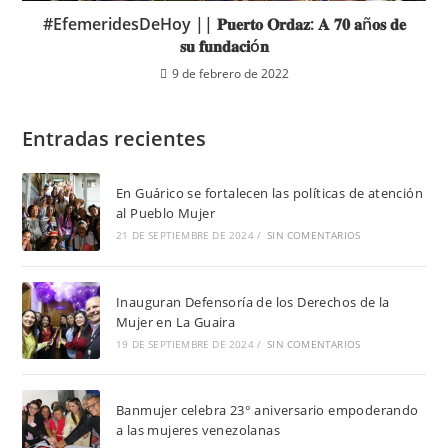
#EfemeridesDeHoy || 𝐏𝐮𝐞𝐫𝐭𝐨 𝐎𝐫𝐝𝐚𝐳: 𝐀 𝟕𝟎 𝐚ñ𝐨𝐬 𝐝𝐞
𝐬𝐮 𝐟𝐮𝐧𝐝𝐚𝐜𝐢ó𝐧
9 de febrero de 2022
Entradas recientes
En Guárico se fortalecen las políticas de atención
al Pueblo Mujer
21 DE SEPTIEMBRE DE 2024
/
SIN COMENTARIOS
Inauguran Defensoría de los Derechos de la
Mujer en La Guaira
19 DE SEPTIEMBRE DE 2024
/
SIN COMENTARIOS
Banmujer celebra 23° aniversario empoderando
a las mujeres venezolanas