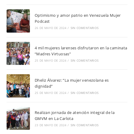
Optimismo y amor patrio en Venezuela Mujer
Podcast
26 DE MAYO DE 2024
/
SIN COMENTARIOS
4 mil mujeres larenses disfrutaron en la caminata
“Madres Virtuosas”
25 DE MAYO DE 2024
/
SIN COMENTARIOS
Dheliz Álvarez: “La mujer venezolana es
dignidad”
25 DE MAYO DE 2024
/
SIN COMENTARIOS
Realizan jornada de atención integral de la
GMVM en La Carlota
23 DE MAYO DE 2024
/
SIN COMENTARIOS