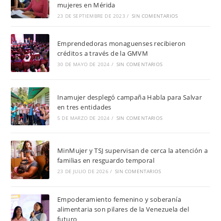
mujeres en Mérida
23 DE SEPTIEMBRE DE 2023
/
SIN COMENTARIOS
Emprendedoras monaguenses recibieron
créditos a través de la GMVM
30 DE MAYO DE 2024
/
SIN COMENTARIOS
Inamujer desplegó campaña Habla para Salvar
en tres entidades
5 DE MARZO DE 2024
/
SIN COMENTARIOS
MinMujer y TSJ supervisan de cerca la atención a
familias en resguardo temporal
23 DE JULIO DE 2026
/
SIN COMENTARIOS
Empoderamiento femenino y soberanía
alimentaria son pilares de la Venezuela del
futuro