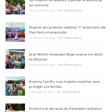
Las mujeres de Guacara impulsan el avance de
las comunas
13 DE JULIO DE 2024
/
SIN COMENTARIOS
Mujeres de Carabobo celebran 7° aniversario del
Plan Parto Humanizado
12 DE JULIO DE 2024
/
SIN COMENTARIOS
Gran Misión Venezuela Mujer avanza con éxito
en Miranda
10 DE JULIO DE 2024
/
SIN COMENTARIOS
Jhoanna Carrillo: «Las mujeres cosechan para
proteger a la familia»
7 DE JULIO DE 2024
/
SIN COMENTARIOS
Productoras de cacao de Patanemo recibieron