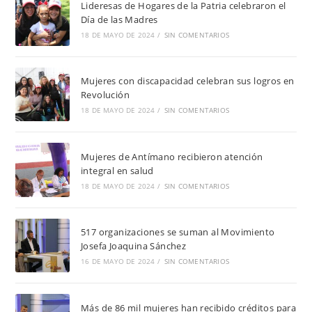
Lideresas de Hogares de la Patria celebraron el
Día de las Madres
18 DE MAYO DE 2024
/
SIN COMENTARIOS
Mujeres con discapacidad celebran sus logros en
Revolución
18 DE MAYO DE 2024
/
SIN COMENTARIOS
Mujeres de Antímano recibieron atención
integral en salud
18 DE MAYO DE 2024
/
SIN COMENTARIOS
517 organizaciones se suman al Movimiento
Josefa Joaquina Sánchez
16 DE MAYO DE 2024
/
SIN COMENTARIOS
Más de 86 mil mujeres han recibido créditos para