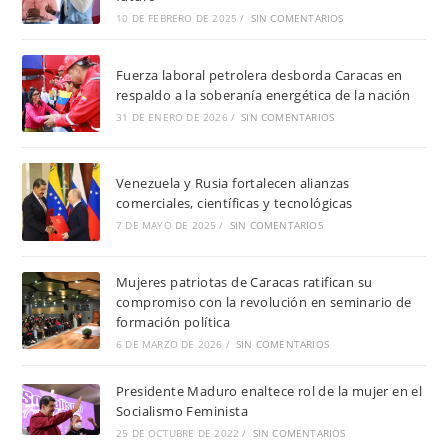
10 DE FEBRERO DE 2025
/
SIN COMENTARIOS
Fuerza laboral petrolera desborda Caracas en
respaldo a la soberanía energética de la nación
31 DE ENERO DE 2026
/
SIN COMENTARIOS
Venezuela y Rusia fortalecen alianzas
comerciales, científicas y tecnológicas
7 DE MAYO DE 2025
/
SIN COMENTARIOS
Mujeres patriotas de Caracas ratifican su
compromiso con la revolución en seminario de
formación política
6 DE MARZO DE 2026
/
SIN COMENTARIOS
Presidente Maduro enaltece rol de la mujer en el
Socialismo Feminista
25 DE OCTUBRE DE 2022
/
SIN COMENTARIOS