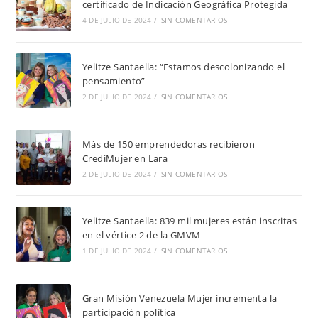
certificado de Indicación Geográfica Protegida
4 DE JULIO DE 2024
/
SIN COMENTARIOS
Yelitze Santaella: “Estamos descolonizando el
pensamiento”
2 DE JULIO DE 2024
/
SIN COMENTARIOS
Más de 150 emprendedoras recibieron
CrediMujer en Lara
2 DE JULIO DE 2024
/
SIN COMENTARIOS
Yelitze Santaella: 839 mil mujeres están inscritas
en el vértice 2 de la GMVM
1 DE JULIO DE 2024
/
SIN COMENTARIOS
Gran Misión Venezuela Mujer incrementa la
participación política