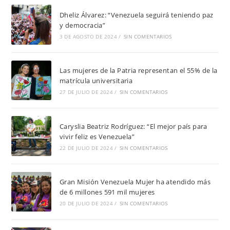
Dheliz Álvarez: “Venezuela seguirá teniendo paz
y democracia”
3 DE AGOSTO DE 2024
/
SIN COMENTARIOS
Las mujeres de la Patria representan el 55% de la
matrícula universitaria
27 DE JULIO DE 2024
/
SIN COMENTARIOS
Caryslia Beatriz Rodríguez: “El mejor país para
vivir feliz es Venezuela”
22 DE JULIO DE 2024
/
SIN COMENTARIOS
Gran Misión Venezuela Mujer ha atendido más
de 6 millones 591 mil mujeres
20 DE JULIO DE 2024
/
SIN COMENTARIOS