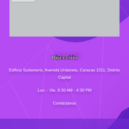
Dirección
Edificio Sudameris,
Avenida Urdaneta, Caracas 1011, Distrito
Capital
Lun. - Vie. 8:30 AM - 4
:30
PM
Contáctanos