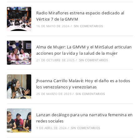
Radio Miraflores estrena espacio dedicado al
Vértice 7 de la GMVM
16 DE MAYO DE 2024
/
SIN COMENTARIOS
Alma de Mujer: La GMVM y el MinSalud articulan
acciones por la vida y la salud de la mujer
21 DE OCTUBRE DE 2025
/
SIN COMENTARIOS
Jhoanna Carrillo Malavé: Hoy el daño es a todos
los venezolanos y venezolanas
25 DE MARZO DE 2025
/
SIN COMENTARIOS
Lanzan decálogo para una narrativa femenina en
redes sociales
9 DE ABRIL DE 2024
/
SIN COMENTARIOS