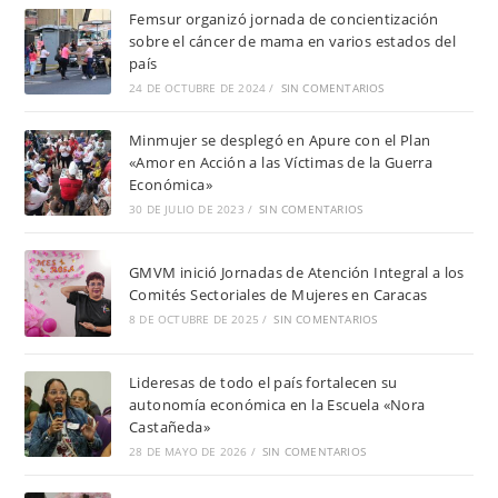
Femsur organizó jornada de concientización
sobre el cáncer de mama en varios estados del
país
24 DE OCTUBRE DE 2024
/
SIN COMENTARIOS
Minmujer se desplegó en Apure con el Plan
«Amor en Acción a las Víctimas de la Guerra
Económica»
30 DE JULIO DE 2023
/
SIN COMENTARIOS
GMVM inició Jornadas de Atención Integral a los
Comités Sectoriales de Mujeres en Caracas
8 DE OCTUBRE DE 2025
/
SIN COMENTARIOS
Lideresas de todo el país fortalecen su
autonomía económica en la Escuela «Nora
Castañeda»
28 DE MAYO DE 2026
/
SIN COMENTARIOS