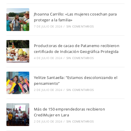
Jhoanna Carrillo: «Las mujeres cosechan para
proteger a la familia»
7 DE JULIO DE 2024
/
SIN COMENTARIOS
Productoras de cacao de Patanemo recibieron
certificado de Indicación Geográfica Protegida
4 DE JULIO DE 2024
/
SIN COMENTARIOS
Yelitze Santaella: “Estamos descolonizando el
pensamiento”
2 DE JULIO DE 2024
/
SIN COMENTARIOS
Más de 150 emprendedoras recibieron
CrediMujer en Lara
2 DE JULIO DE 2024
/
SIN COMENTARIOS