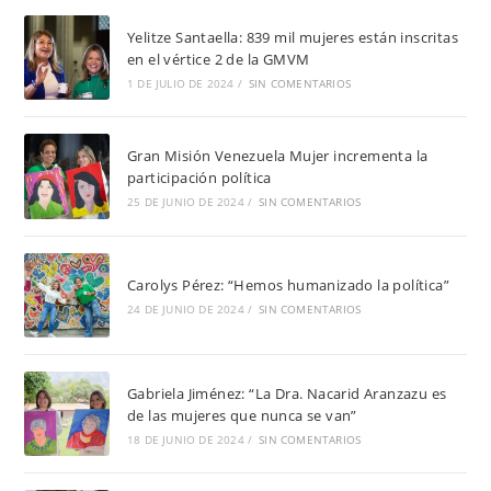
Yelitze Santaella: 839 mil mujeres están inscritas
en el vértice 2 de la GMVM
1 DE JULIO DE 2024
/
SIN COMENTARIOS
Gran Misión Venezuela Mujer incrementa la
participación política
25 DE JUNIO DE 2024
/
SIN COMENTARIOS
Carolys Pérez: “Hemos humanizado la política”
24 DE JUNIO DE 2024
/
SIN COMENTARIOS
Gabriela Jiménez: “La Dra. Nacarid Aranzazu es
de las mujeres que nunca se van”
18 DE JUNIO DE 2024
/
SIN COMENTARIOS