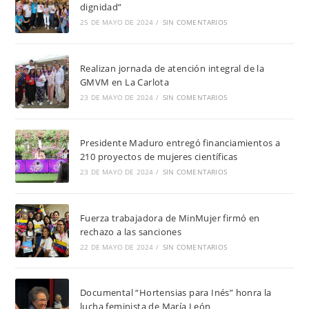
dignidad”
25 DE MAYO DE 2024
/
SIN COMENTARIOS
Realizan jornada de atención integral de la
GMVM en La Carlota
23 DE MAYO DE 2024
/
SIN COMENTARIOS
Presidente Maduro entregó financiamientos a
210 proyectos de mujeres científicas
23 DE MAYO DE 2024
/
SIN COMENTARIOS
Fuerza trabajadora de MinMujer firmó en
rechazo a las sanciones
22 DE MAYO DE 2024
/
SIN COMENTARIOS
Documental “Hortensias para Inés” honra la
lucha feminista de María León