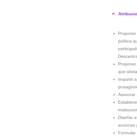
Atribuci
Proponer 
política 
participa
Descentra
Proponer 
que obsta
Impartir 
protagónic
Asesorar 
Establece
instituci
Diseñar e
acciones 
Formular 