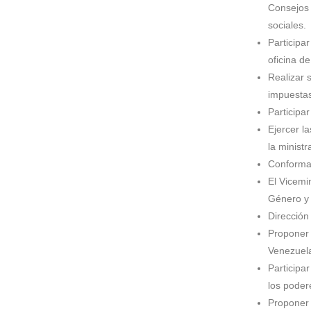
Consejos 
sociales.
Participa
oficina d
Realizar 
impuestas
Participa
Ejercer l
la ministr
Conformac
El Vicemi
Género y 
Dirección
Proponer 
Venezuel
Participa
los poder
Proponer 