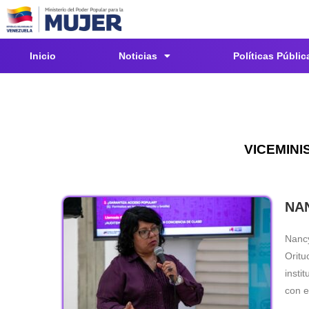
Inicio
Noticias
Políticas Públic
VICEMINI
NA
Nan
Oritu
insti
con e