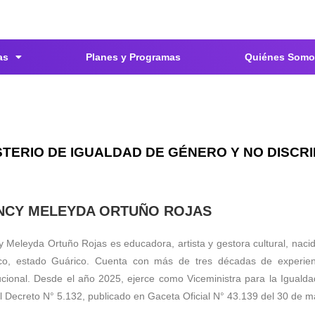
as
Planes y Programas
Quiénes Somo
STERIO DE IGUALDAD DE GÉNERO Y NO DISCR
NCY MELEYDA ORTUÑO ROJAS
cy
Meleyda
Ortuño Rojas es educadora, artista y gestora cultural, naci
co
, estado Guárico. Cuenta con más de tres décadas de experien
tucional. Desde el año 2025, ejerce como Viceministra para la Igual
l Decreto N° 5.132, publicado en Gaceta Oficial N° 43.139 del 30 de 