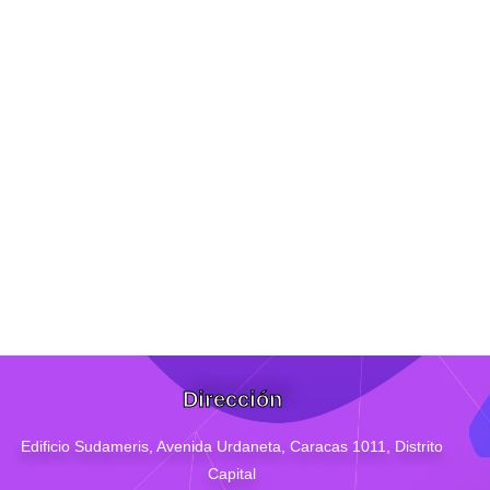
Dirección
Edificio Sudameris,
Avenida Urdaneta, Caracas 1011, Distrito
Capital