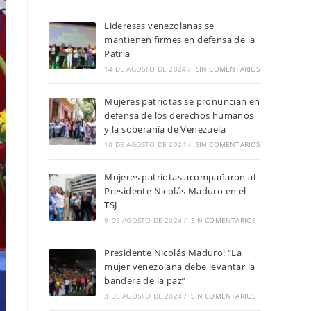
Lideresas venezolanas se
mantienen firmes en defensa de la
Patria
14 DE AGOSTO DE 2024
/
SIN COMENTARIOS
Mujeres patriotas se pronuncian en
defensa de los derechos humanos
y la soberanía de Venezuela
10 DE AGOSTO DE 2024
/
SIN COMENTARIOS
Mujeres patriotas acompañaron al
Presidente Nicolás Maduro en el
TSJ
9 DE AGOSTO DE 2024
/
SIN COMENTARIOS
Presidente Nicolás Maduro: “La
mujer venezolana debe levantar la
bandera de la paz”
3 DE AGOSTO DE 2024
/
SIN COMENTARIOS