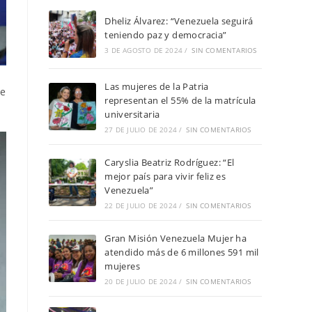
Dheliz Álvarez: “Venezuela seguirá
teniendo paz y democracia”
3 DE AGOSTO DE 2024
/
SIN COMENTARIOS
Las mujeres de la Patria
de
representan el 55% de la matrícula
universitaria
27 DE JULIO DE 2024
/
SIN COMENTARIOS
Caryslia Beatriz Rodríguez: “El
mejor país para vivir feliz es
Venezuela”
22 DE JULIO DE 2024
/
SIN COMENTARIOS
Gran Misión Venezuela Mujer ha
atendido más de 6 millones 591 mil
mujeres
20 DE JULIO DE 2024
/
SIN COMENTARIOS