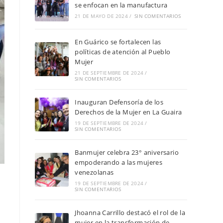
se enfocan en la manufactura
21 DE MAYO DE 2024
/
SIN COMENTARIOS
En Guárico se fortalecen las
políticas de atención al Pueblo
Mujer
21 DE SEPTIEMBRE DE 2024
/
SIN COMENTARIOS
Inauguran Defensoría de los
Derechos de la Mujer en La Guaira
19 DE SEPTIEMBRE DE 2024
/
SIN COMENTARIOS
Banmujer celebra 23° aniversario
empoderando a las mujeres
venezolanas
19 DE SEPTIEMBRE DE 2024
/
SIN COMENTARIOS
Jhoanna Carrillo destacó el rol de la
mujer en la transformación de