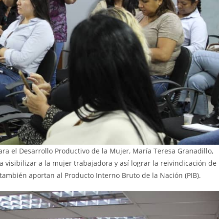
ra el Desarrollo Productivo de la Mujer, María Teresa Granadillo,
visibilizar a la mujer trabajadora y así lograr la reivindicación de
también aportan al Producto Interno Bruto de la Nación (PIB).