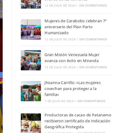
13 DE JULIO DE 2024
/
SIN COMENTARIOS
Mujeres de Carabobo celebran 7°
aniversario del Plan Parto
Humanizado
12 DE JULIO DE 2024
/
SIN COMENTARIOS
Gran Misión Venezuela Mujer
avanza con éxito en Miranda
10 DE JULIO DE 2024
/
SIN COMENTARIOS
Jhoanna Carrillo: «Las mujeres
cosechan para proteger a la
familia»
7 DE JULIO DE 2024
/
SIN COMENTARIOS
Productoras de cacao de Patanemo
recibieron certificado de Indicación
Geográfica Protegida