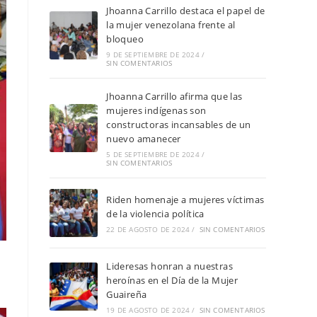
Jhoanna Carrillo destaca el papel de
la mujer venezolana frente al
bloqueo
9 DE SEPTIEMBRE DE 2024
/
SIN COMENTARIOS
Jhoanna Carrillo afirma que las
mujeres indígenas son
constructoras incansables de un
nuevo amanecer
5 DE SEPTIEMBRE DE 2024
/
SIN COMENTARIOS
Riden homenaje a mujeres víctimas
de la violencia política
22 DE AGOSTO DE 2024
/
SIN COMENTARIOS
Lideresas honran a nuestras
heroínas en el Día de la Mujer
Guaireña
19 DE AGOSTO DE 2024
/
SIN COMENTARIOS