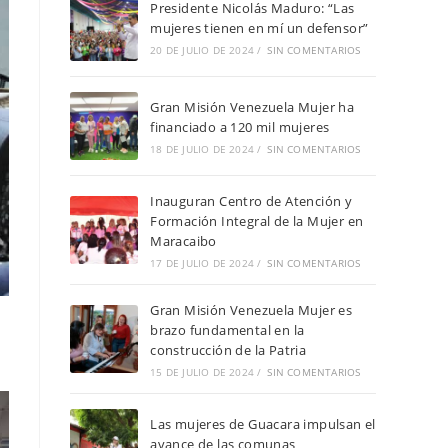
Presidente Nicolás Maduro: “Las
mujeres tienen en mí un defensor”
20 DE JULIO DE 2024
/
SIN COMENTARIOS
Gran Misión Venezuela Mujer ha
financiado a 120 mil mujeres
18 DE JULIO DE 2024
/
SIN COMENTARIOS
Inauguran Centro de Atención y
Formación Integral de la Mujer en
Maracaibo
17 DE JULIO DE 2024
/
SIN COMENTARIOS
Gran Misión Venezuela Mujer es
brazo fundamental en la
construcción de la Patria
15 DE JULIO DE 2024
/
SIN COMENTARIOS
Las mujeres de Guacara impulsan el
avance de las comunas