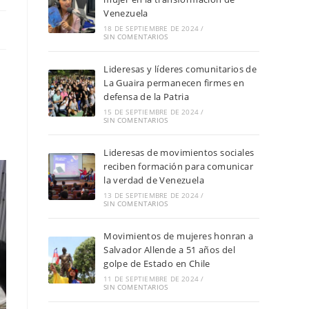
Venezuela
18 DE SEPTIEMBRE DE 2024
/
SIN COMENTARIOS
Lideresas y líderes comunitarios de
La Guaira permanecen firmes en
defensa de la Patria
15 DE SEPTIEMBRE DE 2024
/
SIN COMENTARIOS
Lideresas de movimientos sociales
reciben formación para comunicar
la verdad de Venezuela
13 DE SEPTIEMBRE DE 2024
/
SIN COMENTARIOS
Movimientos de mujeres honran a
Salvador Allende a 51 años del
golpe de Estado en Chile
11 DE SEPTIEMBRE DE 2024
/
SIN COMENTARIOS