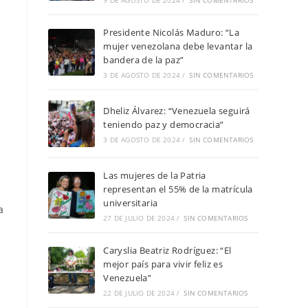
9 DE AGOSTO DE 2024
/
SIN COMENTARIOS
Presidente Nicolás Maduro: “La
mujer venezolana debe levantar la
bandera de la paz”
3 DE AGOSTO DE 2024
/
SIN COMENTARIOS
Dheliz Álvarez: “Venezuela seguirá
teniendo paz y democracia”
3 DE AGOSTO DE 2024
/
SIN COMENTARIOS
Las mujeres de la Patria
representan el 55% de la matrícula
universitaria
a
27 DE JULIO DE 2024
/
SIN COMENTARIOS
Caryslia Beatriz Rodríguez: “El
mejor país para vivir feliz es
Venezuela”
22 DE JULIO DE 2024
/
SIN COMENTARIOS