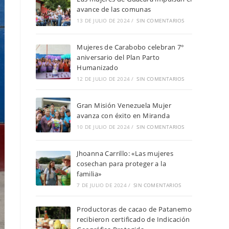
avance de las comunas
13 DE JULIO DE 2024
/
SIN COMENTARIOS
Mujeres de Carabobo celebran 7°
aniversario del Plan Parto
Humanizado
12 DE JULIO DE 2024
/
SIN COMENTARIOS
Gran Misión Venezuela Mujer
avanza con éxito en Miranda
10 DE JULIO DE 2024
/
SIN COMENTARIOS
Jhoanna Carrillo: «Las mujeres
cosechan para proteger a la
familia»
7 DE JULIO DE 2024
/
SIN COMENTARIOS
Productoras de cacao de Patanemo
recibieron certificado de Indicación