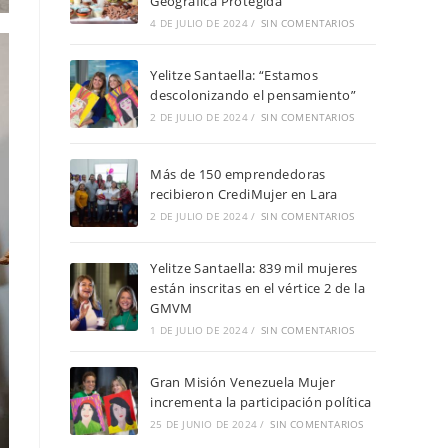
Geográfica Protegida
4 DE JULIO DE 2024
/
SIN COMENTARIOS
Yelitze Santaella: “Estamos
descolonizando el pensamiento”
2 DE JULIO DE 2024
/
SIN COMENTARIOS
Más de 150 emprendedoras
recibieron CrediMujer en Lara
2 DE JULIO DE 2024
/
SIN COMENTARIOS
Yelitze Santaella: 839 mil mujeres
están inscritas en el vértice 2 de la
GMVM
1 DE JULIO DE 2024
/
SIN COMENTARIOS
Gran Misión Venezuela Mujer
incrementa la participación política
25 DE JUNIO DE 2024
/
SIN COMENTARIOS