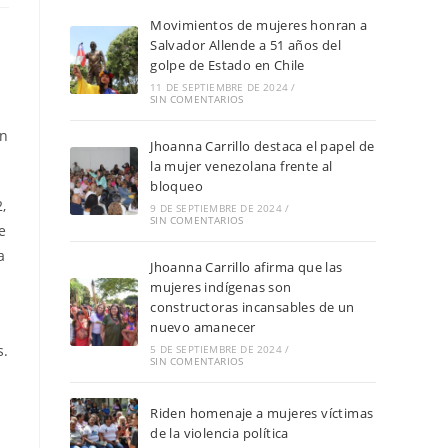
Movimientos de mujeres honran a
Salvador Allende a 51 años del
golpe de Estado en Chile
11 DE SEPTIEMBRE DE 2024
/
SIN COMENTARIOS
ón
Jhoanna Carrillo destaca el papel de
la mujer venezolana frente al
bloqueo
,
9 DE SEPTIEMBRE DE 2024
/
SIN COMENTARIOS
e
a
Jhoanna Carrillo afirma que las
mujeres indígenas son
constructoras incansables de un
nuevo amanecer
s.
5 DE SEPTIEMBRE DE 2024
/
SIN COMENTARIOS
Riden homenaje a mujeres víctimas
de la violencia política