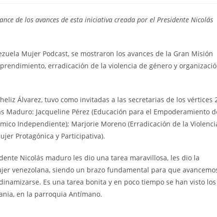
lance de los avances de esta iniciativa creada por el Presidente Nicolás
nezuela Mujer Podcast, se mostraron los avances de la Gran Misión
rendimiento, erradicación de la violencia de género y organizaci
liz Álvarez, tuvo como invitadas a las secretarias de los vértices 2
colás Maduro: Jacqueline Pérez (Educación para el Empoderamiento d
ómico Independiente); Marjorie Moreno (Erradicación de la Violenci
ujer Protagónica y Participativa).
dente Nicolás maduro les dio una tarea maravillosa, les dio la
mujer venezolana, siendo un brazo fundamental para que avancemo
inamizarse. Es una tarea bonita y en poco tiempo se han visto los
ania, en la parroquia Antímano.