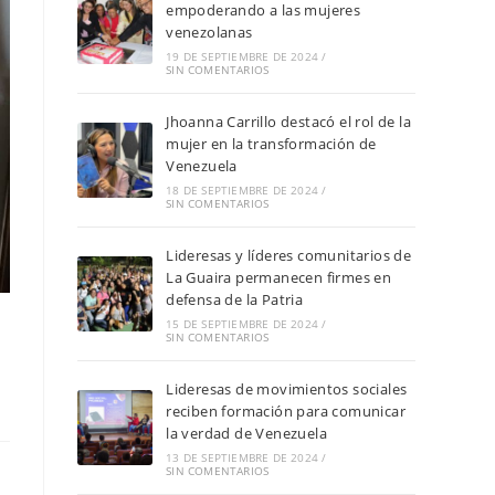
empoderando a las mujeres
venezolanas
19 DE SEPTIEMBRE DE 2024
/
SIN COMENTARIOS
Jhoanna Carrillo destacó el rol de la
mujer en la transformación de
Venezuela
18 DE SEPTIEMBRE DE 2024
/
SIN COMENTARIOS
Lideresas y líderes comunitarios de
La Guaira permanecen firmes en
defensa de la Patria
15 DE SEPTIEMBRE DE 2024
/
SIN COMENTARIOS
Lideresas de movimientos sociales
reciben formación para comunicar
la verdad de Venezuela
13 DE SEPTIEMBRE DE 2024
/
SIN COMENTARIOS