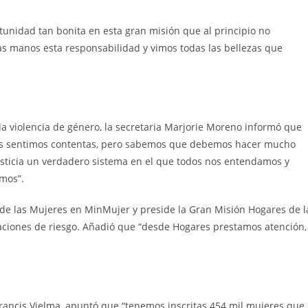
unidad tan bonita en esta gran misión que al principio no
s manos esta responsabilidad y vimos todas las bellezas que
 la violencia de género, la secretaria Marjorie Moreno informó que
 nos sentimos contentas, pero sabemos que debemos hacer mucho
usticia un verdadero sistema en el que todos nos entendamos y
emos”.
l de las Mujeres en MinMujer y preside la Gran Misión Hogares de l
tuaciones de riesgo. Añadió que “desde Hogares prestamos atención,
 Francis Vielma, apuntó que “tenemos inscritas 454 mil mujeres que