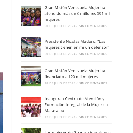
Gran Misión Venezuela Mujer ha
atendido más de 6 millones 591 mil
mujeres
20 DE JULIO DE 2024
/
SIN COMENTARIOS
o
Presidente Nicolás Maduro: “Las
mujeres tienen en mí un defensor”
20 DE JULIO DE 2024
/
SIN COMENTARIOS
Gran Misión Venezuela Mujer ha
financiado a 120 mil mujeres
18 DE JULIO DE 2024
/
SIN COMENTARIOS
Inauguran Centro de Atención y
Formación Integral de la Mujer en
Maracaibo
17 DE JULIO DE 2024
/
SIN COMENTARIOS
Las mujeres de Guacara impulsan el