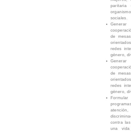
paritari
organism
sociales.
Generar
cooperació
de mesas
orientado
redes int
género, di
Generar
cooperació
de mesas
orientado
redes int
género, di
Formular
programa
atención
discrimin
contra la
una vida