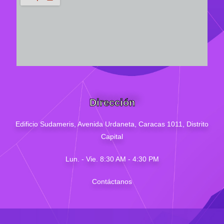
Dirección
Edificio Sudameris,
Avenida Urdaneta, Caracas 1011, Distrito
Capital
Lun. - Vie. 8:30 AM - 4
:30
PM
Contáctanos