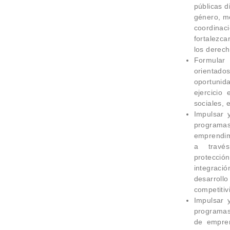
públicas d
género, me
coordinaci
fortalezca
los derech
Formular
orienta
oportunid
ejercicio
sociales, 
Impulsar y
programa
emprendimi
a travé
protecció
integrac
desarroll
competitiv
Impulsar y
programas 
de empren