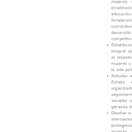
mujeres, 
erradica
educaci
fortalec
comunita
desarrol
competitiv
Establece
integral 
el respet
mujeres y
la vida púb
Articular
Estado 
organizad
seguimien
sociales 
garantía d
Diseñar e
internaci
protagoni
mujeres, 