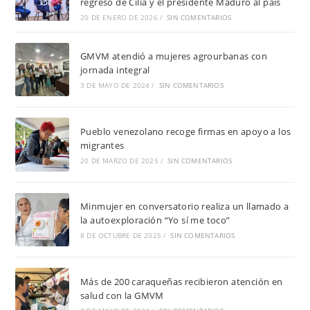
regreso de Cilia y el presidente Maduro al país
20 DE ENERO DE 2026
/
SIN COMENTARIOS
GMVM atendió a mujeres agrourbanas con
jornada integral
3 DE MAYO DE 2024
/
SIN COMENTARIOS
Pueblo venezolano recoge firmas en apoyo a los
migrantes
20 DE MARZO DE 2025
/
SIN COMENTARIOS
Minmujer en conversatorio realiza un llamado a
la autoexploración “Yo sí me toco”
8 DE OCTUBRE DE 2025
/
SIN COMENTARIOS
Más de 200 caraqueñas recibieron atención en
salud con la GMVM