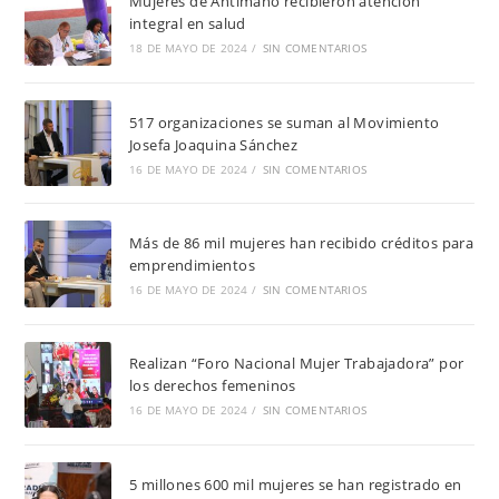
Mujeres de Antímano recibieron atención
integral en salud
18 DE MAYO DE 2024
/
SIN COMENTARIOS
517 organizaciones se suman al Movimiento
Josefa Joaquina Sánchez
16 DE MAYO DE 2024
/
SIN COMENTARIOS
Más de 86 mil mujeres han recibido créditos para
emprendimientos
16 DE MAYO DE 2024
/
SIN COMENTARIOS
Realizan “Foro Nacional Mujer Trabajadora” por
los derechos femeninos
16 DE MAYO DE 2024
/
SIN COMENTARIOS
5 millones 600 mil mujeres se han registrado en