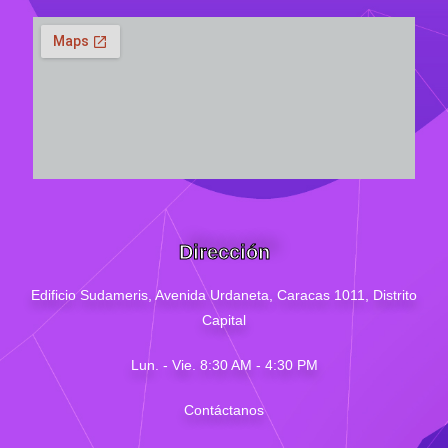
Dirección
Edificio Sudameris,
Avenida Urdaneta, Caracas 1011, Distrito
Capital
Lun. - Vie. 8:30 AM - 4
:30
PM
Contáctanos