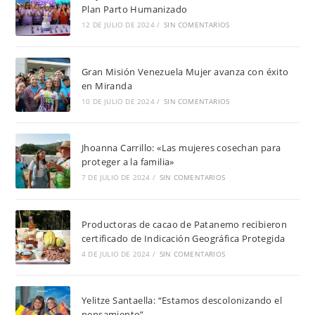
Plan Parto Humanizado
12 DE JULIO DE 2024
/
SIN COMENTARIOS
Gran Misión Venezuela Mujer avanza con éxito
en Miranda
10 DE JULIO DE 2024
/
SIN COMENTARIOS
Jhoanna Carrillo: «Las mujeres cosechan para
proteger a la familia»
7 DE JULIO DE 2024
/
SIN COMENTARIOS
Productoras de cacao de Patanemo recibieron
certificado de Indicación Geográfica Protegida
4 DE JULIO DE 2024
/
SIN COMENTARIOS
Yelitze Santaella: “Estamos descolonizando el
pensamiento”