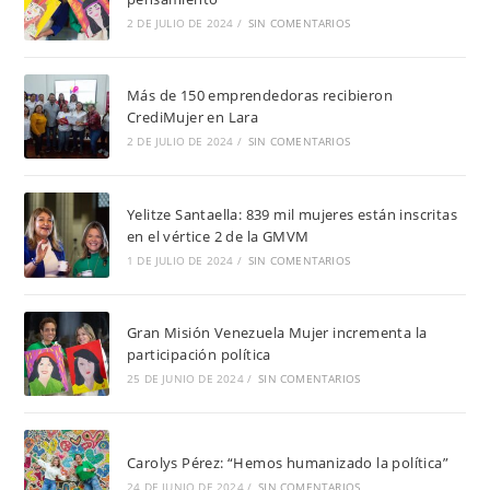
2 DE JULIO DE 2024
/
SIN COMENTARIOS
Más de 150 emprendedoras recibieron
CrediMujer en Lara
2 DE JULIO DE 2024
/
SIN COMENTARIOS
Yelitze Santaella: 839 mil mujeres están inscritas
en el vértice 2 de la GMVM
1 DE JULIO DE 2024
/
SIN COMENTARIOS
Gran Misión Venezuela Mujer incrementa la
participación política
25 DE JUNIO DE 2024
/
SIN COMENTARIOS
Carolys Pérez: “Hemos humanizado la política”
24 DE JUNIO DE 2024
/
SIN COMENTARIOS