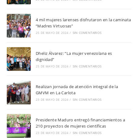
4 mil mujeres larenses disfrutaron en la caminata
“Madres Virtuosas”
25 DE MAYO DE 2024
/
SIN COMENTARIOS
Dheliz Álvarez: “La mujer venezolana es
dignidad”
25 DE MAYO DE 2024
/
SIN COMENTARIOS
Realizan jornada de atención integral de la
GMVM en La Carlota
23 DE MAYO DE 2024
/
SIN COMENTARIOS
Presidente Maduro entregó financiamientos a
210 proyectos de mujeres científicas
23 DE MAYO DE 2024
/
SIN COMENTARIOS