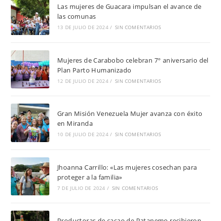
Las mujeres de Guacara impulsan el avance de
las comunas
13 DE JULIO DE 2024
/
SIN COMENTARIOS
Mujeres de Carabobo celebran 7° aniversario del
Plan Parto Humanizado
12 DE JULIO DE 2024
/
SIN COMENTARIOS
Gran Misión Venezuela Mujer avanza con éxito
en Miranda
10 DE JULIO DE 2024
/
SIN COMENTARIOS
Jhoanna Carrillo: «Las mujeres cosechan para
proteger a la familia»
7 DE JULIO DE 2024
/
SIN COMENTARIOS
Productoras de cacao de Patanemo recibieron