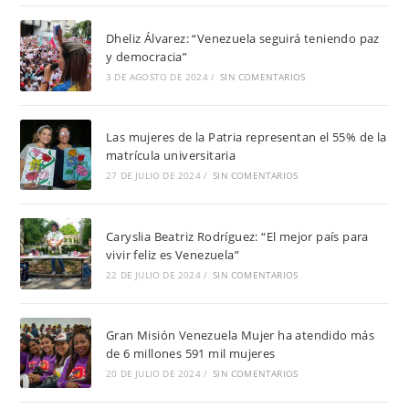
Dheliz Álvarez: “Venezuela seguirá teniendo paz
y democracia”
3 DE AGOSTO DE 2024
/
SIN COMENTARIOS
Las mujeres de la Patria representan el 55% de la
matrícula universitaria
27 DE JULIO DE 2024
/
SIN COMENTARIOS
Caryslia Beatriz Rodríguez: “El mejor país para
vivir feliz es Venezuela”
22 DE JULIO DE 2024
/
SIN COMENTARIOS
Gran Misión Venezuela Mujer ha atendido más
de 6 millones 591 mil mujeres
20 DE JULIO DE 2024
/
SIN COMENTARIOS