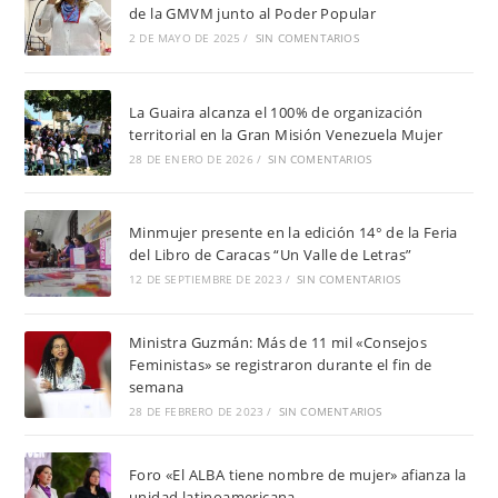
de la GMVM junto al Poder Popular
2 DE MAYO DE 2025
/
SIN COMENTARIOS
La Guaira alcanza el 100% de organización
territorial en la Gran Misión Venezuela Mujer
28 DE ENERO DE 2026
/
SIN COMENTARIOS
Minmujer presente en la edición 14° de la Feria
del Libro de Caracas “Un Valle de Letras”
12 DE SEPTIEMBRE DE 2023
/
SIN COMENTARIOS
Ministra Guzmán: Más de 11 mil «Consejos
Feministas» se registraron durante el fin de
semana
28 DE FEBRERO DE 2023
/
SIN COMENTARIOS
Foro «El ALBA tiene nombre de mujer» afianza la
unidad latinoamericana