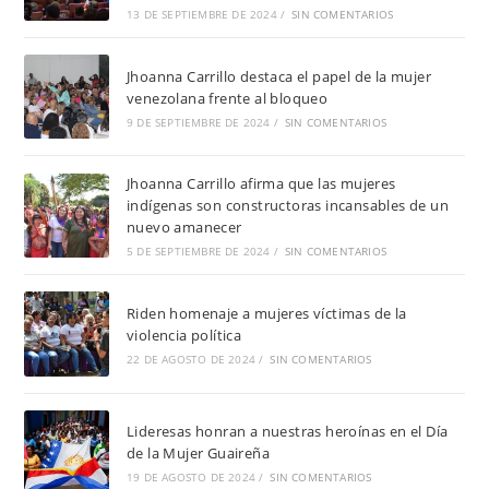
13 DE SEPTIEMBRE DE 2024
/
SIN COMENTARIOS
Jhoanna Carrillo destaca el papel de la mujer
venezolana frente al bloqueo
9 DE SEPTIEMBRE DE 2024
/
SIN COMENTARIOS
Jhoanna Carrillo afirma que las mujeres
indígenas son constructoras incansables de un
nuevo amanecer
5 DE SEPTIEMBRE DE 2024
/
SIN COMENTARIOS
Riden homenaje a mujeres víctimas de la
violencia política
22 DE AGOSTO DE 2024
/
SIN COMENTARIOS
Lideresas honran a nuestras heroínas en el Día
de la Mujer Guaireña
19 DE AGOSTO DE 2024
/
SIN COMENTARIOS