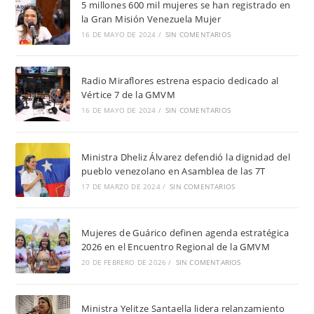
5 millones 600 mil mujeres se han registrado en
la Gran Misión Venezuela Mujer
16 DE MAYO DE 2024
/
SIN COMENTARIOS
Radio Miraflores estrena espacio dedicado al
Vértice 7 de la GMVM
16 DE MAYO DE 2024
/
SIN COMENTARIOS
Ministra Dheliz Álvarez defendió la dignidad del
pueblo venezolano en Asamblea de las 7T
17 DE MARZO DE 2024
/
SIN COMENTARIOS
Mujeres de Guárico definen agenda estratégica
2026 en el Encuentro Regional de la GMVM
20 DE FEBRERO DE 2026
/
SIN COMENTARIOS
Ministra Yelitze Santaella lidera relanzamiento