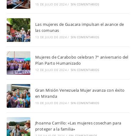
15 DE JULIO DE 2024
/
SIN COMENTARIOS
Las mujeres de Guacara impulsan el avance de
las comunas
13 DE JULIO DE 2024
/
SIN COMENTARIOS
Mujeres de Carabobo celebran 7° aniversario del
Plan Parto Humanizado
12 DE JULIO DE 2024
/
SIN COMENTARIOS
Gran Misión Venezuela Mujer avanza con éxito
en Miranda
10 DE JULIO DE 2024
/
SIN COMENTARIOS
Jhoanna Carrillo: «Las mujeres cosechan para
proteger a la familia»
7 DE JULIO DE 2024
/
SIN COMENTARIOS