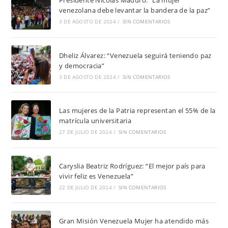
Presidente Nicolás Maduro: “La mujer
venezolana debe levantar la bandera de la paz”
3 DE AGOSTO DE 2024
/
SIN COMENTARIOS
Dheliz Álvarez: “Venezuela seguirá teniendo paz
y democracia”
3 DE AGOSTO DE 2024
/
SIN COMENTARIOS
Las mujeres de la Patria representan el 55% de la
matrícula universitaria
27 DE JULIO DE 2024
/
SIN COMENTARIOS
Caryslia Beatriz Rodríguez: “El mejor país para
vivir feliz es Venezuela”
22 DE JULIO DE 2024
/
SIN COMENTARIOS
Gran Misión Venezuela Mujer ha atendido más