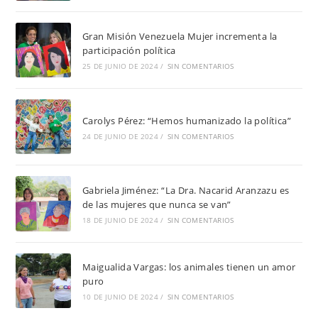
Gran Misión Venezuela Mujer incrementa la
participación política
25 DE JUNIO DE 2024
/
SIN COMENTARIOS
Carolys Pérez: “Hemos humanizado la política”
24 DE JUNIO DE 2024
/
SIN COMENTARIOS
Gabriela Jiménez: “La Dra. Nacarid Aranzazu es
de las mujeres que nunca se van”
18 DE JUNIO DE 2024
/
SIN COMENTARIOS
Maigualida Vargas: los animales tienen un amor
puro
10 DE JUNIO DE 2024
/
SIN COMENTARIOS