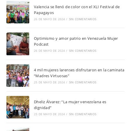
Valencia se llenó de color con el XLI Festival de
Papagayos
26 DE MAYO DE 2024
/
SIN COMENTARIOS
Optimismo y amor patrio en Venezuela Mujer
Podcast
26 DE MAYO DE 2024
/
SIN COMENTARIOS
4 mil mujeres larenses disfrutaron en la caminata
“Madres Virtuosas”
25 DE MAYO DE 2024
/
SIN COMENTARIOS
Dheliz Álvarez: “La mujer venezolana es
dignidad”
25 DE MAYO DE 2024
/
SIN COMENTARIOS