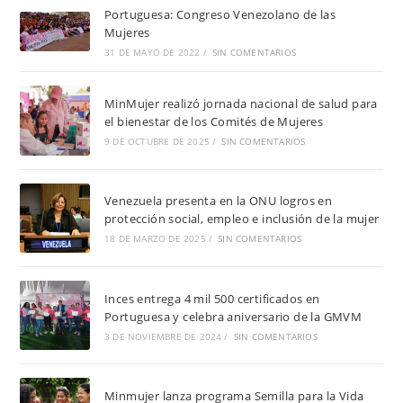
Portuguesa: Congreso Venezolano de las
Mujeres
31 DE MAYO DE 2022
/
SIN COMENTARIOS
MinMujer realizó jornada nacional de salud para
el bienestar de los Comités de Mujeres
9 DE OCTUBRE DE 2025
/
SIN COMENTARIOS
Venezuela presenta en la ONU logros en
protección social, empleo e inclusión de la mujer
18 DE MARZO DE 2025
/
SIN COMENTARIOS
Inces entrega 4 mil 500 certificados en
Portuguesa y celebra aniversario de la GMVM
3 DE NOVIEMBRE DE 2024
/
SIN COMENTARIOS
Minmujer lanza programa Semilla para la Vida