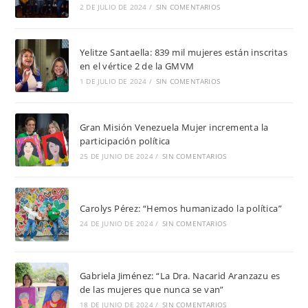
2 DE JULIO DE 2024
/
SIN COMENTARIOS
Yelitze Santaella: 839 mil mujeres están inscritas
en el vértice 2 de la GMVM
1 DE JULIO DE 2024
/
SIN COMENTARIOS
Gran Misión Venezuela Mujer incrementa la
participación política
25 DE JUNIO DE 2024
/
SIN COMENTARIOS
Carolys Pérez: “Hemos humanizado la política”
24 DE JUNIO DE 2024
/
SIN COMENTARIOS
Gabriela Jiménez: “La Dra. Nacarid Aranzazu es
de las mujeres que nunca se van”
18 DE JUNIO DE 2024
/
SIN COMENTARIOS