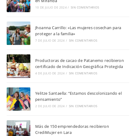
en Miranda
10 DE JULIO DE 2024
/
SIN COMENTARIOS
Jhoanna Carrillo: «Las mujeres cosechan para
proteger a la familia»
7 DE JULIO DE 2024
/
SIN COMENTARIOS
Productoras de cacao de Patanemo recibieron
certificado de Indicación Geográfica Protegida
4 DE JULIO DE 2024
/
SIN COMENTARIOS
Yelitze Santaella: “Estamos descolonizando el
pensamiento”
2 DE JULIO DE 2024
/
SIN COMENTARIOS
Más de 150 emprendedoras recibieron
CrediMujer en Lara