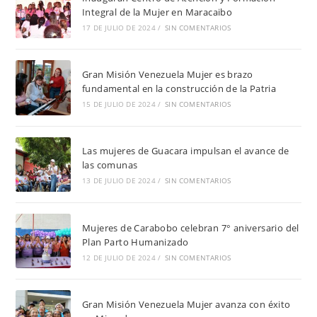
Integral de la Mujer en Maracaibo
17 DE JULIO DE 2024
/
SIN COMENTARIOS
Gran Misión Venezuela Mujer es brazo
fundamental en la construcción de la Patria
15 DE JULIO DE 2024
/
SIN COMENTARIOS
Las mujeres de Guacara impulsan el avance de
las comunas
13 DE JULIO DE 2024
/
SIN COMENTARIOS
Mujeres de Carabobo celebran 7° aniversario del
Plan Parto Humanizado
12 DE JULIO DE 2024
/
SIN COMENTARIOS
Gran Misión Venezuela Mujer avanza con éxito