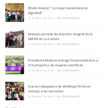
Dheliz Álvarez: “La mujer venezolana es
dignidad”
25 DE MAYO DE 2024
/
SIN COMENTARIOS
Realizan jornada de atención integral de la
GMVM en La Carlota
23 DE MAYO DE 2024
/
SIN COMENTARIOS
Presidente Maduro entregó financiamientos a
210 proyectos de mujeres científicas
23 DE MAYO DE 2024
/
SIN COMENTARIOS
Fuerza trabajadora de MinMujer firmó en
rechazo a las sanciones
22 DE MAYO DE 2024
/
SIN COMENTARIOS