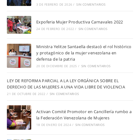
3 DE FEBRERO DE 2026
/
SIN COMENTARIOS
Expoferia Mujer Productiva Carnavales 2022
24 DE FEBRERO DE 2022
/
SIN COMENTARIOS
Ministra Yelitze Santaella destacó el rol histórico
y protagónico de la mujer venezolana en
defensa de la patria
20 DE DICIEMBRE DE 2025
/
SIN COMENTARIOS
LEY DE REFORMA PARCIAL A LA LEY ORGÁNICA SOBRE EL
DERECHO DE LAS MUJERES A UNA VIDA LIBRE DE VIOLENCIA
21 DE OCTUBRE DE 2022
/
SIN COMENTARIOS
Activan Comité Promotor en Cancillería rumbo a
la Federación Venezolana de Mujeres
18 DE ENERO DE 2024
/
SIN COMENTARIOS