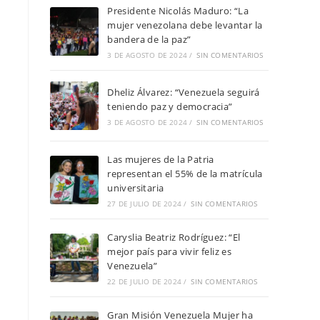
Presidente Nicolás Maduro: “La
mujer venezolana debe levantar la
bandera de la paz”
3 DE AGOSTO DE 2024
/
SIN COMENTARIOS
Dheliz Álvarez: “Venezuela seguirá
teniendo paz y democracia”
3 DE AGOSTO DE 2024
/
SIN COMENTARIOS
Las mujeres de la Patria
representan el 55% de la matrícula
universitaria
27 DE JULIO DE 2024
/
SIN COMENTARIOS
Caryslia Beatriz Rodríguez: “El
mejor país para vivir feliz es
Venezuela”
22 DE JULIO DE 2024
/
SIN COMENTARIOS
Gran Misión Venezuela Mujer ha