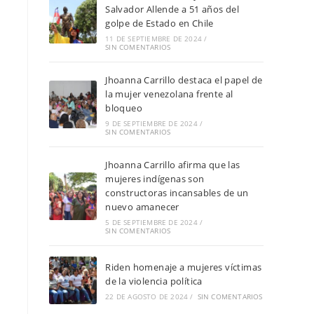
Salvador Allende a 51 años del
golpe de Estado en Chile
11 DE SEPTIEMBRE DE 2024
/
SIN COMENTARIOS
Jhoanna Carrillo destaca el papel de
la mujer venezolana frente al
bloqueo
9 DE SEPTIEMBRE DE 2024
/
SIN COMENTARIOS
.
Jhoanna Carrillo afirma que las
mujeres indígenas son
constructoras incansables de un
nuevo amanecer
5 DE SEPTIEMBRE DE 2024
/
SIN COMENTARIOS
Riden homenaje a mujeres víctimas
de la violencia política
22 DE AGOSTO DE 2024
/
SIN COMENTARIOS