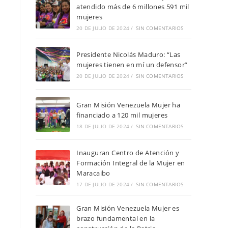
atendido más de 6 millones 591 mil
mujeres
20 DE JULIO DE 2024
/
SIN COMENTARIOS
Presidente Nicolás Maduro: “Las
mujeres tienen en mí un defensor”
20 DE JULIO DE 2024
/
SIN COMENTARIOS
Gran Misión Venezuela Mujer ha
financiado a 120 mil mujeres
18 DE JULIO DE 2024
/
SIN COMENTARIOS
Inauguran Centro de Atención y
Formación Integral de la Mujer en
Maracaibo
17 DE JULIO DE 2024
/
SIN COMENTARIOS
Gran Misión Venezuela Mujer es
brazo fundamental en la