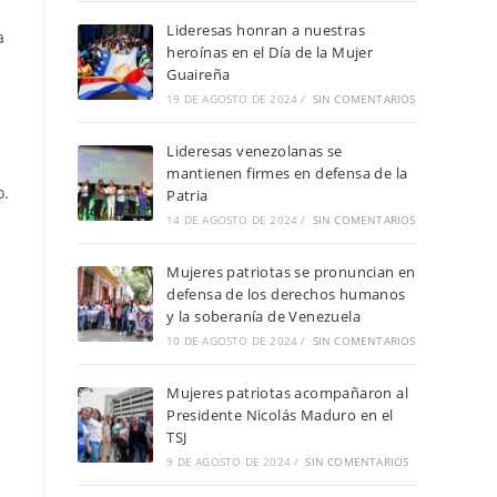
Lideresas honran a nuestras
a
heroínas en el Día de la Mujer
Guaireña
19 DE AGOSTO DE 2024
/
SIN COMENTARIOS
Lideresas venezolanas se
mantienen firmes en defensa de la
o.
Patria
14 DE AGOSTO DE 2024
/
SIN COMENTARIOS
Mujeres patriotas se pronuncian en
defensa de los derechos humanos
y la soberanía de Venezuela
10 DE AGOSTO DE 2024
/
SIN COMENTARIOS
Mujeres patriotas acompañaron al
Presidente Nicolás Maduro en el
TSJ
9 DE AGOSTO DE 2024
/
SIN COMENTARIOS