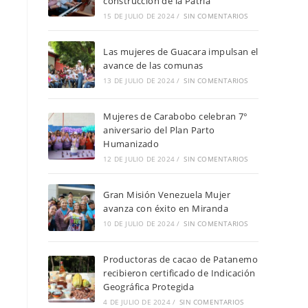
construcción de la Patria
15 DE JULIO DE 2024
/
SIN COMENTARIOS
Las mujeres de Guacara impulsan el
avance de las comunas
13 DE JULIO DE 2024
/
SIN COMENTARIOS
Mujeres de Carabobo celebran 7°
aniversario del Plan Parto
Humanizado
12 DE JULIO DE 2024
/
SIN COMENTARIOS
Gran Misión Venezuela Mujer
avanza con éxito en Miranda
10 DE JULIO DE 2024
/
SIN COMENTARIOS
Productoras de cacao de Patanemo
recibieron certificado de Indicación
Geográfica Protegida
4 DE JULIO DE 2024
/
SIN COMENTARIOS