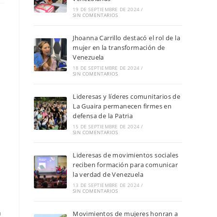
19 DE SEPTIEMBRE DE 2024
/
SIN COMENTARIOS
Jhoanna Carrillo destacó el rol de la
mujer en la transformación de
Venezuela
18 DE SEPTIEMBRE DE 2024
/
SIN COMENTARIOS
Lideresas y líderes comunitarios de
La Guaira permanecen firmes en
defensa de la Patria
15 DE SEPTIEMBRE DE 2024
/
SIN COMENTARIOS
Lideresas de movimientos sociales
reciben formación para comunicar
la verdad de Venezuela
13 DE SEPTIEMBRE DE 2024
/
SIN COMENTARIOS
a
Movimientos de mujeres honran a