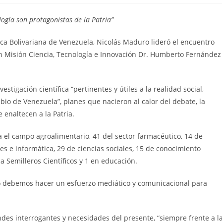
logía son protagonistas de la Patria”
ica Bolivariana de Venezuela, Nicolás Maduro lideró el encuentro
ran Misión Ciencia, Tecnología e Innovación Dr. Humberto Fernández
estigación científica “pertinentes y útiles a la realidad social,
io de Venezuela”, planes que nacieron al calor del debate, la
e enaltecen a la Patria.
a el campo agroalimentario, 41 del sector farmacéutico, 14 de
es e informática, 29 de ciencias sociales, 15 de conocimiento
a Semilleros Científicos y 1 en educación.
ro debemos hacer un esfuerzo mediático y comunicacional para
ndes interrogantes y necesidades del presente, “siempre frente a l