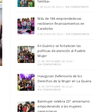
familia»
7 DE JULIO DE 2024
/
SIN COMENTARIOS
Más de 186 emprendedoras
recibieron financiamientos en
Carabobo
8 DE JUNIO DE 2024
/
SIN COMENTARIOS
En Guárico se fortalecen las
políticas de atención al Pueblo
Mujer
21 DE SEPTIEMBRE DE 2024
/
SIN COMENTARIOS
Inauguran Defensoría de los
Derechos de la Mujer en La Guaira
19 DE SEPTIEMBRE DE 2024
/
SIN COMENTARIOS
Banmujer celebra 23° aniversario
empoderando a las mujeres
venezolanas