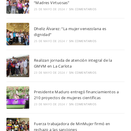
“Madres Virtuosas”
25 DE MAYO DE 2024
/
SIN COMENTARIOS
Dheliz Álvarez: “La mujer venezolana es
dignidad”
25 DE MAYO DE 2024
/
SIN COMENTARIOS
Realizan jornada de atención integral de la
GMVM en La Carlota
23 DE MAYO DE 2024
/
SIN COMENTARIOS
Presidente Maduro entregó financiamientos a
210 proyectos de mujeres científicas
23 DE MAYO DE 2024
/
SIN COMENTARIOS
Fuerza trabajadora de MinMujer firmó en
rechazo a las sanciones