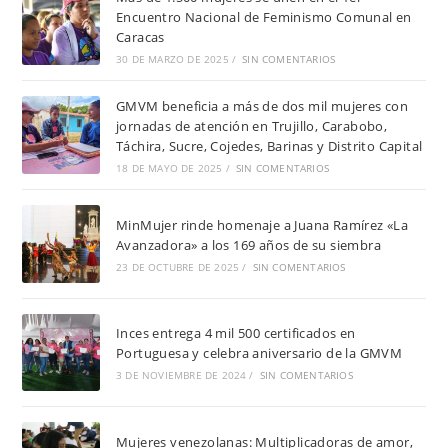
Encuentro Nacional de Feminismo Comunal en
Caracas
30 DE MARZO DE 2025
/
SIN COMENTARIOS
GMVM beneficia a más de dos mil mujeres con
jornadas de atención en Trujillo, Carabobo,
Táchira, Sucre, Cojedes, Barinas y Distrito Capital
18 DE MAYO DE 2025
/
SIN COMENTARIOS
MinMujer rinde homenaje a Juana Ramírez «La
Avanzadora» a los 169 años de su siembra
23 DE OCTUBRE DE 2025
/
SIN COMENTARIOS
Inces entrega 4 mil 500 certificados en
Portuguesa y celebra aniversario de la GMVM
3 DE NOVIEMBRE DE 2024
/
SIN COMENTARIOS
Mujeres venezolanas: Multiplicadoras de amor,