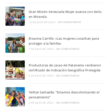
Gran Misión Venezuela Mujer avanza con éxito
en Miranda
10 DE JULIO DE 2024
/
SIN COMENTARIOS
Jhoanna Carrillo: «Las mujeres cosechan para
proteger a la familia»
7 DE JULIO DE 2024
/
SIN COMENTARIOS
Productoras de cacao de Patanemo recibieron
certificado de Indicación Geográfica Protegida
4 DE JULIO DE 2024
/
SIN COMENTARIOS
Yelitze Santaella: “Estamos descolonizando el
pensamiento”
2 DE JULIO DE 2024
/
SIN COMENTARIOS