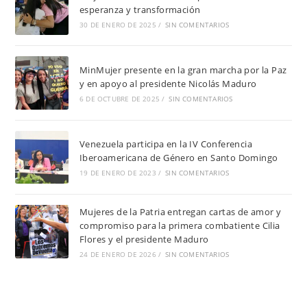
esperanza y transformación
30 DE ENERO DE 2025
/
SIN COMENTARIOS
MinMujer presente en la gran marcha por la Paz
y en apoyo al presidente Nicolás Maduro
6 DE OCTUBRE DE 2025
/
SIN COMENTARIOS
Venezuela participa en la IV Conferencia
Iberoamericana de Género en Santo Domingo
19 DE ENERO DE 2023
/
SIN COMENTARIOS
Mujeres de la Patria entregan cartas de amor y
compromiso para la primera combatiente Cilia
Flores y el presidente Maduro
24 DE ENERO DE 2026
/
SIN COMENTARIOS