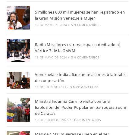
5 millones 600 mil mujeres se han registrado en
la Gran Misión Venezuela Mujer
16 DE MAYO DE 2024
/
SIN COMENTARIOS
Radio Miraflores estrena espacio dedicado al
Vértice 7 de la GMVM
16 DE MAYO DE 2024
/
SIN COMENTARIOS
Venezuela e India afianzan relaciones bilaterales
de cooperación
18 DE JULIO DE 2022
/
SIN COMENTARIOS
Ministra Jhoanna Carrillo visitó comuna
Explosión del Poder Popular en parroquia Sucre
de Caracas
10 DE ENERO DE 2025
/
SIN COMENTARIOS
Más de 1.500 mujeres se unen en el 1er