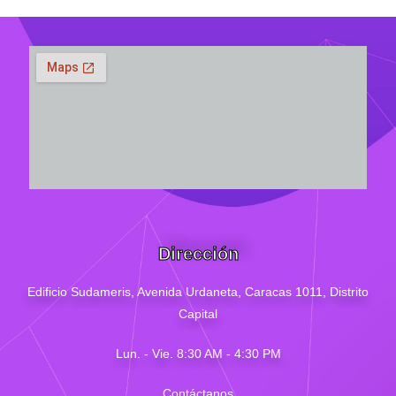
Dirección
Edificio Sudameris,
Avenida Urdaneta, Caracas 1011, Distrito
Capital
Lun. - Vie. 8:30 AM - 4
:30
PM
Contáctanos