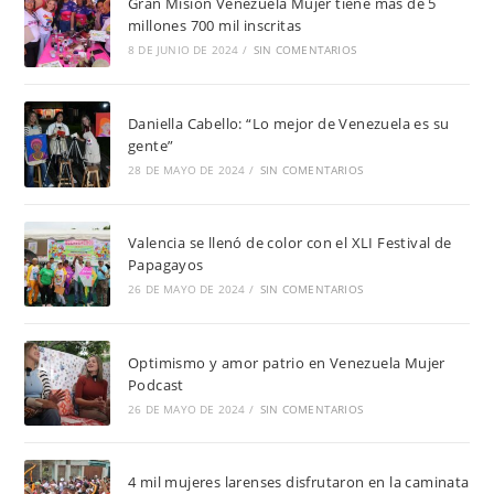
Gran Misión Venezuela Mujer tiene más de 5
millones 700 mil inscritas
8 DE JUNIO DE 2024
/
SIN COMENTARIOS
Daniella Cabello: “Lo mejor de Venezuela es su
gente”
28 DE MAYO DE 2024
/
SIN COMENTARIOS
Valencia se llenó de color con el XLI Festival de
Papagayos
26 DE MAYO DE 2024
/
SIN COMENTARIOS
Optimismo y amor patrio en Venezuela Mujer
Podcast
26 DE MAYO DE 2024
/
SIN COMENTARIOS
4 mil mujeres larenses disfrutaron en la caminata