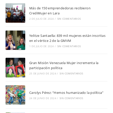
Más de 150 emprendedoras recibieron
CrediMujer en Lara
2 DE JULIO DE 2024
/
SIN COMENTARIOS
Yelitze Santaella: 839 mil mujeres están inscritas
en el vértice 2 de la GMVM
1 DE JULIO DE 2024
/
SIN COMENTARIOS
Gran Misión Venezuela Mujer incrementa la
participación política
25 DE JUNIO DE 2024
/
SIN COMENTARIOS
Carolys Pérez: “Hemos humanizado la política”
24 DE JUNIO DE 2024
/
SIN COMENTARIOS