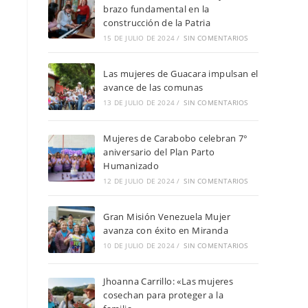
brazo fundamental en la
construcción de la Patria
15 DE JULIO DE 2024
/
SIN COMENTARIOS
Las mujeres de Guacara impulsan el
avance de las comunas
13 DE JULIO DE 2024
/
SIN COMENTARIOS
Mujeres de Carabobo celebran 7°
aniversario del Plan Parto
Humanizado
12 DE JULIO DE 2024
/
SIN COMENTARIOS
Gran Misión Venezuela Mujer
avanza con éxito en Miranda
10 DE JULIO DE 2024
/
SIN COMENTARIOS
Jhoanna Carrillo: «Las mujeres
cosechan para proteger a la