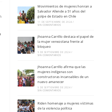
Movimientos de mujeres honran a
Salvador Allende a 51 años del
n
golpe de Estado en Chile
11 DE SEPTIEMBRE DE 2024
/
SIN COMENTARIOS
a
Jhoanna Carrillo destaca el papel de
la mujer venezolana frente al
bloqueo
9 DE SEPTIEMBRE DE 2024
/
SIN COMENTARIOS
Jhoanna Carrillo afirma que las
mujeres indígenas son
constructoras incansables de un
nuevo amanecer
5 DE SEPTIEMBRE DE 2024
/
SIN COMENTARIOS
Riden homenaje a mujeres víctimas
de la violencia política