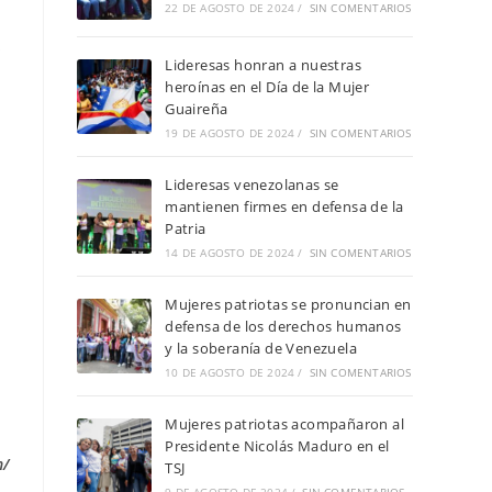
22 DE AGOSTO DE 2024
/
SIN COMENTARIOS
s
Lideresas honran a nuestras
heroínas en el Día de la Mujer
Guaireña
19 DE AGOSTO DE 2024
/
SIN COMENTARIOS
Lideresas venezolanas se
mantienen firmes en defensa de la
Patria
14 DE AGOSTO DE 2024
/
SIN COMENTARIOS
Mujeres patriotas se pronuncian en
defensa de los derechos humanos
y la soberanía de Venezuela
10 DE AGOSTO DE 2024
/
SIN COMENTARIOS
Mujeres patriotas acompañaron al
Presidente Nicolás Maduro en el
n/
TSJ