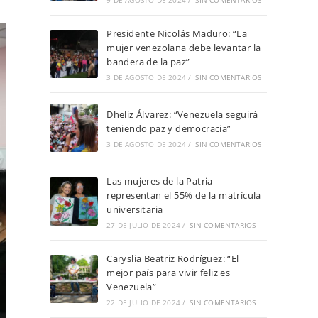
9 DE AGOSTO DE 2024
/
SIN COMENTARIOS
Presidente Nicolás Maduro: “La
mujer venezolana debe levantar la
bandera de la paz”
3 DE AGOSTO DE 2024
/
SIN COMENTARIOS
Dheliz Álvarez: “Venezuela seguirá
teniendo paz y democracia”
3 DE AGOSTO DE 2024
/
SIN COMENTARIOS
Las mujeres de la Patria
representan el 55% de la matrícula
universitaria
27 DE JULIO DE 2024
/
SIN COMENTARIOS
Caryslia Beatriz Rodríguez: “El
mejor país para vivir feliz es
Venezuela”
22 DE JULIO DE 2024
/
SIN COMENTARIOS