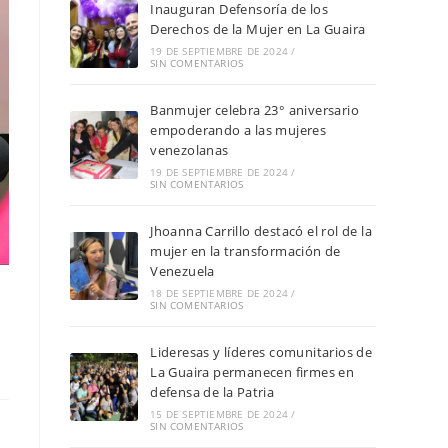
Inauguran Defensoría de los
Derechos de la Mujer en La Guaira
19 DE SEPTIEMBRE DE 2024
/
SIN COMENTARIOS
Banmujer celebra 23° aniversario
empoderando a las mujeres
venezolanas
19 DE SEPTIEMBRE DE 2024
/
SIN COMENTARIOS
Jhoanna Carrillo destacó el rol de la
mujer en la transformación de
Venezuela
18 DE SEPTIEMBRE DE 2024
/
SIN COMENTARIOS
Lideresas y líderes comunitarios de
La Guaira permanecen firmes en
defensa de la Patria
15 DE SEPTIEMBRE DE 2024
/
SIN COMENTARIOS