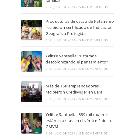
familia»
7 DE JULIO DE 2024
/
SIN COMENTARIOS
Productoras de cacao de Patanemo
recibieron certificado de Indicación
Geográfica Protegida
4 DE JULIO DE 2024
/
SIN COMENTARIOS
Yelitze Santaella: “Estamos
descolonizando el pensamiento”
2 DE JULIO DE 2024
/
SIN COMENTARIOS
Más de 150 emprendedoras
recibieron CrediMujer en Lara
2 DE JULIO DE 2024
/
SIN COMENTARIOS
Yelitze Santaella: 839 mil mujeres
están inscritas en el vértice 2 de la
GMVM
1 DE JULIO DE 2024
/
SIN COMENTARIOS