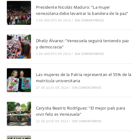
Presidente Nicolás Maduro: “La mujer
venezolana debe levantar la bandera de la paz”
3 DE AGOSTO DE 2024
/
SIN COMENTARIOS
Dheliz Álvarez: “Venezuela seguirá teniendo paz
y democracia”
3 DE AGOSTO DE 2024
/
SIN COMENTARIOS
Las mujeres de la Patria representan el 55% de la
matrícula universitaria
27 DE JULIO DE 2024
/
SIN COMENTARIOS
Caryslia Beatriz Rodríguez: “El mejor país para
vivir feliz es Venezuela”
22 DE JULIO DE 2024
/
SIN COMENTARIOS