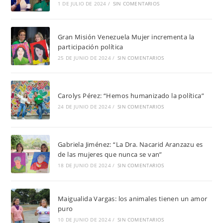
1 DE JULIO DE 2024
/
SIN COMENTARIOS
Gran Misión Venezuela Mujer incrementa la
participación política
25 DE JUNIO DE 2024
/
SIN COMENTARIOS
Carolys Pérez: “Hemos humanizado la política”
24 DE JUNIO DE 2024
/
SIN COMENTARIOS
Gabriela Jiménez: “La Dra. Nacarid Aranzazu es
de las mujeres que nunca se van”
18 DE JUNIO DE 2024
/
SIN COMENTARIOS
Maigualida Vargas: los animales tienen un amor
puro
10 DE JUNIO DE 2024
/
SIN COMENTARIOS