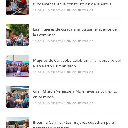
fundamental en la construcción de la Patria
15 DE JULIO DE 2024
/
SIN COMENTARIOS
Las mujeres de Guacara impulsan el avance de
las comunas
13 DE JULIO DE 2024
/
SIN COMENTARIOS
Mujeres de Carabobo celebran 7° aniversario del
Plan Parto Humanizado
12 DE JULIO DE 2024
/
SIN COMENTARIOS
Gran Misión Venezuela Mujer avanza con éxito
en Miranda
10 DE JULIO DE 2024
/
SIN COMENTARIOS
Jhoanna Carrillo: «Las mujeres cosechan para
proteger a la familia»