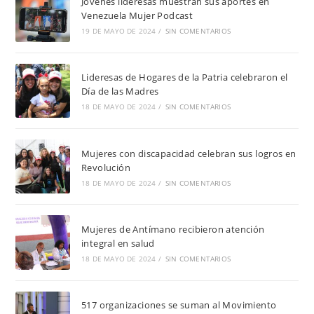
Jóvenes lideresas muestran sus aportes en
Venezuela Mujer Podcast
19 DE MAYO DE 2024
/
SIN COMENTARIOS
Lideresas de Hogares de la Patria celebraron el
Día de las Madres
18 DE MAYO DE 2024
/
SIN COMENTARIOS
Mujeres con discapacidad celebran sus logros en
Revolución
18 DE MAYO DE 2024
/
SIN COMENTARIOS
Mujeres de Antímano recibieron atención
integral en salud
18 DE MAYO DE 2024
/
SIN COMENTARIOS
517 organizaciones se suman al Movimiento