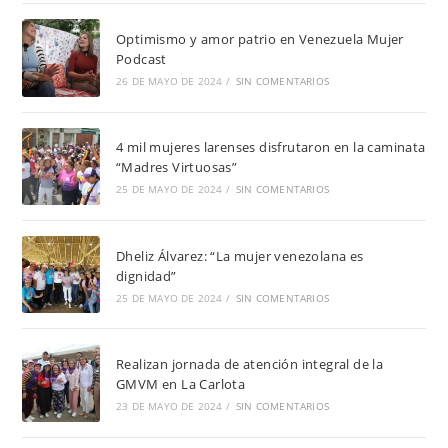
Optimismo y amor patrio en Venezuela Mujer
Podcast
26 DE MAYO DE 2024
/
SIN COMENTARIOS
4 mil mujeres larenses disfrutaron en la caminata
“Madres Virtuosas”
25 DE MAYO DE 2024
/
SIN COMENTARIOS
Dheliz Álvarez: “La mujer venezolana es
dignidad”
25 DE MAYO DE 2024
/
SIN COMENTARIOS
Realizan jornada de atención integral de la
GMVM en La Carlota
23 DE MAYO DE 2024
/
SIN COMENTARIOS