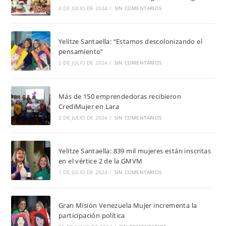
4 DE JULIO DE 2024
/
SIN COMENTARIOS
Yelitze Santaella: “Estamos descolonizando el
pensamiento”
2 DE JULIO DE 2024
/
SIN COMENTARIOS
Más de 150 emprendedoras recibieron
CrediMujer en Lara
2 DE JULIO DE 2024
/
SIN COMENTARIOS
Yelitze Santaella: 839 mil mujeres están inscritas
en el vértice 2 de la GMVM
1 DE JULIO DE 2024
/
SIN COMENTARIOS
Gran Misión Venezuela Mujer incrementa la
participación política