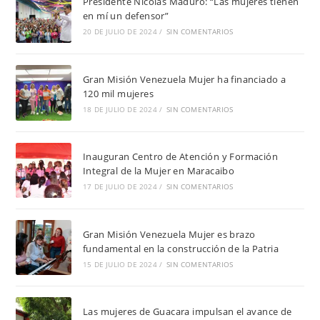
Presidente Nicolás Maduro: “Las mujeres tienen
en mí un defensor”
20 DE JULIO DE 2024
/
SIN COMENTARIOS
Gran Misión Venezuela Mujer ha financiado a
120 mil mujeres
18 DE JULIO DE 2024
/
SIN COMENTARIOS
Inauguran Centro de Atención y Formación
Integral de la Mujer en Maracaibo
17 DE JULIO DE 2024
/
SIN COMENTARIOS
Gran Misión Venezuela Mujer es brazo
fundamental en la construcción de la Patria
15 DE JULIO DE 2024
/
SIN COMENTARIOS
Las mujeres de Guacara impulsan el avance de