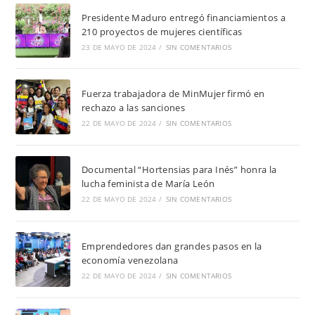
Presidente Maduro entregó financiamientos a
210 proyectos de mujeres científicas
23 DE MAYO DE 2024
/
SIN COMENTARIOS
Fuerza trabajadora de MinMujer firmó en
rechazo a las sanciones
22 DE MAYO DE 2024
/
SIN COMENTARIOS
Documental “Hortensias para Inés” honra la
lucha feminista de María León
22 DE MAYO DE 2024
/
SIN COMENTARIOS
Emprendedores dan grandes pasos en la
economía venezolana
22 DE MAYO DE 2024
/
SIN COMENTARIOS