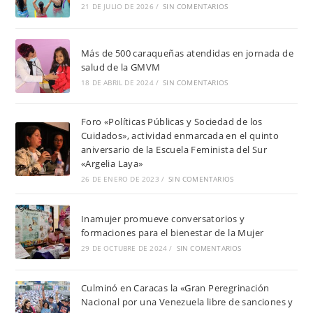
21 DE JULIO DE 2026
/
SIN COMENTARIOS
Más de 500 caraqueñas atendidas en jornada de
salud de la GMVM
18 DE ABRIL DE 2024
/
SIN COMENTARIOS
Foro «Políticas Públicas y Sociedad de los
Cuidados», actividad enmarcada en el quinto
aniversario de la Escuela Feminista del Sur
«Argelia Laya»
26 DE ENERO DE 2023
/
SIN COMENTARIOS
Inamujer promueve conversatorios y
formaciones para el bienestar de la Mujer
29 DE OCTUBRE DE 2024
/
SIN COMENTARIOS
Culminó en Caracas la «Gran Peregrinación
Nacional por una Venezuela libre de sanciones y