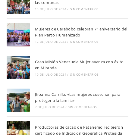
las comunas
13 DE JULIO DE 2024
/
SIN COMENTARIOS
Mujeres de Carabobo celebran 7° aniversario del
Plan Parto Humanizado
12 DE JULIO DE 2024
/
SIN COMENTARIOS
Gran Misión Venezuela Mujer avanza con éxito
en Miranda
10 DE JULIO DE 2024
/
SIN COMENTARIOS
Jhoanna Carrillo: «Las mujeres cosechan para
proteger a la familia»
7 DE JULIO DE 2024
/
SIN COMENTARIOS
Productoras de cacao de Patanemo recibieron
certificado de Indicación Geográfica Protegida