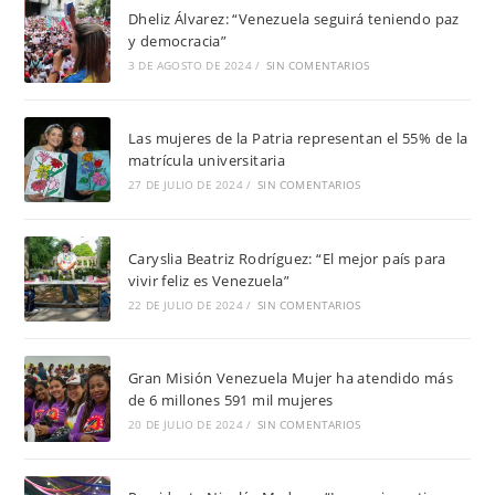
Dheliz Álvarez: “Venezuela seguirá teniendo paz
y democracia”
3 DE AGOSTO DE 2024
/
SIN COMENTARIOS
Las mujeres de la Patria representan el 55% de la
matrícula universitaria
27 DE JULIO DE 2024
/
SIN COMENTARIOS
Caryslia Beatriz Rodríguez: “El mejor país para
vivir feliz es Venezuela”
22 DE JULIO DE 2024
/
SIN COMENTARIOS
Gran Misión Venezuela Mujer ha atendido más
de 6 millones 591 mil mujeres
20 DE JULIO DE 2024
/
SIN COMENTARIOS