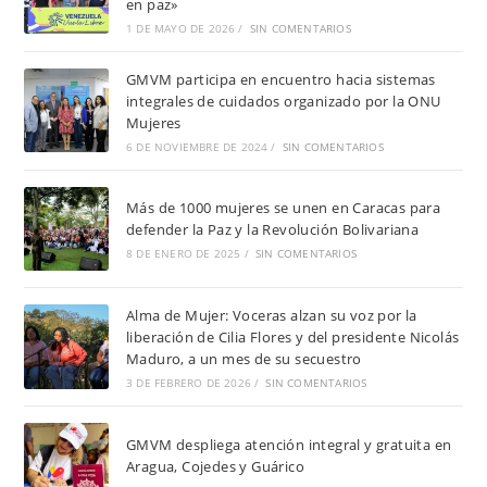
en paz»
1 DE MAYO DE 2026
/
SIN COMENTARIOS
GMVM participa en encuentro hacia sistemas
integrales de cuidados organizado por la ONU
Mujeres
6 DE NOVIEMBRE DE 2024
/
SIN COMENTARIOS
Más de 1000 mujeres se unen en Caracas para
defender la Paz y la Revolución Bolivariana
8 DE ENERO DE 2025
/
SIN COMENTARIOS
Alma de Mujer: Voceras alzan su voz por la
liberación de Cilia Flores y del presidente Nicolás
Maduro, a un mes de su secuestro
3 DE FEBRERO DE 2026
/
SIN COMENTARIOS
GMVM despliega atención integral y gratuita en
Aragua, Cojedes y Guárico