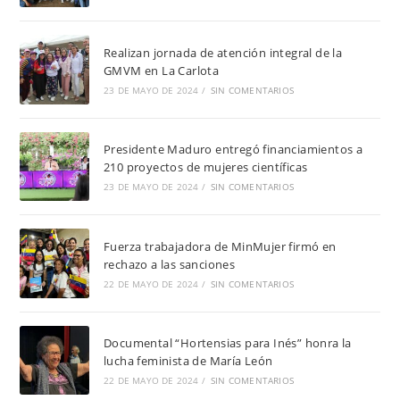
Realizan jornada de atención integral de la
GMVM en La Carlota
23 DE MAYO DE 2024
/
SIN COMENTARIOS
Presidente Maduro entregó financiamientos a
210 proyectos de mujeres científicas
23 DE MAYO DE 2024
/
SIN COMENTARIOS
Fuerza trabajadora de MinMujer firmó en
rechazo a las sanciones
22 DE MAYO DE 2024
/
SIN COMENTARIOS
Documental “Hortensias para Inés” honra la
lucha feminista de María León
22 DE MAYO DE 2024
/
SIN COMENTARIOS