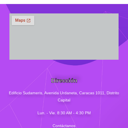
Dirección
Edificio Sudameris,
Avenida Urdaneta, Caracas 1011, Distrito
Capital
Lun. - Vie. 8:30 AM - 4
:30
PM
Contáctanos