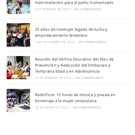
matronatación para el parto humanizado
8 DE FEBRERO DE 2025
/
SIN COMENTARIOS
25 años de Inamujer legado de lucha y
empoderamiento femenino
3 DE NOVIEMBRE DE 2024
/
SIN COMENTARIOS
Reunión del Vértice Educativo del Plan de
Prevención y Reducción del Embarazo a
Temprana Edad y en Adolescencia
14 DE FEBRERO DE 2023
/
SIN COMENTARIOS
RadioTom: 12 horas de música y poesía en
homenaje a la mujer venezolana
18 DE ENERO DE 2025
/
SIN COMENTARIOS