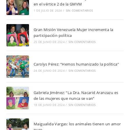
en el vértice 2 de la GMVM
1 DE JULIO DE 2024
/
SIN COMENTARIOS
Gran Misión Venezuela Mujer incrementa la
participación política
25 DE JUNIO DE 2024
/
SIN COMENTARIOS
Carolys Pérez: “Hemos humanizado la política”
24 DE JUNIO DE 2024
/
SIN COMENTARIOS
Gabriela Jiménez: “La Dra. Nacarid Aranzazu es
de las mujeres que nunca se van”
18 DE JUNIO DE 2024
/
SIN COMENTARIOS
Maigualida Vargas: los animales tienen un amor
puro