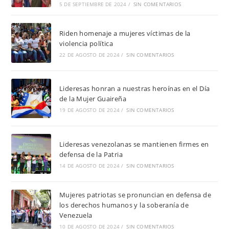
5 DE SEPTIEMBRE DE 2024
/
SIN COMENTARIOS
Riden homenaje a mujeres víctimas de la
violencia política
22 DE AGOSTO DE 2024
/
SIN COMENTARIOS
Lideresas honran a nuestras heroínas en el Día
de la Mujer Guaireña
19 DE AGOSTO DE 2024
/
SIN COMENTARIOS
Lideresas venezolanas se mantienen firmes en
defensa de la Patria
14 DE AGOSTO DE 2024
/
SIN COMENTARIOS
Mujeres patriotas se pronuncian en defensa de
los derechos humanos y la soberanía de
Venezuela
10 DE AGOSTO DE 2024
/
SIN COMENTARIOS