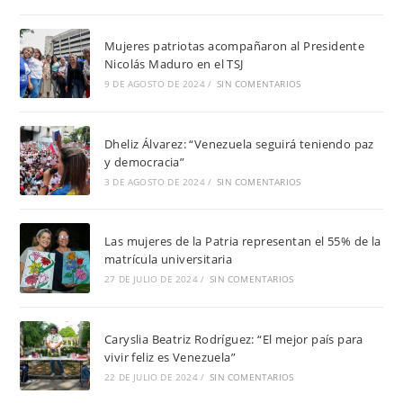
Mujeres patriotas acompañaron al Presidente
Nicolás Maduro en el TSJ
9 DE AGOSTO DE 2024
/
SIN COMENTARIOS
Dheliz Álvarez: “Venezuela seguirá teniendo paz
y democracia”
3 DE AGOSTO DE 2024
/
SIN COMENTARIOS
Las mujeres de la Patria representan el 55% de la
matrícula universitaria
27 DE JULIO DE 2024
/
SIN COMENTARIOS
Caryslia Beatriz Rodríguez: “El mejor país para
vivir feliz es Venezuela”
22 DE JULIO DE 2024
/
SIN COMENTARIOS