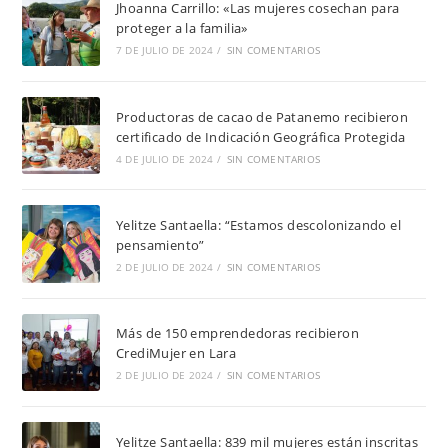
Jhoanna Carrillo: «Las mujeres cosechan para
proteger a la familia»
7 DE JULIO DE 2024
/
SIN COMENTARIOS
Productoras de cacao de Patanemo recibieron
certificado de Indicación Geográfica Protegida
4 DE JULIO DE 2024
/
SIN COMENTARIOS
Yelitze Santaella: “Estamos descolonizando el
pensamiento”
2 DE JULIO DE 2024
/
SIN COMENTARIOS
Más de 150 emprendedoras recibieron
CrediMujer en Lara
2 DE JULIO DE 2024
/
SIN COMENTARIOS
Yelitze Santaella: 839 mil mujeres están inscritas