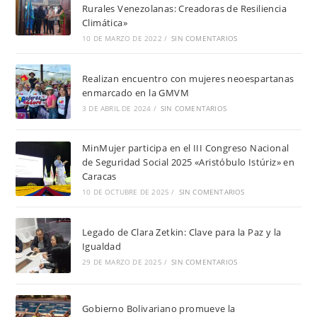
Rurales Venezolanas: Creadoras de Resiliencia
Climática»
10 DE MARZO DE 2022
/
SIN COMENTARIOS
Realizan encuentro con mujeres neoespartanas
enmarcado en la GMVM
3 DE ABRIL DE 2024
/
SIN COMENTARIOS
MinMujer participa en el III Congreso Nacional
de Seguridad Social 2025 «Aristóbulo Istúriz» en
Caracas
10 DE OCTUBRE DE 2025
/
SIN COMENTARIOS
Legado de Clara Zetkin: Clave para la Paz y la
Igualdad
29 DE MARZO DE 2025
/
SIN COMENTARIOS
Gobierno Bolivariano promueve la