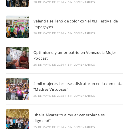
28 DE MAYO DE 2024
/
SIN COMENTARIOS
Valencia se llenó de color con el XLI Festival de
Papagayos
26 DE MAYO DE 2024
/
SIN COMENTARIOS
Optimismo y amor patrio en Venezuela Mujer
Podcast
26 DE MAYO DE 2024
/
SIN COMENTARIOS
4 mil mujeres larenses disfrutaron en la caminata
“Madres Virtuosas”
25 DE MAYO DE 2024
/
SIN COMENTARIOS
Dheliz Álvarez: “La mujer venezolana es
dignidad”
25 DE MAYO DE 2024
/
SIN COMENTARIOS