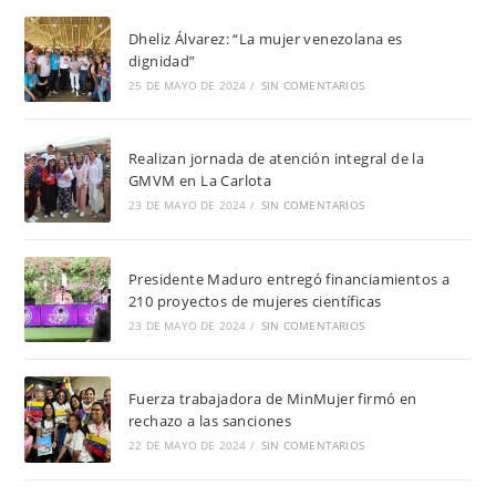
Dheliz Álvarez: “La mujer venezolana es
dignidad”
25 DE MAYO DE 2024
/
SIN COMENTARIOS
Realizan jornada de atención integral de la
GMVM en La Carlota
23 DE MAYO DE 2024
/
SIN COMENTARIOS
Presidente Maduro entregó financiamientos a
210 proyectos de mujeres científicas
23 DE MAYO DE 2024
/
SIN COMENTARIOS
Fuerza trabajadora de MinMujer firmó en
rechazo a las sanciones
22 DE MAYO DE 2024
/
SIN COMENTARIOS