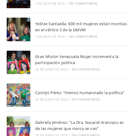
2 DE JULIO DE 2024
/
SIN COMENTARIOS
Yelitze Santaella: 839 mil mujeres están inscritas
en el vértice 2 de la GMVM
1 DE JULIO DE 2024
/
SIN COMENTARIOS
Gran Misión Venezuela Mujer incrementa la
participación política
25 DE JUNIO DE 2024
/
SIN COMENTARIOS
Carolys Pérez: “Hemos humanizado la política”
24 DE JUNIO DE 2024
/
SIN COMENTARIOS
Gabriela Jiménez: “La Dra. Nacarid Aranzazu es
de las mujeres que nunca se van”
18 DE JUNIO DE 2024
/
SIN COMENTARIOS