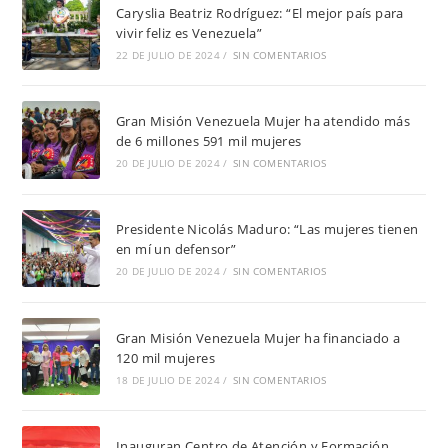
Caryslia Beatriz Rodríguez: “El mejor país para
vivir feliz es Venezuela”
22 DE JULIO DE 2024
/
SIN COMENTARIOS
Gran Misión Venezuela Mujer ha atendido más
de 6 millones 591 mil mujeres
20 DE JULIO DE 2024
/
SIN COMENTARIOS
Presidente Nicolás Maduro: “Las mujeres tienen
en mí un defensor”
20 DE JULIO DE 2024
/
SIN COMENTARIOS
Gran Misión Venezuela Mujer ha financiado a
120 mil mujeres
18 DE JULIO DE 2024
/
SIN COMENTARIOS
Inauguran Centro de Atención y Formación