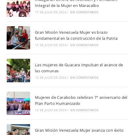
Integral de la Mujer en Maracaibo
17 DE JULIO DE 2024
/
SIN COMENTARIOS
Gran Misión Venezuela Mujer es brazo
fundamental en la construcción de la Patria
15 DE JULIO DE 2024
/
SIN COMENTARIOS
Las mujeres de Guacara impulsan el avance de
las comunas
13 DE JULIO DE 2024
/
SIN COMENTARIOS
Mujeres de Carabobo celebran 7° aniversario del
Plan Parto Humanizado
12 DE JULIO DE 2024
/
SIN COMENTARIOS
Gran Misión Venezuela Mujer avanza con éxito