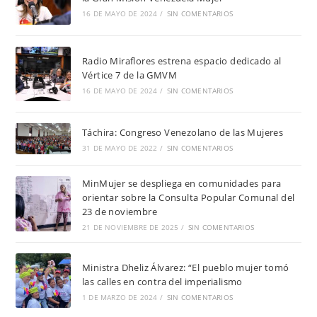
16 DE MAYO DE 2024
/
SIN COMENTARIOS
Radio Miraflores estrena espacio dedicado al
Vértice 7 de la GMVM
16 DE MAYO DE 2024
/
SIN COMENTARIOS
Táchira: Congreso Venezolano de las Mujeres
31 DE MAYO DE 2022
/
SIN COMENTARIOS
MinMujer se despliega en comunidades para
orientar sobre la Consulta Popular Comunal del
23 de noviembre
21 DE NOVIEMBRE DE 2025
/
SIN COMENTARIOS
Ministra Dheliz Álvarez: “El pueblo mujer tomó
las calles en contra del imperialismo
1 DE MARZO DE 2024
/
SIN COMENTARIOS