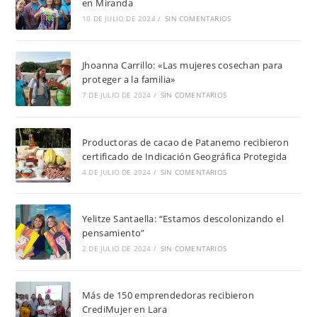
en Miranda
10 DE JULIO DE 2024
/
SIN COMENTARIOS
Jhoanna Carrillo: «Las mujeres cosechan para
proteger a la familia»
7 DE JULIO DE 2024
/
SIN COMENTARIOS
Productoras de cacao de Patanemo recibieron
certificado de Indicación Geográfica Protegida
4 DE JULIO DE 2024
/
SIN COMENTARIOS
Yelitze Santaella: “Estamos descolonizando el
pensamiento”
2 DE JULIO DE 2024
/
SIN COMENTARIOS
Más de 150 emprendedoras recibieron
CrediMujer en Lara