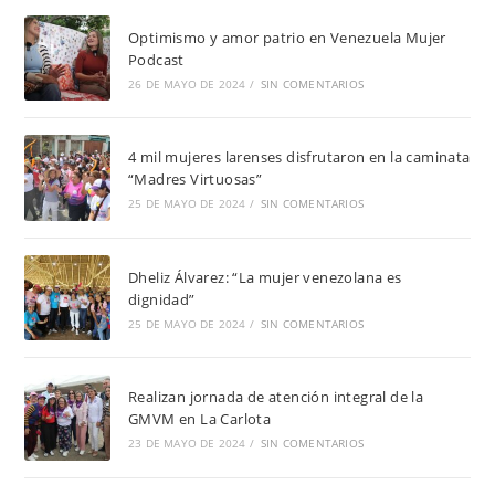
Optimismo y amor patrio en Venezuela Mujer
Podcast
26 DE MAYO DE 2024
/
SIN COMENTARIOS
4 mil mujeres larenses disfrutaron en la caminata
“Madres Virtuosas”
25 DE MAYO DE 2024
/
SIN COMENTARIOS
Dheliz Álvarez: “La mujer venezolana es
dignidad”
25 DE MAYO DE 2024
/
SIN COMENTARIOS
Realizan jornada de atención integral de la
GMVM en La Carlota
23 DE MAYO DE 2024
/
SIN COMENTARIOS