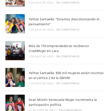
4 DE JULIO DE 2024
/
SIN COMENTARIOS
Yelitze Santaella: “Estamos descolonizando el
pensamiento”
2 DE JULIO DE 2024
/
SIN COMENTARIOS
Más de 150 emprendedoras recibieron
CrediMujer en Lara
2 DE JULIO DE 2024
/
SIN COMENTARIOS
Yelitze Santaella: 839 mil mujeres están inscritas
en el vértice 2 de la GMVM
1 DE JULIO DE 2024
/
SIN COMENTARIOS
Gran Misión Venezuela Mujer incrementa la
participación política
25 DE JUNIO DE 2024
/
SIN COMENTARIOS