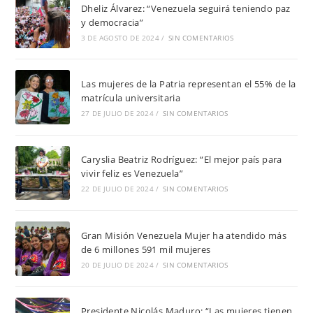
Dheliz Álvarez: “Venezuela seguirá teniendo paz
y democracia”
3 DE AGOSTO DE 2024
/
SIN COMENTARIOS
Las mujeres de la Patria representan el 55% de la
matrícula universitaria
27 DE JULIO DE 2024
/
SIN COMENTARIOS
Caryslia Beatriz Rodríguez: “El mejor país para
vivir feliz es Venezuela”
22 DE JULIO DE 2024
/
SIN COMENTARIOS
Gran Misión Venezuela Mujer ha atendido más
de 6 millones 591 mil mujeres
20 DE JULIO DE 2024
/
SIN COMENTARIOS
Presidente Nicolás Maduro: “Las mujeres tienen