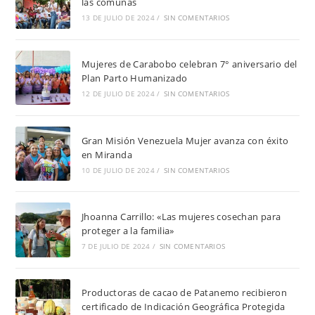
las comunas
13 DE JULIO DE 2024
/
SIN COMENTARIOS
Mujeres de Carabobo celebran 7° aniversario del
Plan Parto Humanizado
12 DE JULIO DE 2024
/
SIN COMENTARIOS
Gran Misión Venezuela Mujer avanza con éxito
en Miranda
10 DE JULIO DE 2024
/
SIN COMENTARIOS
Jhoanna Carrillo: «Las mujeres cosechan para
proteger a la familia»
7 DE JULIO DE 2024
/
SIN COMENTARIOS
Productoras de cacao de Patanemo recibieron
certificado de Indicación Geográfica Protegida