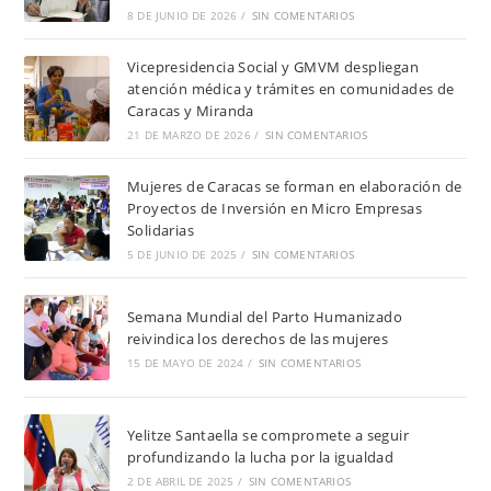
8 DE JUNIO DE 2026
/
SIN COMENTARIOS
Vicepresidencia Social y GMVM despliegan
atención médica y trámites en comunidades de
Caracas y Miranda
21 DE MARZO DE 2026
/
SIN COMENTARIOS
Mujeres de Caracas se forman en elaboración de
Proyectos de Inversión en Micro Empresas
Solidarias
5 DE JUNIO DE 2025
/
SIN COMENTARIOS
Semana Mundial del Parto Humanizado
reivindica los derechos de las mujeres
15 DE MAYO DE 2024
/
SIN COMENTARIOS
Yelitze Santaella se compromete a seguir
profundizando la lucha por la igualdad
2 DE ABRIL DE 2025
/
SIN COMENTARIOS