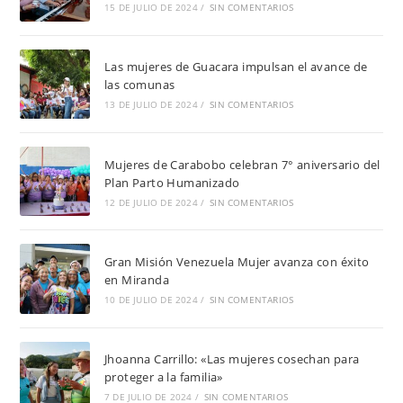
15 DE JULIO DE 2024
/
SIN COMENTARIOS
Las mujeres de Guacara impulsan el avance de
las comunas
13 DE JULIO DE 2024
/
SIN COMENTARIOS
Mujeres de Carabobo celebran 7° aniversario del
Plan Parto Humanizado
12 DE JULIO DE 2024
/
SIN COMENTARIOS
Gran Misión Venezuela Mujer avanza con éxito
en Miranda
10 DE JULIO DE 2024
/
SIN COMENTARIOS
Jhoanna Carrillo: «Las mujeres cosechan para
proteger a la familia»
7 DE JULIO DE 2024
/
SIN COMENTARIOS