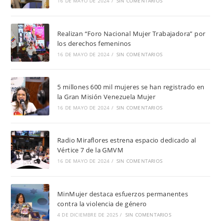
16 DE MAYO DE 2024
/
SIN COMENTARIOS
Realizan “Foro Nacional Mujer Trabajadora” por
los derechos femeninos
16 DE MAYO DE 2024
/
SIN COMENTARIOS
5 millones 600 mil mujeres se han registrado en
la Gran Misión Venezuela Mujer
16 DE MAYO DE 2024
/
SIN COMENTARIOS
Radio Miraflores estrena espacio dedicado al
Vértice 7 de la GMVM
16 DE MAYO DE 2024
/
SIN COMENTARIOS
MinMujer destaca esfuerzos permanentes
contra la violencia de género
4 DE DICIEMBRE DE 2025
/
SIN COMENTARIOS