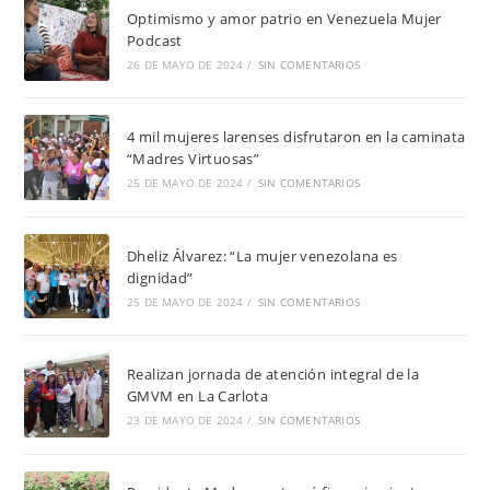
Optimismo y amor patrio en Venezuela Mujer
Podcast
26 DE MAYO DE 2024
/
SIN COMENTARIOS
4 mil mujeres larenses disfrutaron en la caminata
“Madres Virtuosas”
25 DE MAYO DE 2024
/
SIN COMENTARIOS
Dheliz Álvarez: “La mujer venezolana es
dignidad”
25 DE MAYO DE 2024
/
SIN COMENTARIOS
Realizan jornada de atención integral de la
GMVM en La Carlota
23 DE MAYO DE 2024
/
SIN COMENTARIOS