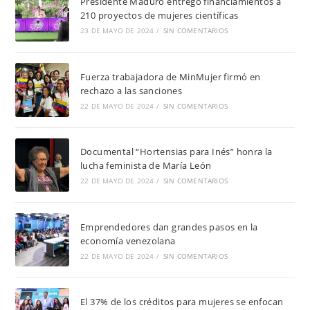
Presidente Maduro entregó financiamientos a
210 proyectos de mujeres científicas
23 DE MAYO DE 2024
/
SIN COMENTARIOS
Fuerza trabajadora de MinMujer firmó en
rechazo a las sanciones
22 DE MAYO DE 2024
/
SIN COMENTARIOS
Documental “Hortensias para Inés” honra la
lucha feminista de María León
22 DE MAYO DE 2024
/
SIN COMENTARIOS
Emprendedores dan grandes pasos en la
economía venezolana
22 DE MAYO DE 2024
/
SIN COMENTARIOS
El 37% de los créditos para mujeres se enfocan