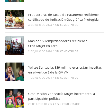
Productoras de cacao de Patanemo recibieron
certificado de Indicación Geográfica Protegida
4 DE JULIO DE 2024
/
SIN COMENTARIOS
Más de 150 emprendedoras recibieron
CrediMujer en Lara
2 DE JULIO DE 2024
/
SIN COMENTARIOS
Yelitze Santaella: 839 mil mujeres están inscritas
en el vértice 2 de la GMVM
1 DE JULIO DE 2024
/
SIN COMENTARIOS
Gran Misión Venezuela Mujer incrementa la
participación política
25 DE JUNIO DE 2024
/
SIN COMENTARIOS