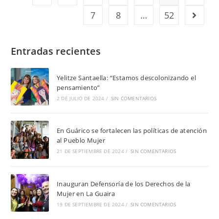
7
8
…
52
Entradas recientes
Yelitze Santaella: “Estamos descolonizando el
pensamiento”
2 DE JULIO DE 2024
/
SIN COMENTARIOS
En Guárico se fortalecen las políticas de atención
al Pueblo Mujer
21 DE SEPTIEMBRE DE 2024
/
SIN COMENTARIOS
Inauguran Defensoría de los Derechos de la
Mujer en La Guaira
19 DE SEPTIEMBRE DE 2024
/
SIN COMENTARIOS