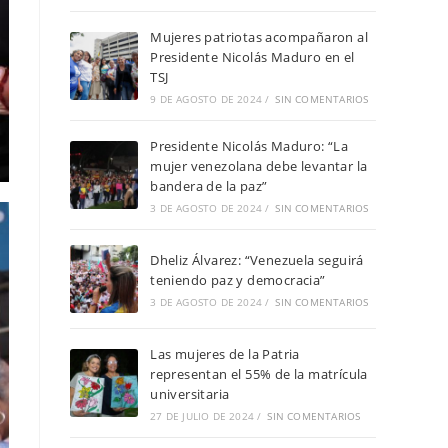
Mujeres patriotas acompañaron al
Presidente Nicolás Maduro en el
TSJ
9 DE AGOSTO DE 2024
/
SIN COMENTARIOS
Presidente Nicolás Maduro: “La
mujer venezolana debe levantar la
bandera de la paz”
3 DE AGOSTO DE 2024
/
SIN COMENTARIOS
Dheliz Álvarez: “Venezuela seguirá
teniendo paz y democracia”
3 DE AGOSTO DE 2024
/
SIN COMENTARIOS
Las mujeres de la Patria
representan el 55% de la matrícula
universitaria
27 DE JULIO DE 2024
/
SIN COMENTARIOS