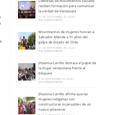
Lideresas de movimientos sociales
reciben formación para comunicar
la verdad de Venezuela
a
13 DE SEPTIEMBRE DE 2024
/
SIN COMENTARIOS
n
Movimientos de mujeres honran a
Salvador Allende a 51 años del
de
golpe de Estado en Chile
11 DE SEPTIEMBRE DE 2024
/
SIN COMENTARIOS
Jhoanna Carrillo destaca el papel de
la mujer venezolana frente al
bloqueo
9 DE SEPTIEMBRE DE 2024
/
SIN COMENTARIOS
Jhoanna Carrillo afirma que las
mujeres indígenas son
constructoras incansables de un
nuevo amanecer