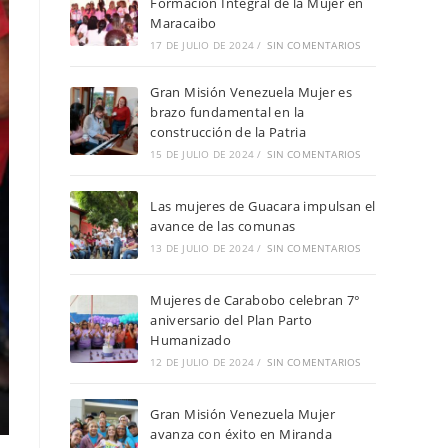
Formación Integral de la Mujer en
Maracaibo
17 DE JULIO DE 2024
/
SIN COMENTARIOS
Gran Misión Venezuela Mujer es
brazo fundamental en la
construcción de la Patria
15 DE JULIO DE 2024
/
SIN COMENTARIOS
Las mujeres de Guacara impulsan el
avance de las comunas
13 DE JULIO DE 2024
/
SIN COMENTARIOS
Mujeres de Carabobo celebran 7°
aniversario del Plan Parto
Humanizado
12 DE JULIO DE 2024
/
SIN COMENTARIOS
Gran Misión Venezuela Mujer
avanza con éxito en Miranda