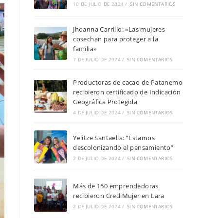
10 DE JULIO DE 2024
/
SIN COMENTARIOS
Jhoanna Carrillo: «Las mujeres
cosechan para proteger a la
familia»
7 DE JULIO DE 2024
/
SIN COMENTARIOS
Productoras de cacao de Patanemo
recibieron certificado de Indicación
Geográfica Protegida
4 DE JULIO DE 2024
/
SIN COMENTARIOS
Yelitze Santaella: “Estamos
descolonizando el pensamiento”
2 DE JULIO DE 2024
/
SIN COMENTARIOS
Más de 150 emprendedoras
recibieron CrediMujer en Lara
2 DE JULIO DE 2024
/
SIN COMENTARIOS