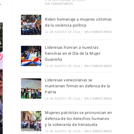
5 DE SEPTIEMBRE DE 2024
/
SIN COMENTARIOS
/
Riden homenaje a mujeres víctimas
de la violencia política
22 DE AGOSTO DE 2024
/
SIN COMENTARIOS
Lideresas honran a nuestras
heroínas en el Día de la Mujer
Guaireña
19 DE AGOSTO DE 2024
/
SIN COMENTARIOS
Lideresas venezolanas se
mantienen firmes en defensa de la
Patria
14 DE AGOSTO DE 2024
/
SIN COMENTARIOS
Mujeres patriotas se pronuncian en
defensa de los derechos humanos
y la soberanía de Venezuela
10 DE AGOSTO DE 2024
/
SIN COMENTARIOS