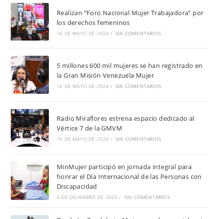
Realizan “Foro Nacional Mujer Trabajadora” por
los derechos femeninos
16 DE MAYO DE 2024
/
SIN COMENTARIOS
5 millones 600 mil mujeres se han registrado en
la Gran Misión Venezuela Mujer
16 DE MAYO DE 2024
/
SIN COMENTARIOS
Radio Miraflores estrena espacio dedicado al
Vértice 7 de la GMVM
16 DE MAYO DE 2024
/
SIN COMENTARIOS
MinMujer participó en jornada integral para
honrar el Día Internacional de las Personas con
Discapacidad
4 DE DICIEMBRE DE 2025
/
SIN COMENTARIOS