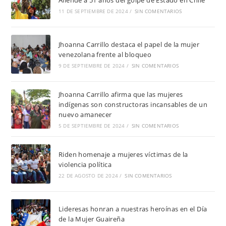
Allende a 51 años del golpe de Estado en Chile
11 DE SEPTIEMBRE DE 2024
/
SIN COMENTARIOS
Jhoanna Carrillo destaca el papel de la mujer
venezolana frente al bloqueo
9 DE SEPTIEMBRE DE 2024
/
SIN COMENTARIOS
Jhoanna Carrillo afirma que las mujeres
indígenas son constructoras incansables de un
nuevo amanecer
5 DE SEPTIEMBRE DE 2024
/
SIN COMENTARIOS
Riden homenaje a mujeres víctimas de la
violencia política
22 DE AGOSTO DE 2024
/
SIN COMENTARIOS
Lideresas honran a nuestras heroínas en el Día
de la Mujer Guaireña