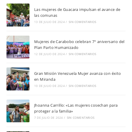
Las mujeres de Guacara impulsan el avance de
las comunas
13 DE JULIO DE 2024
/
SIN COMENTARIOS
Mujeres de Carabobo celebran 7° aniversario del
Plan Parto Humanizado
12 DE JULIO DE 2024
/
SIN COMENTARIOS
Gran Misión Venezuela Mujer avanza con éxito
en Miranda
10 DE JULIO DE 2024
/
SIN COMENTARIOS
Jhoanna Carrillo: «Las mujeres cosechan para
proteger a la familia»
7 DE JULIO DE 2024
/
SIN COMENTARIOS