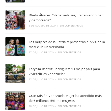
Dheliz Álvarez: “Venezuela seguirá teniendo paz
y democracia”
3 DE AGOSTO DE 2024
/
SIN COMENTARIOS
Las mujeres de la Patria representan el 55% de la
matrícula universitaria
27 DE JULIO DE 2024
/
SIN COMENTARIOS
Caryslia Beatriz Rodríguez: “El mejor país para
vivir feliz es Venezuela”
22 DE JULIO DE 2024
/
SIN COMENTARIOS
Gran Misión Venezuela Mujer ha atendido más
de 6 millones 591 mil mujeres
20 DE JULIO DE 2024
/
SIN COMENTARIOS