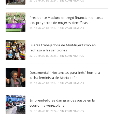
23 DE MAYO DE 2024
/
SIN COMENTARIOS
Presidente Maduro entregó financiamientos a
210 proyectos de mujeres científicas
23 DE MAYO DE 2024
/
SIN COMENTARIOS
Fuerza trabajadora de MinMujer firmó en
rechazo a las sanciones
22 DE MAYO DE 2024
/
SIN COMENTARIOS
Documental “Hortensias para Inés” honra la
lucha feminista de María León
22 DE MAYO DE 2024
/
SIN COMENTARIOS
Emprendedores dan grandes pasos en la
economía venezolana
22 DE MAYO DE 2024
/
SIN COMENTARIOS