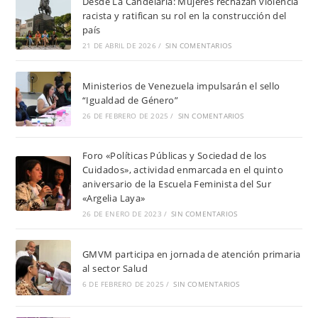
Desde La Candelaria: Mujeres rechazan violencia
racista y ratifican su rol en la construcción del
país
21 DE ABRIL DE 2026
/
SIN COMENTARIOS
Ministerios de Venezuela impulsarán el sello
“Igualdad de Género”
26 DE FEBRERO DE 2025
/
SIN COMENTARIOS
Foro «Políticas Públicas y Sociedad de los
Cuidados», actividad enmarcada en el quinto
aniversario de la Escuela Feminista del Sur
«Argelia Laya»
26 DE ENERO DE 2023
/
SIN COMENTARIOS
GMVM participa en jornada de atención primaria
al sector Salud
6 DE FEBRERO DE 2025
/
SIN COMENTARIOS