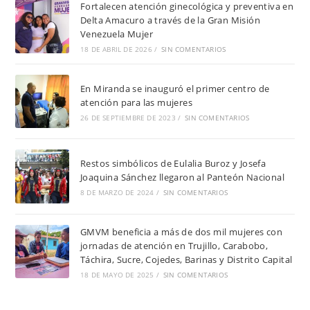
Fortalecen atención ginecológica y preventiva en
Delta Amacuro a través de la Gran Misión
Venezuela Mujer
18 DE ABRIL DE 2026
/
SIN COMENTARIOS
En Miranda se inauguró el primer centro de
atención para las mujeres
26 DE SEPTIEMBRE DE 2023
/
SIN COMENTARIOS
Restos simbólicos de Eulalia Buroz y Josefa
Joaquina Sánchez llegaron al Panteón Nacional
8 DE MARZO DE 2024
/
SIN COMENTARIOS
GMVM beneficia a más de dos mil mujeres con
jornadas de atención en Trujillo, Carabobo,
Táchira, Sucre, Cojedes, Barinas y Distrito Capital
18 DE MAYO DE 2025
/
SIN COMENTARIOS