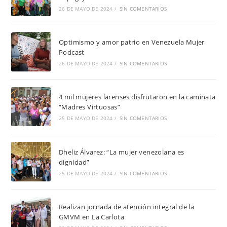
26 DE MAYO DE 2024
/
SIN COMENTARIOS
Optimismo y amor patrio en Venezuela Mujer
Podcast
26 DE MAYO DE 2024
/
SIN COMENTARIOS
4 mil mujeres larenses disfrutaron en la caminata
“Madres Virtuosas”
25 DE MAYO DE 2024
/
SIN COMENTARIOS
Dheliz Álvarez: “La mujer venezolana es
dignidad”
25 DE MAYO DE 2024
/
SIN COMENTARIOS
Realizan jornada de atención integral de la
GMVM en La Carlota