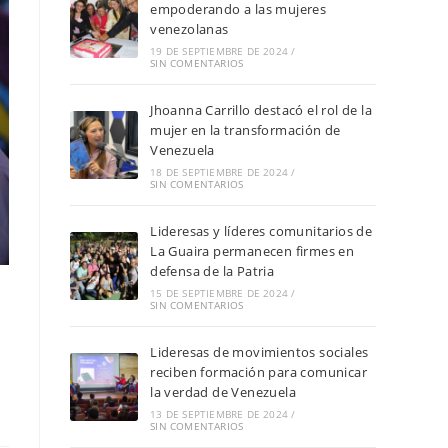
empoderando a las mujeres
venezolanas
19 DE SEPTIEMBRE DE 2024
/
SIN COMENTARIOS
Jhoanna Carrillo destacó el rol de la
mujer en la transformación de
Venezuela
18 DE SEPTIEMBRE DE 2024
/
SIN COMENTARIOS
Lideresas y líderes comunitarios de
La Guaira permanecen firmes en
defensa de la Patria
15 DE SEPTIEMBRE DE 2024
/
SIN COMENTARIOS
Lideresas de movimientos sociales
reciben formación para comunicar
la verdad de Venezuela
13 DE SEPTIEMBRE DE 2024
/
SIN COMENTARIOS