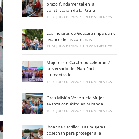
brazo fundamental en la
construcción de la Patria
15 DE JULIO DE 2024
/
SIN COMENTARIOS
Las mujeres de Guacara impulsan el
avance de las comunas
13 DE JULIO DE 2024
/
SIN COMENTARIOS
Mujeres de Carabobo celebran 7°
aniversario del Plan Parto
Humanizado
12 DE JULIO DE 2024
/
SIN COMENTARIOS
Gran Misión Venezuela Mujer
avanza con éxito en Miranda
10 DE JULIO DE 2024
/
SIN COMENTARIOS
Jhoanna Carrillo: «Las mujeres
cosechan para proteger a la