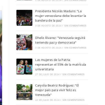
9 DE AGOSTO DE 2024
/
SIN COMENTARIOS
Presidente Nicolás Maduro: “La
mujer venezolana debe levantar la
bandera de la paz”
3 DE AGOSTO DE 2024
/
SIN COMENTARIOS
Dheliz Álvarez: “Venezuela seguirá
teniendo paz y democracia”
3 DE AGOSTO DE 2024
/
SIN COMENTARIOS
Las mujeres de la Patria
representan el 55% de la matrícula
universitaria
27 DE JULIO DE 2024
/
SIN COMENTARIOS
Caryslia Beatriz Rodríguez: “El
mejor país para vivir feliz es
Venezuela”
22 DE JULIO DE 2024
/
SIN COMENTARIOS