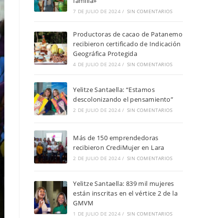
familia»
7 DE JULIO DE 2024
/
SIN COMENTARIOS
Productoras de cacao de Patanemo
recibieron certificado de Indicación
Geográfica Protegida
4 DE JULIO DE 2024
/
SIN COMENTARIOS
Yelitze Santaella: “Estamos
descolonizando el pensamiento”
2 DE JULIO DE 2024
/
SIN COMENTARIOS
Más de 150 emprendedoras
recibieron CrediMujer en Lara
2 DE JULIO DE 2024
/
SIN COMENTARIOS
Yelitze Santaella: 839 mil mujeres
están inscritas en el vértice 2 de la
GMVM
1 DE JULIO DE 2024
/
SIN COMENTARIOS