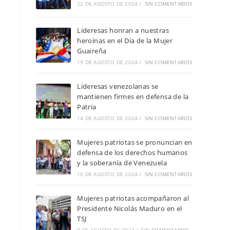
22 DE AGOSTO DE 2024
/
SIN COMENTARIOS
Lideresas honran a nuestras
heroínas en el Día de la Mujer
Guaireña
19 DE AGOSTO DE 2024
/
SIN COMENTARIOS
Lideresas venezolanas se
mantienen firmes en defensa de la
Patria
14 DE AGOSTO DE 2024
/
SIN COMENTARIOS
Mujeres patriotas se pronuncian en
defensa de los derechos humanos
y la soberanía de Venezuela
10 DE AGOSTO DE 2024
/
SIN COMENTARIOS
s
Mujeres patriotas acompañaron al
Presidente Nicolás Maduro en el
l
TSJ