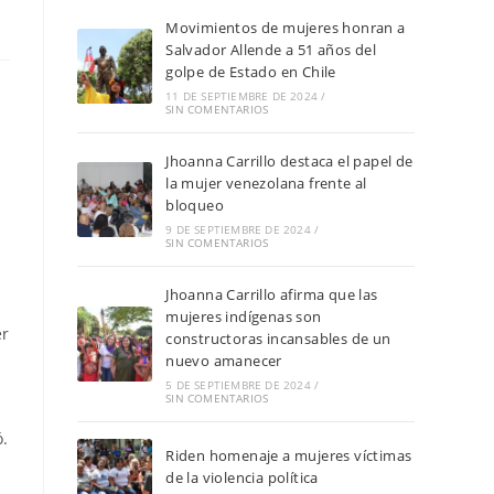
Movimientos de mujeres honran a
Salvador Allende a 51 años del
golpe de Estado en Chile
11 DE SEPTIEMBRE DE 2024
/
SIN COMENTARIOS
Jhoanna Carrillo destaca el papel de
la mujer venezolana frente al
bloqueo
9 DE SEPTIEMBRE DE 2024
/
SIN COMENTARIOS
Jhoanna Carrillo afirma que las
mujeres indígenas son
er
constructoras incansables de un
nuevo amanecer
5 DE SEPTIEMBRE DE 2024
/
SIN COMENTARIOS
ó.
Riden homenaje a mujeres víctimas
de la violencia política