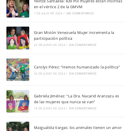
Yelitze Santaella: 839 mil mujeres están inscritas
en el vértice 2 de la GMVM
1 DE JULIO DE 2024
/
SIN COMENTARIOS
Gran Misión Venezuela Mujer incrementa la
participación política
25 DE JUNIO DE 2024
/
SIN COMENTARIOS
Carolys Pérez: “Hemos humanizado la política”
24 DE JUNIO DE 2024
/
SIN COMENTARIOS
Gabriela Jiménez: “La Dra. Nacarid Aranzazu es
de las mujeres que nunca se van”
18 DE JUNIO DE 2024
/
SIN COMENTARIOS
Maigualida Vargas: los animales tienen un amor