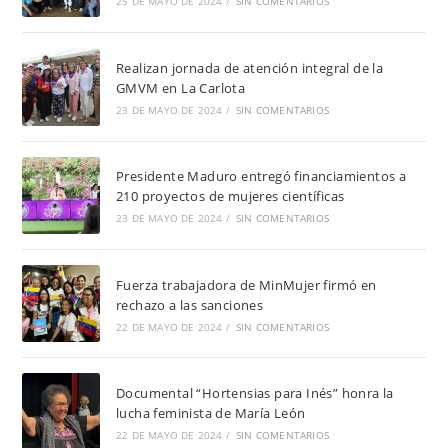
25 DE MAYO DE 2024
/
SIN COMENTARIOS
Realizan jornada de atención integral de la
GMVM en La Carlota
23 DE MAYO DE 2024
/
SIN COMENTARIOS
Presidente Maduro entregó financiamientos a
210 proyectos de mujeres científicas
23 DE MAYO DE 2024
/
SIN COMENTARIOS
Fuerza trabajadora de MinMujer firmó en
rechazo a las sanciones
22 DE MAYO DE 2024
/
SIN COMENTARIOS
Documental “Hortensias para Inés” honra la
lucha feminista de María León
22 DE MAYO DE 2024
/
SIN COMENTARIOS