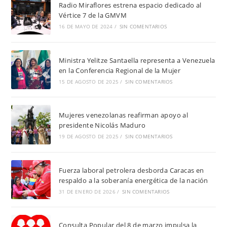
Radio Miraflores estrena espacio dedicado al
Vértice 7 de la GMVM
16 DE MAYO DE 2024
/
SIN COMENTARIOS
Ministra Yelitze Santaella representa a Venezuela
en la Conferencia Regional de la Mujer
15 DE AGOSTO DE 2025
/
SIN COMENTARIOS
Mujeres venezolanas reafirman apoyo al
presidente Nicolás Maduro
19 DE AGOSTO DE 2025
/
SIN COMENTARIOS
Fuerza laboral petrolera desborda Caracas en
respaldo a la soberanía energética de la nación
31 DE ENERO DE 2026
/
SIN COMENTARIOS
Consulta Popular del 8 de marzo impulsa la