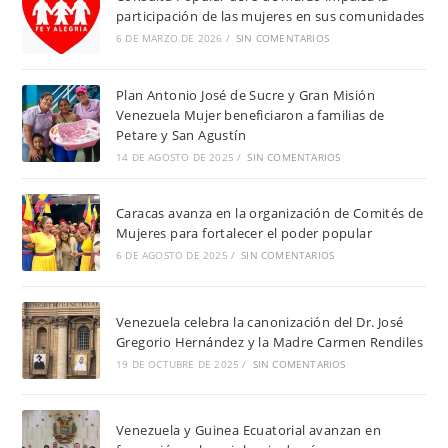
participación de las mujeres en sus comunidades
6 DE MARZO DE 2026
/
SIN COMENTARIOS
Plan Antonio José de Sucre y Gran Misión
Venezuela Mujer beneficiaron a familias de
Petare y San Agustín
14 DE AGOSTO DE 2025
/
SIN COMENTARIOS
Caracas avanza en la organización de Comités de
Mujeres para fortalecer el poder popular
6 DE AGOSTO DE 2025
/
SIN COMENTARIOS
Venezuela celebra la canonización del Dr. José
Gregorio Hernández y la Madre Carmen Rendiles
19 DE OCTUBRE DE 2025
/
SIN COMENTARIOS
Venezuela y Guinea Ecuatorial avanzan en