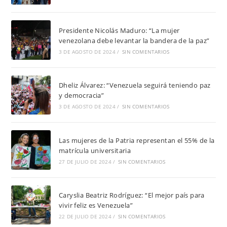
Presidente Nicolás Maduro: “La mujer
venezolana debe levantar la bandera de la paz”
3 DE AGOSTO DE 2024
/
SIN COMENTARIOS
Dheliz Álvarez: “Venezuela seguirá teniendo paz
y democracia”
3 DE AGOSTO DE 2024
/
SIN COMENTARIOS
Las mujeres de la Patria representan el 55% de la
matrícula universitaria
27 DE JULIO DE 2024
/
SIN COMENTARIOS
Caryslia Beatriz Rodríguez: “El mejor país para
vivir feliz es Venezuela”
22 DE JULIO DE 2024
/
SIN COMENTARIOS