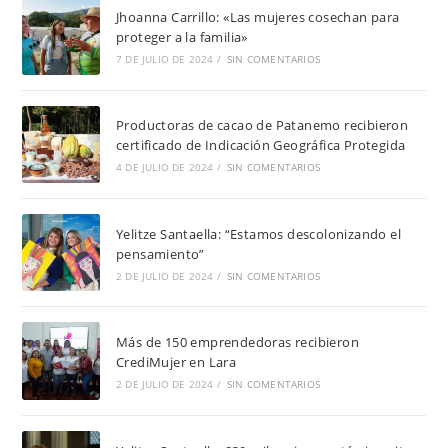
Jhoanna Carrillo: «Las mujeres cosechan para
proteger a la familia»
7 DE JULIO DE 2024
/
SIN COMENTARIOS
Productoras de cacao de Patanemo recibieron
certificado de Indicación Geográfica Protegida
4 DE JULIO DE 2024
/
SIN COMENTARIOS
Yelitze Santaella: “Estamos descolonizando el
pensamiento”
2 DE JULIO DE 2024
/
SIN COMENTARIOS
Más de 150 emprendedoras recibieron
CrediMujer en Lara
2 DE JULIO DE 2024
/
SIN COMENTARIOS