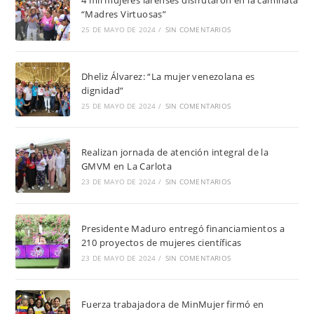
4 mil mujeres larenses disfrutaron en la caminata
“Madres Virtuosas”
25 DE MAYO DE 2024
/
SIN COMENTARIOS
Dheliz Álvarez: “La mujer venezolana es
dignidad”
25 DE MAYO DE 2024
/
SIN COMENTARIOS
Realizan jornada de atención integral de la
GMVM en La Carlota
23 DE MAYO DE 2024
/
SIN COMENTARIOS
Presidente Maduro entregó financiamientos a
210 proyectos de mujeres científicas
23 DE MAYO DE 2024
/
SIN COMENTARIOS
Fuerza trabajadora de MinMujer firmó en