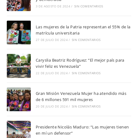
3 DE AGOSTO DE 2024
/
SIN COMENTARIOS
Las mujeres de la Patria representan el 55% de la
matrícula universitaria
27 DE JULIO DE 2024
/
SIN COMENTARIOS
Caryslia Beatriz Rodríguez: “El mejor país para
vivir feliz es Venezuela”
22 DE JULIO DE 2024
/
SIN COMENTARIOS
Gran Misión Venezuela Mujer ha atendido más
de 6 millones 591 mil mujeres
20 DE JULIO DE 2024
/
SIN COMENTARIOS
Presidente Nicolás Maduro: “Las mujeres tienen
en mí un defensor”