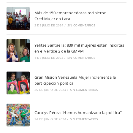
Más de 150 emprendedoras recibieron
CrediMujer en Lara
2 DE JULIO DE 2024
/
SIN COMENTARIOS
Yelitze Santaella: 839 mil mujeres están inscritas
en el vértice 2 de la GMVM
1 DE JULIO DE 2024
/
SIN COMENTARIOS
Gran Misión Venezuela Mujer incrementa la
participación política
25 DE JUNIO DE 2024
/
SIN COMENTARIOS
Carolys Pérez: “Hemos humanizado la política”
24 DE JUNIO DE 2024
/
SIN COMENTARIOS