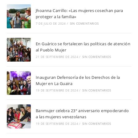
Jhoanna Carrillo: «Las mujeres cosechan para
proteger a la familia»
7 DE JULIO DE 2024
/
SIN COMENTARIOS
En Guárico se fortalecen las políticas de atención
al Pueblo Mujer
21 DE SEPTIEMBRE DE 2024
/
SIN COMENTARIOS
Inauguran Defensoría de los Derechos de la
Mujer en La Guaira
19 DE SEPTIEMBRE DE 2024
/
SIN COMENTARIOS
Banmujer celebra 23° aniversario empoderando
a las mujeres venezolanas
19 DE SEPTIEMBRE DE 2024
/
SIN COMENTARIOS