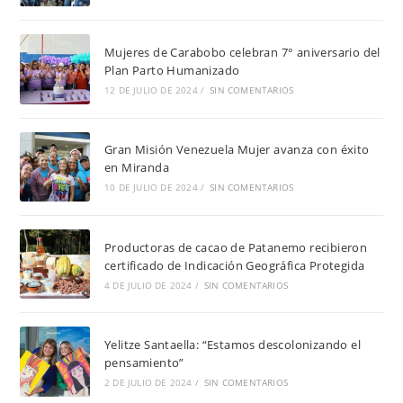
Mujeres de Carabobo celebran 7° aniversario del
Plan Parto Humanizado
12 DE JULIO DE 2024
/
SIN COMENTARIOS
Gran Misión Venezuela Mujer avanza con éxito
en Miranda
10 DE JULIO DE 2024
/
SIN COMENTARIOS
Productoras de cacao de Patanemo recibieron
certificado de Indicación Geográfica Protegida
4 DE JULIO DE 2024
/
SIN COMENTARIOS
Yelitze Santaella: “Estamos descolonizando el
pensamiento”
2 DE JULIO DE 2024
/
SIN COMENTARIOS