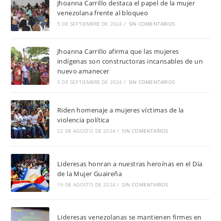
Jhoanna Carrillo destaca el papel de la mujer
venezolana frente al bloqueo
9 DE SEPTIEMBRE DE 2024
/
SIN COMENTARIOS
Jhoanna Carrillo afirma que las mujeres
indígenas son constructoras incansables de un
nuevo amanecer
5 DE SEPTIEMBRE DE 2024
/
SIN COMENTARIOS
Riden homenaje a mujeres víctimas de la
violencia política
22 DE AGOSTO DE 2024
/
SIN COMENTARIOS
Lideresas honran a nuestras heroínas en el Día
de la Mujer Guaireña
19 DE AGOSTO DE 2024
/
SIN COMENTARIOS
Lideresas venezolanas se mantienen firmes en