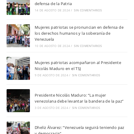
defensa de la Patria
14 DE AGOSTO DE 2024
/
SIN COMENTARIOS
Mujeres patriotas se pronuncian en defensa de
los derechos humanos y la soberanía de
Venezuela
10 DE AGOSTO DE 2024
/
SIN COMENTARIOS
Mujeres patriotas acompañaron al Presidente
Nicolás Maduro en el TSJ
9 DE AGOSTO DE 2024
/
SIN COMENTARIOS
Presidente Nicolás Maduro: “La mujer
venezolana debe levantar la bandera de la paz”
3 DE AGOSTO DE 2024
/
SIN COMENTARIOS
Dheliz Álvarez: “Venezuela seguirá teniendo paz
y democracia”