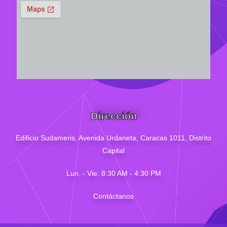
Dirección
Edificio Sudameris,
Avenida Urdaneta, Caracas 1011, Distrito
Capital
Lun. - Vie. 8:30 AM - 4
:30
PM
Contáctanos