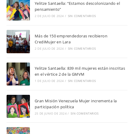
Yelitze Santaella: “Estamos descolonizando el
pensamiento”
2 DE JULIO DE 2024
/
SIN COMENTARIOS
Más de 150 emprendedoras recibieron
CrediMujer en Lara
2 DE JULIO DE 2024
/
SIN COMENTARIOS
Yelitze Santaella: 839 mil mujeres están inscritas
en el vértice 2 de la GMVM
1 DE JULIO DE 2024
/
SIN COMENTARIOS
Gran Misión Venezuela Mujer incrementa la
participación política
25 DE JUNIO DE 2024
/
SIN COMENTARIOS