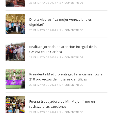
26 DE MAYO DE 2024
/
SIN COMENTARIOS
Dheliz Álvarez: “La mujer venezolana es
dignidad”
25 DE MAYO DE 2024
/
SIN COMENTARIOS
Realizan jornada de atención integral de la
GMVM en La Carlota
23 DE MAYO DE 2024
/
SIN COMENTARIOS
Presidente Maduro entregó financiamientos a
210 proyectos de mujeres científicas
23 DE MAYO DE 2024
/
SIN COMENTARIOS
Fuerza trabajadora de MinMujer firmó en
rechazo a las sanciones
22 DE MAYO DE 2024
/
SIN COMENTARIOS