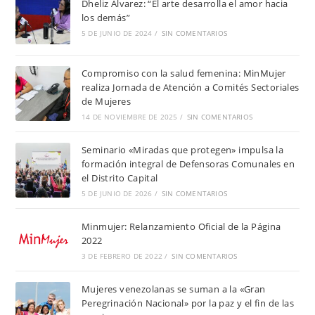
Dheliz Álvarez: “El arte desarrolla el amor hacia
los demás”
5 DE JUNIO DE 2024
/
SIN COMENTARIOS
Compromiso con la salud femenina: MinMujer
realiza Jornada de Atención a Comités Sectoriales
de Mujeres
14 DE NOVIEMBRE DE 2025
/
SIN COMENTARIOS
Seminario «Miradas que protegen» impulsa la
formación integral de Defensoras Comunales en
el Distrito Capital
5 DE JUNIO DE 2026
/
SIN COMENTARIOS
Minmujer: Relanzamiento Oficial de la Página
2022
3 DE FEBRERO DE 2022
/
SIN COMENTARIOS
Mujeres venezolanas se suman a la «Gran
Peregrinación Nacional» por la paz y el fin de las