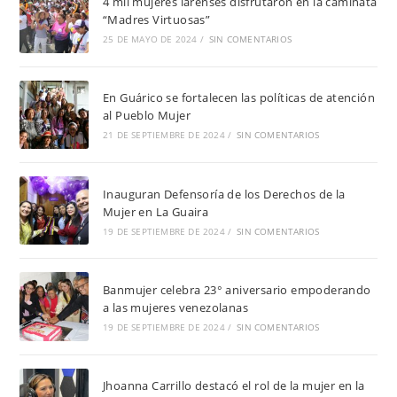
4 mil mujeres larenses disfrutaron en la caminata
“Madres Virtuosas”
25 DE MAYO DE 2024
/
SIN COMENTARIOS
En Guárico se fortalecen las políticas de atención
al Pueblo Mujer
21 DE SEPTIEMBRE DE 2024
/
SIN COMENTARIOS
Inauguran Defensoría de los Derechos de la
Mujer en La Guaira
19 DE SEPTIEMBRE DE 2024
/
SIN COMENTARIOS
Banmujer celebra 23° aniversario empoderando
a las mujeres venezolanas
19 DE SEPTIEMBRE DE 2024
/
SIN COMENTARIOS
Jhoanna Carrillo destacó el rol de la mujer en la