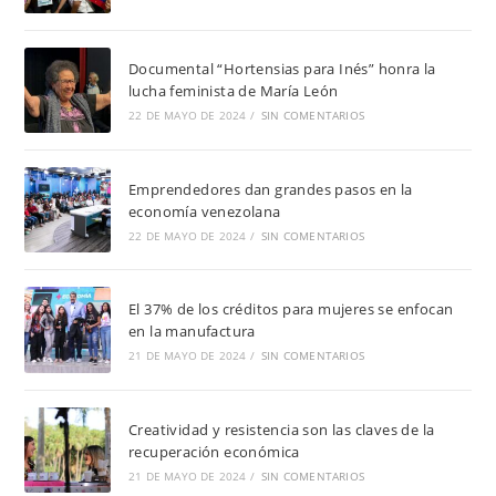
Documental “Hortensias para Inés” honra la
lucha feminista de María León
22 DE MAYO DE 2024
/
SIN COMENTARIOS
Emprendedores dan grandes pasos en la
economía venezolana
22 DE MAYO DE 2024
/
SIN COMENTARIOS
El 37% de los créditos para mujeres se enfocan
en la manufactura
21 DE MAYO DE 2024
/
SIN COMENTARIOS
Creatividad y resistencia son las claves de la
recuperación económica
21 DE MAYO DE 2024
/
SIN COMENTARIOS