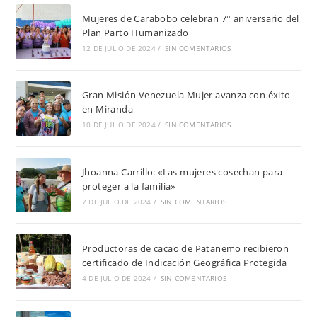
Mujeres de Carabobo celebran 7° aniversario del
Plan Parto Humanizado
12 DE JULIO DE 2024
/
SIN COMENTARIOS
Gran Misión Venezuela Mujer avanza con éxito
en Miranda
10 DE JULIO DE 2024
/
SIN COMENTARIOS
Jhoanna Carrillo: «Las mujeres cosechan para
proteger a la familia»
7 DE JULIO DE 2024
/
SIN COMENTARIOS
Productoras de cacao de Patanemo recibieron
certificado de Indicación Geográfica Protegida
4 DE JULIO DE 2024
/
SIN COMENTARIOS