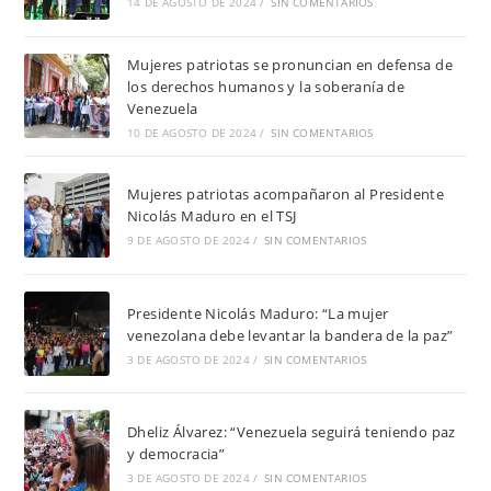
14 DE AGOSTO DE 2024
/
SIN COMENTARIOS
Mujeres patriotas se pronuncian en defensa de
los derechos humanos y la soberanía de
Venezuela
10 DE AGOSTO DE 2024
/
SIN COMENTARIOS
Mujeres patriotas acompañaron al Presidente
Nicolás Maduro en el TSJ
9 DE AGOSTO DE 2024
/
SIN COMENTARIOS
Presidente Nicolás Maduro: “La mujer
venezolana debe levantar la bandera de la paz”
3 DE AGOSTO DE 2024
/
SIN COMENTARIOS
Dheliz Álvarez: “Venezuela seguirá teniendo paz
y democracia”
3 DE AGOSTO DE 2024
/
SIN COMENTARIOS