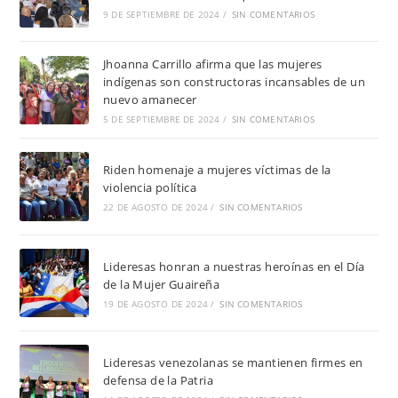
9 DE SEPTIEMBRE DE 2024
/
SIN COMENTARIOS
Jhoanna Carrillo afirma que las mujeres
indígenas son constructoras incansables de un
nuevo amanecer
5 DE SEPTIEMBRE DE 2024
/
SIN COMENTARIOS
Riden homenaje a mujeres víctimas de la
violencia política
22 DE AGOSTO DE 2024
/
SIN COMENTARIOS
Lideresas honran a nuestras heroínas en el Día
de la Mujer Guaireña
19 DE AGOSTO DE 2024
/
SIN COMENTARIOS
Lideresas venezolanas se mantienen firmes en
defensa de la Patria