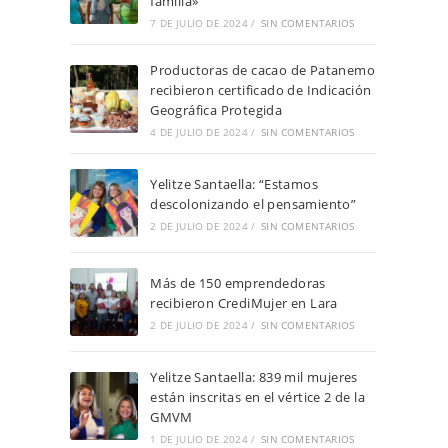
familia»
7 DE JULIO DE 2024
/
SIN COMENTARIOS
Productoras de cacao de Patanemo
recibieron certificado de Indicación
Geográfica Protegida
4 DE JULIO DE 2024
/
SIN COMENTARIOS
Yelitze Santaella: “Estamos
descolonizando el pensamiento”
2 DE JULIO DE 2024
/
SIN COMENTARIOS
Más de 150 emprendedoras
recibieron CrediMujer en Lara
2 DE JULIO DE 2024
/
SIN COMENTARIOS
Yelitze Santaella: 839 mil mujeres
están inscritas en el vértice 2 de la
GMVM
1 DE JULIO DE 2024
/
SIN COMENTARIOS