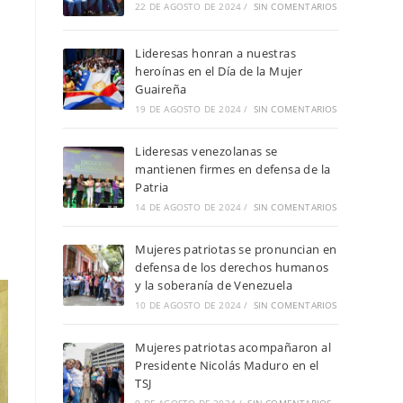
22 DE AGOSTO DE 2024
/
SIN COMENTARIOS
Lideresas honran a nuestras
heroínas en el Día de la Mujer
Guaireña
19 DE AGOSTO DE 2024
/
SIN COMENTARIOS
Lideresas venezolanas se
mantienen firmes en defensa de la
Patria
14 DE AGOSTO DE 2024
/
SIN COMENTARIOS
Mujeres patriotas se pronuncian en
defensa de los derechos humanos
y la soberanía de Venezuela
10 DE AGOSTO DE 2024
/
SIN COMENTARIOS
Mujeres patriotas acompañaron al
Presidente Nicolás Maduro en el
TSJ