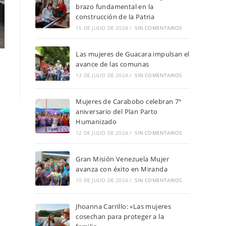
brazo fundamental en la
construcción de la Patria
15 DE JULIO DE 2024
/
SIN COMENTARIOS
Las mujeres de Guacara impulsan el
avance de las comunas
13 DE JULIO DE 2024
/
SIN COMENTARIOS
Mujeres de Carabobo celebran 7°
aniversario del Plan Parto
Humanizado
12 DE JULIO DE 2024
/
SIN COMENTARIOS
Gran Misión Venezuela Mujer
avanza con éxito en Miranda
10 DE JULIO DE 2024
/
SIN COMENTARIOS
Jhoanna Carrillo: «Las mujeres
cosechan para proteger a la