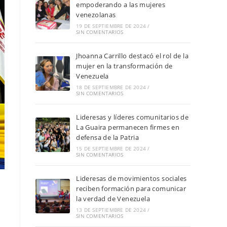
empoderando a las mujeres
venezolanas
19 DE SEPTIEMBRE DE 2024
/
SIN COMENTARIOS
Jhoanna Carrillo destacó el rol de la
mujer en la transformación de
Venezuela
18 DE SEPTIEMBRE DE 2024
/
SIN COMENTARIOS
Lideresas y líderes comunitarios de
La Guaira permanecen firmes en
defensa de la Patria
15 DE SEPTIEMBRE DE 2024
/
SIN COMENTARIOS
Lideresas de movimientos sociales
reciben formación para comunicar
la verdad de Venezuela
13 DE SEPTIEMBRE DE 2024
/
SIN COMENTARIOS