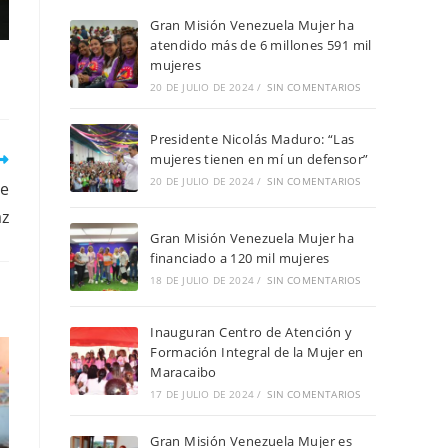
Gran Misión Venezuela Mujer ha
atendido más de 6 millones 591 mil
mujeres
20 DE JULIO DE 2024
/
SIN COMENTARIOS
Presidente Nicolás Maduro: “Las
mujeres tienen en mí un defensor”
20 DE JULIO DE 2024
/
SIN COMENTARIOS
de
az
Gran Misión Venezuela Mujer ha
financiado a 120 mil mujeres
18 DE JULIO DE 2024
/
SIN COMENTARIOS
Inauguran Centro de Atención y
Formación Integral de la Mujer en
Maracaibo
17 DE JULIO DE 2024
/
SIN COMENTARIOS
Gran Misión Venezuela Mujer es