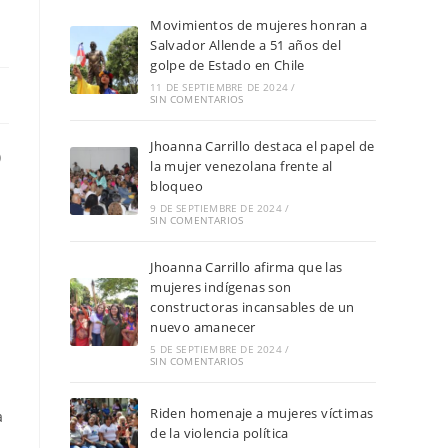
Movimientos de mujeres honran a
Salvador Allende a 51 años del
golpe de Estado en Chile
11 DE SEPTIEMBRE DE 2024
/
SIN COMENTARIOS
Jhoanna Carrillo destaca el papel de
)
la mujer venezolana frente al
bloqueo
9 DE SEPTIEMBRE DE 2024
/
SIN COMENTARIOS
Jhoanna Carrillo afirma que las
mujeres indígenas son
constructoras incansables de un
nuevo amanecer
5 DE SEPTIEMBRE DE 2024
/
SIN COMENTARIOS
Riden homenaje a mujeres víctimas
a
de la violencia política