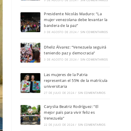
9 DE AGOSTO DE 2024
/
SIN COMENTARIOS
Presidente Nicolás Maduro: “La
mujer venezolana debe levantar la
bandera de la paz”
3 DE AGOSTO DE 2024
/
SIN COMENTARIOS
Dheliz Álvarez: “Venezuela seguirá
teniendo paz y democracia”
3 DE AGOSTO DE 2024
/
SIN COMENTARIOS
Las mujeres de la Patria
representan el 55% de la matrícula
universitaria
27 DE JULIO DE 2024
/
SIN COMENTARIOS
Caryslia Beatriz Rodríguez: “El
mejor país para vivir feliz es
Venezuela”
22 DE JULIO DE 2024
/
SIN COMENTARIOS