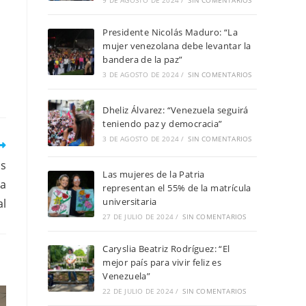
9 DE AGOSTO DE 2024
/
SIN COMENTARIOS
Presidente Nicolás Maduro: “La
mujer venezolana debe levantar la
bandera de la paz”
3 DE AGOSTO DE 2024
/
SIN COMENTARIOS
Dheliz Álvarez: “Venezuela seguirá
teniendo paz y democracia”
3 DE AGOSTO DE 2024
/
SIN COMENTARIOS
as
Las mujeres de la Patria
ta
representan el 55% de la matrícula
universitaria
al
27 DE JULIO DE 2024
/
SIN COMENTARIOS
Caryslia Beatriz Rodríguez: “El
mejor país para vivir feliz es
Venezuela”
22 DE JULIO DE 2024
/
SIN COMENTARIOS