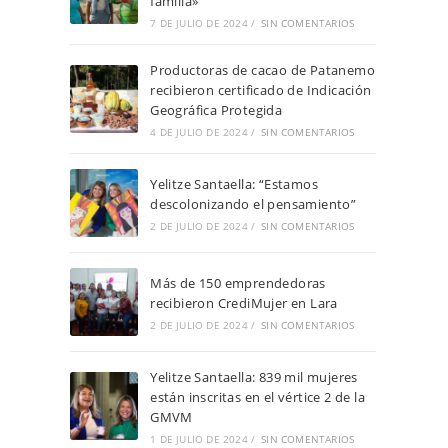
familia»
7 DE JULIO DE 2024
/
SIN COMENTARIOS
Productoras de cacao de Patanemo
recibieron certificado de Indicación
Geográfica Protegida
4 DE JULIO DE 2024
/
SIN COMENTARIOS
Yelitze Santaella: “Estamos
descolonizando el pensamiento”
2 DE JULIO DE 2024
/
SIN COMENTARIOS
Más de 150 emprendedoras
recibieron CrediMujer en Lara
2 DE JULIO DE 2024
/
SIN COMENTARIOS
Yelitze Santaella: 839 mil mujeres
están inscritas en el vértice 2 de la
GMVM
1 DE JULIO DE 2024
/
SIN COMENTARIOS