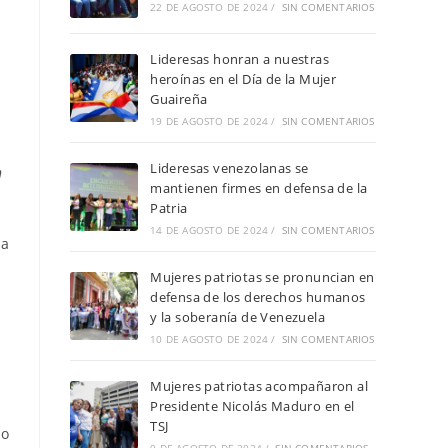
22 DE AGOSTO DE 2024
/
SIN COMENTARIOS
Lideresas honran a nuestras
heroínas en el Día de la Mujer
Guaireña
19 DE AGOSTO DE 2024
/
SIN COMENTARIOS
Lideresas venezolanas se
n
mantienen firmes en defensa de la
Patria
14 DE AGOSTO DE 2024
/
SIN COMENTARIOS
la
Mujeres patriotas se pronuncian en
defensa de los derechos humanos
y la soberanía de Venezuela
10 DE AGOSTO DE 2024
/
SIN COMENTARIOS
Mujeres patriotas acompañaron al
Presidente Nicolás Maduro en el
TSJ
lo