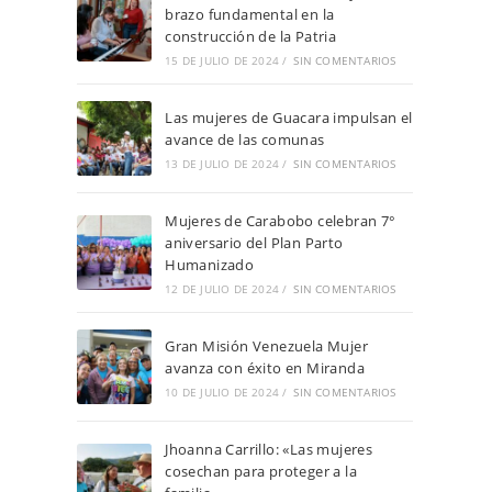
brazo fundamental en la
construcción de la Patria
15 DE JULIO DE 2024
/
SIN COMENTARIOS
Las mujeres de Guacara impulsan el
avance de las comunas
13 DE JULIO DE 2024
/
SIN COMENTARIOS
Mujeres de Carabobo celebran 7°
aniversario del Plan Parto
Humanizado
12 DE JULIO DE 2024
/
SIN COMENTARIOS
Gran Misión Venezuela Mujer
avanza con éxito en Miranda
10 DE JULIO DE 2024
/
SIN COMENTARIOS
Jhoanna Carrillo: «Las mujeres
cosechan para proteger a la