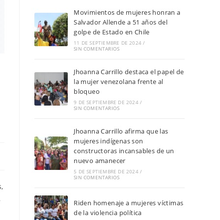
Movimientos de mujeres honran a
Salvador Allende a 51 años del
golpe de Estado en Chile
11 DE SEPTIEMBRE DE 2024
/
SIN COMENTARIOS
Jhoanna Carrillo destaca el papel de
la mujer venezolana frente al
bloqueo
9 DE SEPTIEMBRE DE 2024
/
SIN COMENTARIOS
Jhoanna Carrillo afirma que las
mujeres indígenas son
constructoras incansables de un
nuevo amanecer
5 DE SEPTIEMBRE DE 2024
/
SIN COMENTARIOS
,
,
Riden homenaje a mujeres víctimas
de la violencia política