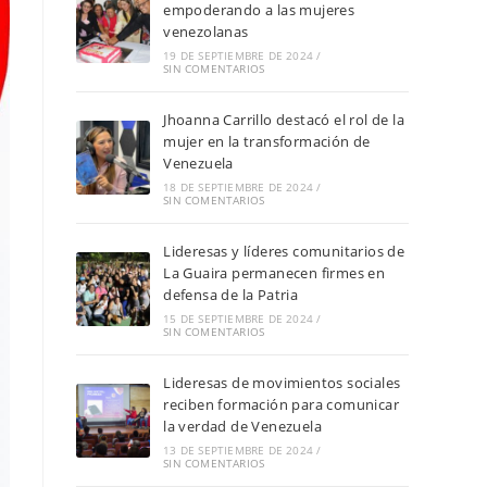
empoderando a las mujeres
venezolanas
19 DE SEPTIEMBRE DE 2024
/
SIN COMENTARIOS
Jhoanna Carrillo destacó el rol de la
mujer en la transformación de
Venezuela
18 DE SEPTIEMBRE DE 2024
/
SIN COMENTARIOS
Lideresas y líderes comunitarios de
La Guaira permanecen firmes en
defensa de la Patria
15 DE SEPTIEMBRE DE 2024
/
SIN COMENTARIOS
Lideresas de movimientos sociales
reciben formación para comunicar
la verdad de Venezuela
13 DE SEPTIEMBRE DE 2024
/
SIN COMENTARIOS