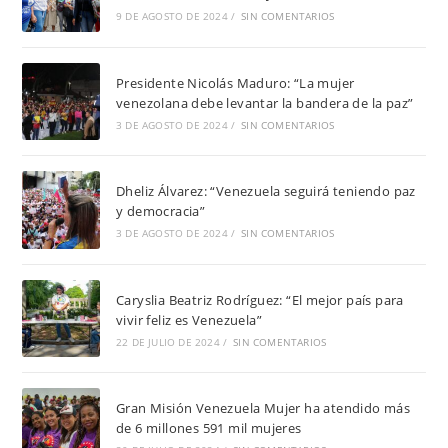
9 DE AGOSTO DE 2024
/
SIN COMENTARIOS
Presidente Nicolás Maduro: “La mujer
venezolana debe levantar la bandera de la paz”
3 DE AGOSTO DE 2024
/
SIN COMENTARIOS
Dheliz Álvarez: “Venezuela seguirá teniendo paz
y democracia”
3 DE AGOSTO DE 2024
/
SIN COMENTARIOS
Caryslia Beatriz Rodríguez: “El mejor país para
vivir feliz es Venezuela”
22 DE JULIO DE 2024
/
SIN COMENTARIOS
Gran Misión Venezuela Mujer ha atendido más
de 6 millones 591 mil mujeres