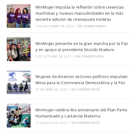
MinMujer impulsa la reflexión sobre creencias
machistas y nuevas masculinidades en la más
reciente edición de «Venezuela Violeta»
9 DE DICIEMBRE DE 2025
/
SIN COMENTARIOS
MinMujer presente en la gran marcha por la Paz
y en apoyo al presidente Nicolás Maduro
6 DE OCTUBRE DE 2025
/
SIN COMENTARIOS
Mujeres de diversos sectores políticos impulsan
Mesa para la Convivencia Democrática y la Paz
14 DE ABRIL DE 2026
/
SIN COMENTARIOS
Minmujer celebra 6to aniversario del Plan Parto
Humanizado y Lactancia Materna
11 DE JULIO DE 2023
/
SIN COMENTARIOS