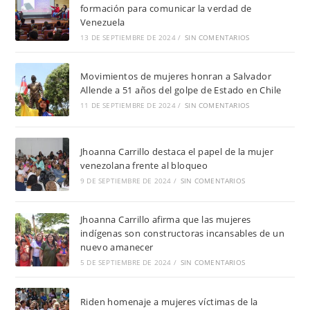
formación para comunicar la verdad de
Venezuela
13 DE SEPTIEMBRE DE 2024
/
SIN COMENTARIOS
Movimientos de mujeres honran a Salvador
Allende a 51 años del golpe de Estado en Chile
11 DE SEPTIEMBRE DE 2024
/
SIN COMENTARIOS
Jhoanna Carrillo destaca el papel de la mujer
venezolana frente al bloqueo
9 DE SEPTIEMBRE DE 2024
/
SIN COMENTARIOS
Jhoanna Carrillo afirma que las mujeres
indígenas son constructoras incansables de un
nuevo amanecer
5 DE SEPTIEMBRE DE 2024
/
SIN COMENTARIOS
Riden homenaje a mujeres víctimas de la