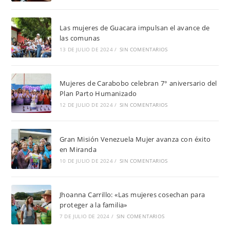
Las mujeres de Guacara impulsan el avance de
las comunas
13 DE JULIO DE 2024
/
SIN COMENTARIOS
Mujeres de Carabobo celebran 7° aniversario del
Plan Parto Humanizado
12 DE JULIO DE 2024
/
SIN COMENTARIOS
Gran Misión Venezuela Mujer avanza con éxito
en Miranda
10 DE JULIO DE 2024
/
SIN COMENTARIOS
Jhoanna Carrillo: «Las mujeres cosechan para
proteger a la familia»
7 DE JULIO DE 2024
/
SIN COMENTARIOS