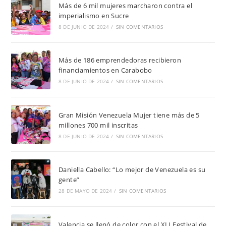
Más de 6 mil mujeres marcharon contra el
imperialismo en Sucre
8 DE JUNIO DE 2024
/
SIN COMENTARIOS
Más de 186 emprendedoras recibieron
financiamientos en Carabobo
8 DE JUNIO DE 2024
/
SIN COMENTARIOS
Gran Misión Venezuela Mujer tiene más de 5
millones 700 mil inscritas
8 DE JUNIO DE 2024
/
SIN COMENTARIOS
Daniella Cabello: “Lo mejor de Venezuela es su
gente”
28 DE MAYO DE 2024
/
SIN COMENTARIOS
Valencia se llenó de color con el XLI Festival de