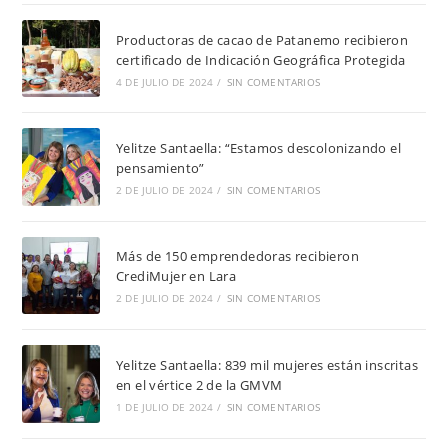
Productoras de cacao de Patanemo recibieron
certificado de Indicación Geográfica Protegida
4 DE JULIO DE 2024
/
SIN COMENTARIOS
Yelitze Santaella: “Estamos descolonizando el
pensamiento”
2 DE JULIO DE 2024
/
SIN COMENTARIOS
Más de 150 emprendedoras recibieron
CrediMujer en Lara
2 DE JULIO DE 2024
/
SIN COMENTARIOS
Yelitze Santaella: 839 mil mujeres están inscritas
en el vértice 2 de la GMVM
1 DE JULIO DE 2024
/
SIN COMENTARIOS