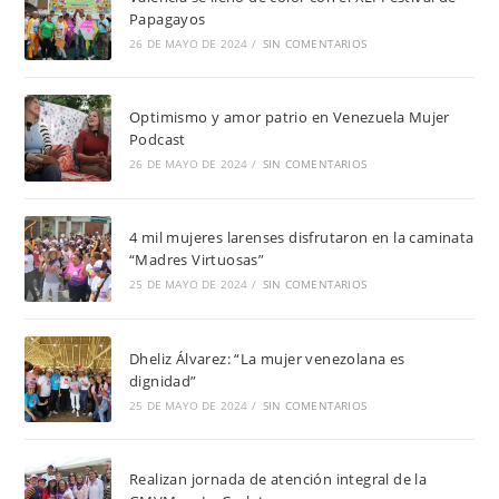
Papagayos
26 DE MAYO DE 2024
/
SIN COMENTARIOS
Optimismo y amor patrio en Venezuela Mujer
Podcast
26 DE MAYO DE 2024
/
SIN COMENTARIOS
4 mil mujeres larenses disfrutaron en la caminata
“Madres Virtuosas”
25 DE MAYO DE 2024
/
SIN COMENTARIOS
Dheliz Álvarez: “La mujer venezolana es
dignidad”
25 DE MAYO DE 2024
/
SIN COMENTARIOS
Realizan jornada de atención integral de la