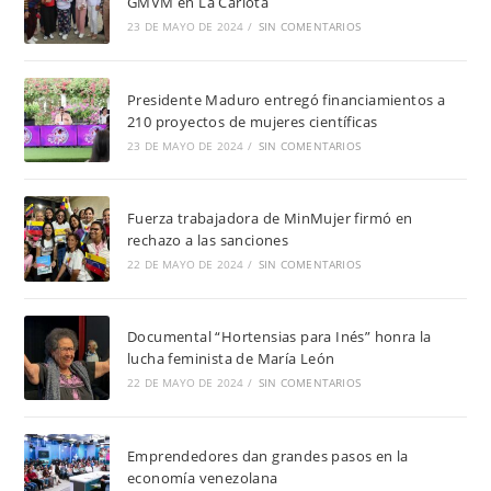
GMVM en La Carlota
23 DE MAYO DE 2024
/
SIN COMENTARIOS
Presidente Maduro entregó financiamientos a
210 proyectos de mujeres científicas
23 DE MAYO DE 2024
/
SIN COMENTARIOS
Fuerza trabajadora de MinMujer firmó en
rechazo a las sanciones
22 DE MAYO DE 2024
/
SIN COMENTARIOS
Documental “Hortensias para Inés” honra la
lucha feminista de María León
22 DE MAYO DE 2024
/
SIN COMENTARIOS
Emprendedores dan grandes pasos en la
economía venezolana