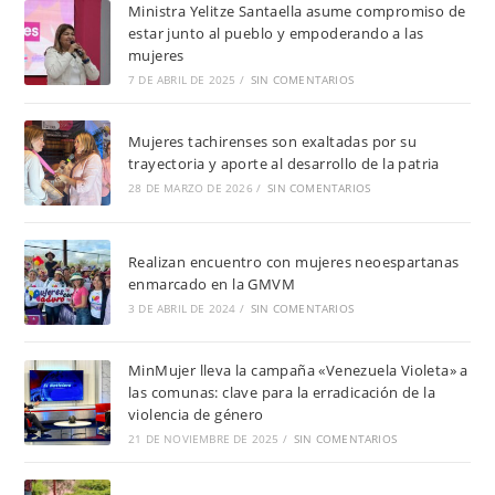
Ministra Yelitze Santaella asume compromiso de
estar junto al pueblo y empoderando a las
mujeres
7 DE ABRIL DE 2025
/
SIN COMENTARIOS
Mujeres tachirenses son exaltadas por su
trayectoria y aporte al desarrollo de la patria
28 DE MARZO DE 2026
/
SIN COMENTARIOS
Realizan encuentro con mujeres neoespartanas
enmarcado en la GMVM
3 DE ABRIL DE 2024
/
SIN COMENTARIOS
MinMujer lleva la campaña «Venezuela Violeta» a
las comunas: clave para la erradicación de la
violencia de género
21 DE NOVIEMBRE DE 2025
/
SIN COMENTARIOS