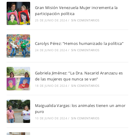
Gran Misión Venezuela Mujer incrementa la
participación política
25 DE JUNIO DE 2024
/
SIN COMENTARIOS
Carolys Pérez: “Hemos humanizado la política”
24 DE JUNIO DE 2024
/
SIN COMENTARIOS
Gabriela Jiménez: “La Dra. Nacarid Aranzazu es
de las mujeres que nunca se van”
18 DE JUNIO DE 2024
/
SIN COMENTARIOS
Maigualida Vargas: los animales tienen un amor
puro
10 DE JUNIO DE 2024
/
SIN COMENTARIOS