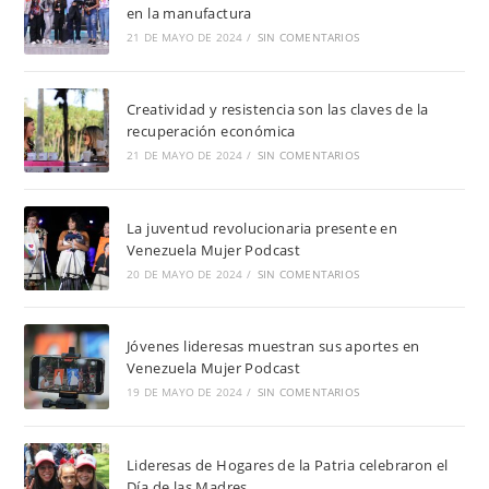
en la manufactura
21 DE MAYO DE 2024
/
SIN COMENTARIOS
Creatividad y resistencia son las claves de la
recuperación económica
21 DE MAYO DE 2024
/
SIN COMENTARIOS
La juventud revolucionaria presente en
Venezuela Mujer Podcast
20 DE MAYO DE 2024
/
SIN COMENTARIOS
Jóvenes lideresas muestran sus aportes en
Venezuela Mujer Podcast
19 DE MAYO DE 2024
/
SIN COMENTARIOS
Lideresas de Hogares de la Patria celebraron el
Día de las Madres