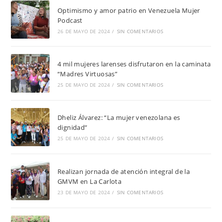
Optimismo y amor patrio en Venezuela Mujer
Podcast
26 DE MAYO DE 2024
/
SIN COMENTARIOS
4 mil mujeres larenses disfrutaron en la caminata
“Madres Virtuosas”
25 DE MAYO DE 2024
/
SIN COMENTARIOS
Dheliz Álvarez: “La mujer venezolana es
dignidad”
25 DE MAYO DE 2024
/
SIN COMENTARIOS
Realizan jornada de atención integral de la
GMVM en La Carlota
23 DE MAYO DE 2024
/
SIN COMENTARIOS