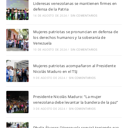
Lideresas venezolanas se mantienen firmes en
defensa de la Patria
14 DE AGOSTO DE 2024
/
SIN COMENTARIOS
Mujeres patriotas se pronuncian en defensa de
los derechos humanos y la soberanía de
Venezuela
10 DE AGOSTO DE 2024
/
SIN COMENTARIOS
Mujeres patriotas acompañaron al Presidente
Nicolás Maduro en el TSJ
9 DE AGOSTO DE 2024
/
SIN COMENTARIOS
Presidente Nicolás Maduro: “La mujer
venezolana debe levantar la bandera de la paz”
3 DE AGOSTO DE 2024
/
SIN COMENTARIOS
Dheliz Álvarez: “Venezuela seguirá teniendo paz