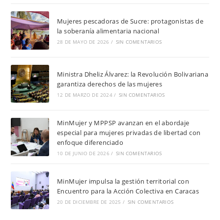
Mujeres pescadoras de Sucre: protagonistas de
la soberanía alimentaria nacional
28 DE MAYO DE 2026
/
SIN COMENTARIOS
Ministra Dheliz Álvarez: la Revolución Bolivariana
garantiza derechos de las mujeres
12 DE MARZO DE 2024
/
SIN COMENTARIOS
MinMujer y MPPSP avanzan en el abordaje
especial para mujeres privadas de libertad con
enfoque diferenciado
10 DE JUNIO DE 2026
/
SIN COMENTARIOS
MinMujer impulsa la gestión territorial con
Encuentro para la Acción Colectiva en Caracas
20 DE DICIEMBRE DE 2025
/
SIN COMENTARIOS