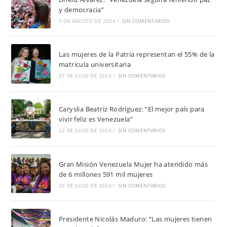
y democracia”
3 DE AGOSTO DE 2024
/
SIN COMENTARIOS
Las mujeres de la Patria representan el 55% de la
matrícula universitaria
27 DE JULIO DE 2024
/
SIN COMENTARIOS
Caryslia Beatriz Rodríguez: “El mejor país para
vivir feliz es Venezuela”
22 DE JULIO DE 2024
/
SIN COMENTARIOS
Gran Misión Venezuela Mujer ha atendido más
de 6 millones 591 mil mujeres
20 DE JULIO DE 2024
/
SIN COMENTARIOS
Presidente Nicolás Maduro: “Las mujeres tienen