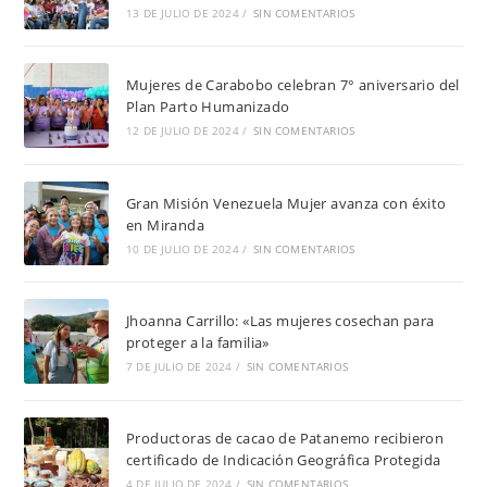
13 DE JULIO DE 2024
/
SIN COMENTARIOS
Mujeres de Carabobo celebran 7° aniversario del
Plan Parto Humanizado
12 DE JULIO DE 2024
/
SIN COMENTARIOS
Gran Misión Venezuela Mujer avanza con éxito
en Miranda
10 DE JULIO DE 2024
/
SIN COMENTARIOS
Jhoanna Carrillo: «Las mujeres cosechan para
proteger a la familia»
7 DE JULIO DE 2024
/
SIN COMENTARIOS
Productoras de cacao de Patanemo recibieron
certificado de Indicación Geográfica Protegida
4 DE JULIO DE 2024
/
SIN COMENTARIOS