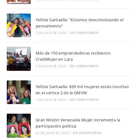
Yelitze Santaella: “Estamos descolonizando el
pensamiento”
2 DE JULIO DE 2024
/
SIN COMENTARIOS
Más de 150 emprendedoras recibieron
CrediMujer en Lara
2 DE JULIO DE 2024
/
SIN COMENTARIOS
Yelitze Santaella: 839 mil mujeres están inscritas
en el vértice 2 de la GMVM
1 DE JULIO DE 2024
/
SIN COMENTARIOS
Gran Misión Venezuela Mujer incrementa la
participación política
25 DE JUNIO DE 2024
/
SIN COMENTARIOS