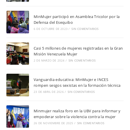
MinMujer participó en Asamblea Tricolor por la
Defensa del Esequibo
6 DE OCTUBRE DE 2023
/
SIN COMENTARIOS
Casi 5 millones de mujeres registradas en la Gran
Misión Venezuela Mujer
2 DE MARZO DE 2024
/
SIN COMENTARIOS
Vanguardia educativa: MinMujer e INCES
rompen sesgos sexistas en la formación técnica
23 DE ABRIL DE 2026
/
SIN COMENTARIOS
Minmujer realiza foro en la UBV para informar y
empoderar sobre la violencia contra la mujer
26 DE NOVIEMBRE DE 2025
/
SIN COMENTARIOS