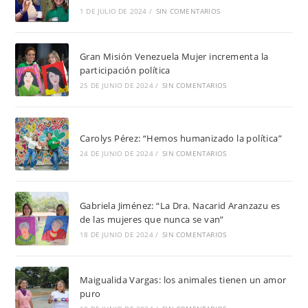
1 DE JULIO DE 2024
/
SIN COMENTARIOS
Gran Misión Venezuela Mujer incrementa la
participación política
25 DE JUNIO DE 2024
/
SIN COMENTARIOS
Carolys Pérez: “Hemos humanizado la política”
24 DE JUNIO DE 2024
/
SIN COMENTARIOS
Gabriela Jiménez: “La Dra. Nacarid Aranzazu es
de las mujeres que nunca se van”
18 DE JUNIO DE 2024
/
SIN COMENTARIOS
Maigualida Vargas: los animales tienen un amor
puro