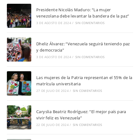
Presidente Nicolás Maduro: “La mujer
venezolana debe levantar la bandera de la paz”
3 DE AGOSTO DE 2024
/
SIN COMENTARIOS
Dheliz Álvarez: “Venezuela seguirá teniendo paz
y democracia”
3 DE AGOSTO DE 2024
/
SIN COMENTARIOS
Las mujeres de la Patria representan el 55% de la
matrícula universitaria
27 DE JULIO DE 2024
/
SIN COMENTARIOS
Caryslia Beatriz Rodríguez: “El mejor país para
vivir feliz es Venezuela”
22 DE JULIO DE 2024
/
SIN COMENTARIOS