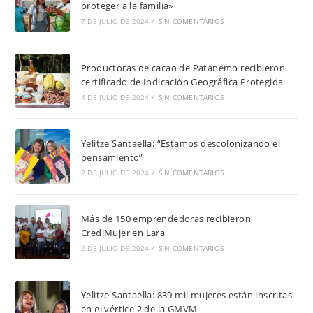
proteger a la familia»
7 DE JULIO DE 2024
/
SIN COMENTARIOS
Productoras de cacao de Patanemo recibieron
certificado de Indicación Geográfica Protegida
4 DE JULIO DE 2024
/
SIN COMENTARIOS
Yelitze Santaella: “Estamos descolonizando el
pensamiento”
2 DE JULIO DE 2024
/
SIN COMENTARIOS
Más de 150 emprendedoras recibieron
CrediMujer en Lara
2 DE JULIO DE 2024
/
SIN COMENTARIOS
Yelitze Santaella: 839 mil mujeres están inscritas
en el vértice 2 de la GMVM