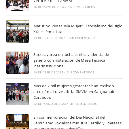
Vértice 7 de la GMVM
16 DE MAYO DE 2024
/
SIN COMENTARIOS
Matutino Venezuela Mujer: El socialismo del siglo
XXI es feminista
13 DE ENERO DE 2025
/
SIN COMENTARIOS
Sucre avanza en lucha contra violencia de
género con instalación de Mesa Técnica
interinstitucional
10 DE ABRIL DE 2025
/
SIN COMENTARIOS
Más de 2 mil mujeres gestantes han recibido
atención a través de la GMVM en San Joaquín,
Carabobo
22 DE MARZO DE 2024
/
SIN COMENTARIOS
En conmemoración del Día Nacional del
Feminismo Socialista ministra Carrillo y lideresas
celebran avances y desafíos