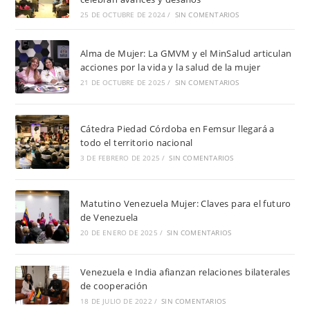
25 DE OCTUBRE DE 2024
/
SIN COMENTARIOS
Alma de Mujer: La GMVM y el MinSalud articulan
acciones por la vida y la salud de la mujer
21 DE OCTUBRE DE 2025
/
SIN COMENTARIOS
Cátedra Piedad Córdoba en Femsur llegará a
todo el territorio nacional
3 DE FEBRERO DE 2025
/
SIN COMENTARIOS
Matutino Venezuela Mujer: Claves para el futuro
de Venezuela
20 DE ENERO DE 2025
/
SIN COMENTARIOS
Venezuela e India afianzan relaciones bilaterales
de cooperación
18 DE JULIO DE 2022
/
SIN COMENTARIOS