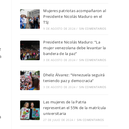
Mujeres patriotas acompañaron al
Presidente Nicolás Maduro en el
TSJ
9 DE AGOSTO DE 2024
/
SIN COMENTARIOS
Presidente Nicolás Maduro: “La
mujer venezolana debe levantar la
z
bandera de la paz”
a
3 DE AGOSTO DE 2024
/
SIN COMENTARIOS
Dheliz Álvarez: “Venezuela seguirá
teniendo paz y democracia”
3 DE AGOSTO DE 2024
/
SIN COMENTARIOS
Las mujeres de la Patria
representan el 55% de la matrícula
universitaria
a
27 DE JULIO DE 2024
/
SIN COMENTARIOS