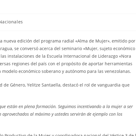
Nacionales
na nueva edición del programa radial «Alma de Mujer», emitido por
Aragua, se conversó acerca del seminario «Mujer, sujeto económico
las instalaciones de la Escuela Internacional de Liderazgo «Nora
ersas regiones del país con el propósito de aportar herramientas
e un modelo económico soberano y autónomo para las venezolanas.
d de Género, Yelitze Santaella, destacó el rol de vanguardia que
que están en plena formación. Seguimos incentivando a la mujer a ser
n aprovechados al máximo y ustedes servirán de ejemplo con los
lo Productivo de la Mujer y coordinadora nacional del Vértice 3 de 