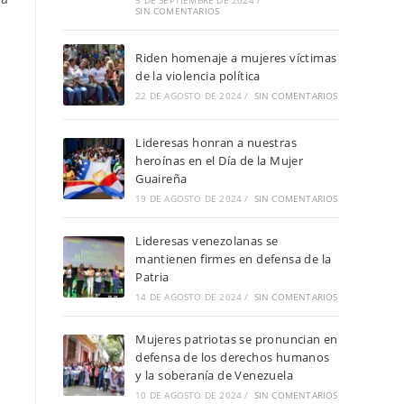
5 DE SEPTIEMBRE DE 2024
/
SIN COMENTARIOS
Riden homenaje a mujeres víctimas
de la violencia política
22 DE AGOSTO DE 2024
/
SIN COMENTARIOS
Lideresas honran a nuestras
heroínas en el Día de la Mujer
Guaireña
19 DE AGOSTO DE 2024
/
SIN COMENTARIOS
Lideresas venezolanas se
mantienen firmes en defensa de la
Patria
14 DE AGOSTO DE 2024
/
SIN COMENTARIOS
Mujeres patriotas se pronuncian en
defensa de los derechos humanos
y la soberanía de Venezuela
10 DE AGOSTO DE 2024
/
SIN COMENTARIOS