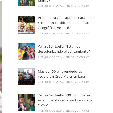
familia»
7 DE JULIO DE 2024
/
SIN COMENTARIOS
Productoras de cacao de Patanemo
recibieron certificado de Indicación
Geográfica Protegida
4 DE JULIO DE 2024
/
SIN COMENTARIOS
Yelitze Santaella: “Estamos
descolonizando el pensamiento”
2 DE JULIO DE 2024
/
SIN COMENTARIOS
Más de 150 emprendedoras
recibieron CrediMujer en Lara
2 DE JULIO DE 2024
/
SIN COMENTARIOS
Yelitze Santaella: 839 mil mujeres
están inscritas en el vértice 2 de la
GMVM
1 DE JULIO DE 2024
/
SIN COMENTARIOS