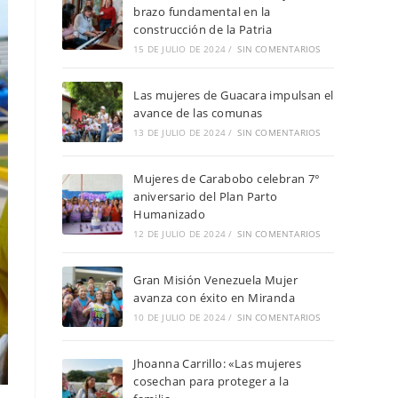
brazo fundamental en la
construcción de la Patria
15 DE JULIO DE 2024
/
SIN COMENTARIOS
Las mujeres de Guacara impulsan el
avance de las comunas
13 DE JULIO DE 2024
/
SIN COMENTARIOS
Mujeres de Carabobo celebran 7°
aniversario del Plan Parto
Humanizado
12 DE JULIO DE 2024
/
SIN COMENTARIOS
Gran Misión Venezuela Mujer
avanza con éxito en Miranda
10 DE JULIO DE 2024
/
SIN COMENTARIOS
Jhoanna Carrillo: «Las mujeres
cosechan para proteger a la