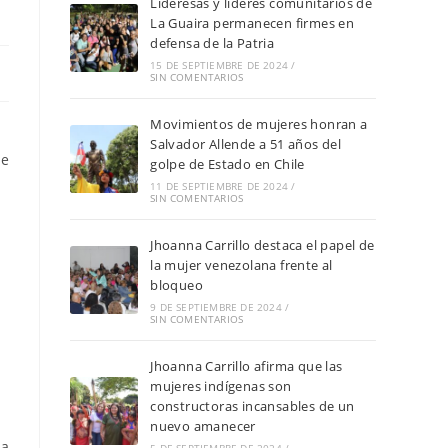
Lideresas y líderes comunitarios de
La Guaira permanecen firmes en
defensa de la Patria
15 DE SEPTIEMBRE DE 2024
/
SIN COMENTARIOS
Movimientos de mujeres honran a
Salvador Allende a 51 años del
 e
golpe de Estado en Chile
11 DE SEPTIEMBRE DE 2024
/
SIN COMENTARIOS
Jhoanna Carrillo destaca el papel de
la mujer venezolana frente al
bloqueo
9 DE SEPTIEMBRE DE 2024
/
SIN COMENTARIOS
Jhoanna Carrillo afirma que las
mujeres indígenas son
constructoras incansables de un
nuevo amanecer
la