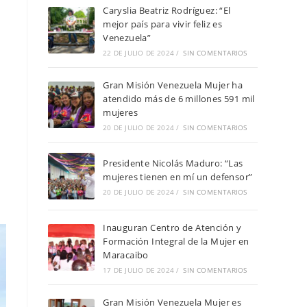
Caryslia Beatriz Rodríguez: “El
mejor país para vivir feliz es
Venezuela”
22 DE JULIO DE 2024
/
SIN COMENTARIOS
Gran Misión Venezuela Mujer ha
atendido más de 6 millones 591 mil
mujeres
20 DE JULIO DE 2024
/
SIN COMENTARIOS
Presidente Nicolás Maduro: “Las
mujeres tienen en mí un defensor”
20 DE JULIO DE 2024
/
SIN COMENTARIOS
Inauguran Centro de Atención y
Formación Integral de la Mujer en
Maracaibo
17 DE JULIO DE 2024
/
SIN COMENTARIOS
Gran Misión Venezuela Mujer es