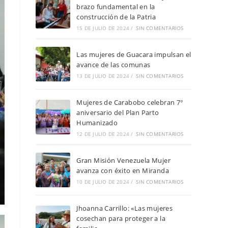
brazo fundamental en la
construcción de la Patria
15 DE JULIO DE 2024
/
SIN COMENTARIOS
Las mujeres de Guacara impulsan el
avance de las comunas
13 DE JULIO DE 2024
/
SIN COMENTARIOS
Mujeres de Carabobo celebran 7°
aniversario del Plan Parto
Humanizado
12 DE JULIO DE 2024
/
SIN COMENTARIOS
Gran Misión Venezuela Mujer
avanza con éxito en Miranda
10 DE JULIO DE 2024
/
SIN COMENTARIOS
Jhoanna Carrillo: «Las mujeres
cosechan para proteger a la