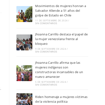
Movimientos de mujeres honran a
Salvador Allende a 51 años del
golpe de Estado en Chile
11 DE SEPTIEMBRE DE 2024
/
SIN COMENTARIOS
Jhoanna Carrillo destaca el papel de
la mujer venezolana frente al
bloqueo
9 DE SEPTIEMBRE DE 2024
/
SIN COMENTARIOS
Jhoanna Carrillo afirma que las
mujeres indígenas son
constructoras incansables de un
nuevo amanecer
5 DE SEPTIEMBRE DE 2024
/
SIN COMENTARIOS
.
Riden homenaje a mujeres víctimas
de la violencia política