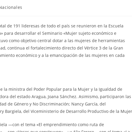
Nacionales
tal de 191 lideresas de todo el país se reunieron en la Escuela
» para desarrollar el Seminario «Mujer sujeto económico e
 tuvo como objetivo central dotar a las mujeres de herramientas
ad, continua el fortalecimiento directo del Vértice 3 de la Gran
miento económico y a la emancipación de las mujeres en cada
e la ministra del Poder Popular para la Mujer y la Igualdad de
adora del estado Aragua, Joana Sánchez. Asimismo, participaron las
ldad de Género y No Discriminación; Nancy García, del
ry Bargiela, del Viceministerio de Desarrollo Productivo de la Mujer
rgiela —con el tema «El emprendimiento como ruta de
 —con «Voces que construyen»—; y Alix Forero —con el tema «La