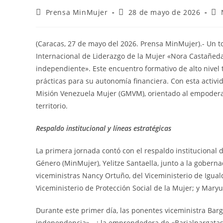
Prensa MinMujer
28 de mayo de 2026
(Caracas, 27 de mayo del 2026. Prensa MinMujer).- Un to
Internacional de Liderazgo de la Mujer «Nora Castañeda
independiente». Este encuentro formativo de alto nivel
prácticas para su autonomía financiera. Con esta activid
Misión Venezuela Mujer (GMVM), orientado al empodera
territorio.
Respaldo institucional y líneas estratégicas
La primera jornada contó con el respaldo institucional d
Género (MinMujer), Yelitze Santaella, junto a la gobern
viceministras Nancy Ortuño, del Viceministerio de Igua
Viceministerio de Protección Social de la Mujer; y Maryu
Durante este primer día, las ponentes viceministra Ba
independencia»—; la emprendedora de «Barialpargatas»