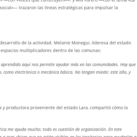
cial»— trazaron las líneas estratégicas para impulsar la
desarrollo de la actividad. Melanie Monegui, lideresa del estado
 espacios multiplicadores dentro de las comunas:
 aprendido aquí nos permite ayudar más en las comunidades. Hay que
, como electrónica o mecánica básica. No tengan miedo: este año, y
ia y productora proveniente del estado Lara, compartió cómo la
ica me ayuda mucho; todo es cuestión de organización. En este
a esas chicas que no están visibles en los territorios para ayudarlas a