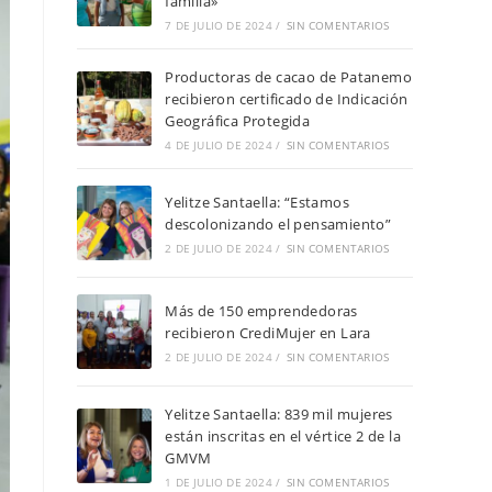
familia»
7 DE JULIO DE 2024
/
SIN COMENTARIOS
Productoras de cacao de Patanemo
recibieron certificado de Indicación
Geográfica Protegida
4 DE JULIO DE 2024
/
SIN COMENTARIOS
Yelitze Santaella: “Estamos
descolonizando el pensamiento”
2 DE JULIO DE 2024
/
SIN COMENTARIOS
Más de 150 emprendedoras
recibieron CrediMujer en Lara
2 DE JULIO DE 2024
/
SIN COMENTARIOS
Yelitze Santaella: 839 mil mujeres
están inscritas en el vértice 2 de la
GMVM
1 DE JULIO DE 2024
/
SIN COMENTARIOS