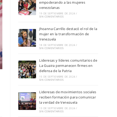
empoderando a las mujeres
venezolanas
19 DE SEPTIEMBRE DE 2024
/
SIN COMENTARIOS
Jhoanna Carrillo destacó el rol de la
mujer en la transformación de
Venezuela
18 DE SEPTIEMBRE DE 2024
/
SIN COMENTARIOS
Lideresas y líderes comunitarios de
La Guaira permanecen firmes en
defensa de la Patria
15 DE SEPTIEMBRE DE 2024
/
SIN COMENTARIOS
Lideresas de movimientos sociales
reciben formación para comunicar
la verdad de Venezuela
13 DE SEPTIEMBRE DE 2024
/
SIN COMENTARIOS