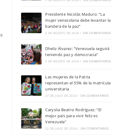
9 DE AGOSTO DE 2024
/
SIN COMENTARIOS
Presidente Nicolás Maduro: “La
mujer venezolana debe levantar la
bandera de la paz”
3 DE AGOSTO DE 2024
/
SIN COMENTARIOS
as
Dheliz Álvarez: “Venezuela seguirá
teniendo paz y democracia”
3 DE AGOSTO DE 2024
/
SIN COMENTARIOS
Las mujeres de la Patria
representan el 55% de la matrícula
universitaria
27 DE JULIO DE 2024
/
SIN COMENTARIOS
Caryslia Beatriz Rodríguez: “El
mejor país para vivir feliz es
Venezuela”
22 DE JULIO DE 2024
/
SIN COMENTARIOS