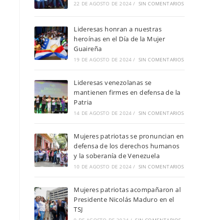
22 DE AGOSTO DE 2024
/
SIN COMENTARIOS
Lideresas honran a nuestras
heroínas en el Día de la Mujer
Guaireña
19 DE AGOSTO DE 2024
/
SIN COMENTARIOS
Lideresas venezolanas se
mantienen firmes en defensa de la
Patria
14 DE AGOSTO DE 2024
/
SIN COMENTARIOS
Mujeres patriotas se pronuncian en
defensa de los derechos humanos
y la soberanía de Venezuela
10 DE AGOSTO DE 2024
/
SIN COMENTARIOS
Mujeres patriotas acompañaron al
Presidente Nicolás Maduro en el
TSJ