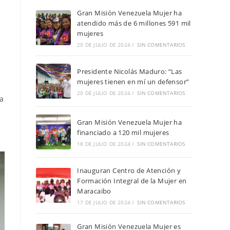
Gran Misión Venezuela Mujer ha
atendido más de 6 millones 591 mil
mujeres
20 DE JULIO DE 2024
/
SIN COMENTARIOS
Presidente Nicolás Maduro: “Las
mujeres tienen en mí un defensor”
20 DE JULIO DE 2024
/
SIN COMENTARIOS
da
Gran Misión Venezuela Mujer ha
financiado a 120 mil mujeres
18 DE JULIO DE 2024
/
SIN COMENTARIOS
Inauguran Centro de Atención y
Formación Integral de la Mujer en
Maracaibo
17 DE JULIO DE 2024
/
SIN COMENTARIOS
Gran Misión Venezuela Mujer es