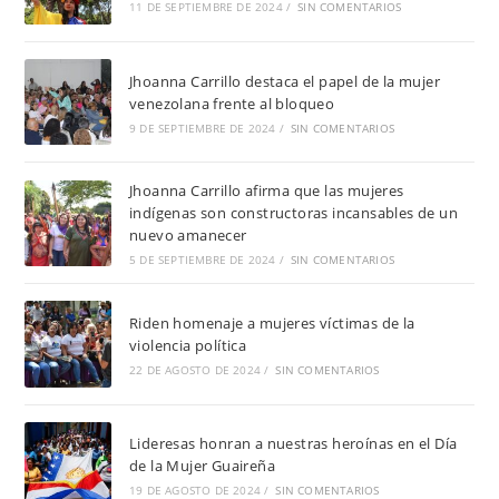
11 DE SEPTIEMBRE DE 2024
/
SIN COMENTARIOS
Jhoanna Carrillo destaca el papel de la mujer
venezolana frente al bloqueo
9 DE SEPTIEMBRE DE 2024
/
SIN COMENTARIOS
Jhoanna Carrillo afirma que las mujeres
indígenas son constructoras incansables de un
nuevo amanecer
5 DE SEPTIEMBRE DE 2024
/
SIN COMENTARIOS
Riden homenaje a mujeres víctimas de la
violencia política
22 DE AGOSTO DE 2024
/
SIN COMENTARIOS
Lideresas honran a nuestras heroínas en el Día
de la Mujer Guaireña
19 DE AGOSTO DE 2024
/
SIN COMENTARIOS