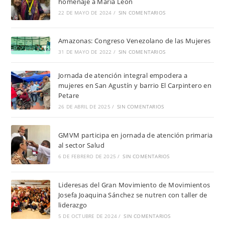
homenaje a María León
22 DE MAYO DE 2024
/
SIN COMENTARIOS
Amazonas: Congreso Venezolano de las Mujeres
31 DE MAYO DE 2022
/
SIN COMENTARIOS
Jornada de atención integral empodera a
mujeres en San Agustín y barrio El Carpintero en
Petare
26 DE ABRIL DE 2025
/
SIN COMENTARIOS
GMVM participa en jornada de atención primaria
al sector Salud
6 DE FEBRERO DE 2025
/
SIN COMENTARIOS
Lideresas del Gran Movimiento de Movimientos
Josefa Joaquina Sánchez se nutren con taller de
liderazgo
5 DE OCTUBRE DE 2024
/
SIN COMENTARIOS