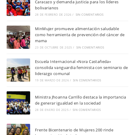
Caracazo y demanda justicia para los líderes
bolivarianos
28 DE FEBRERO DE 2026
/
SIN COMENTARIOS
MinMujer promueve alimentación saludable
como herramienta de prevención del cáncer de
mama
23 DE OCTUBRE DE 2025
/
SIN COMENTARIOS
Escuela Internacional «Nora Castañeda»
consolida vanguardia feminista con seminario de
liderazgo comunal
19 DE MARZO DE 2026
/
SIN COMENTARIOS
Ministra Jhoanna Carrillo destaca la importancia
de generar igualdad en la sociedad
28 DE ENERO DE 2025
/
SIN COMENTARIOS
Frente Bicentenario de Mujeres 200 rinde