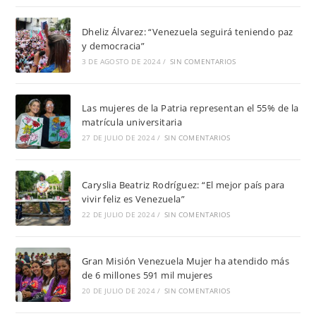
Dheliz Álvarez: “Venezuela seguirá teniendo paz
y democracia”
3 DE AGOSTO DE 2024
/
SIN COMENTARIOS
Las mujeres de la Patria representan el 55% de la
matrícula universitaria
27 DE JULIO DE 2024
/
SIN COMENTARIOS
Caryslia Beatriz Rodríguez: “El mejor país para
vivir feliz es Venezuela”
22 DE JULIO DE 2024
/
SIN COMENTARIOS
Gran Misión Venezuela Mujer ha atendido más
de 6 millones 591 mil mujeres
20 DE JULIO DE 2024
/
SIN COMENTARIOS