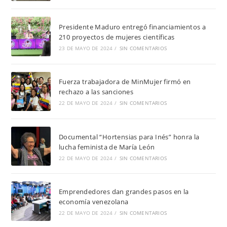
Presidente Maduro entregó financiamientos a
210 proyectos de mujeres científicas
23 DE MAYO DE 2024
/
SIN COMENTARIOS
Fuerza trabajadora de MinMujer firmó en
rechazo a las sanciones
22 DE MAYO DE 2024
/
SIN COMENTARIOS
Documental “Hortensias para Inés” honra la
lucha feminista de María León
22 DE MAYO DE 2024
/
SIN COMENTARIOS
Emprendedores dan grandes pasos en la
economía venezolana
22 DE MAYO DE 2024
/
SIN COMENTARIOS