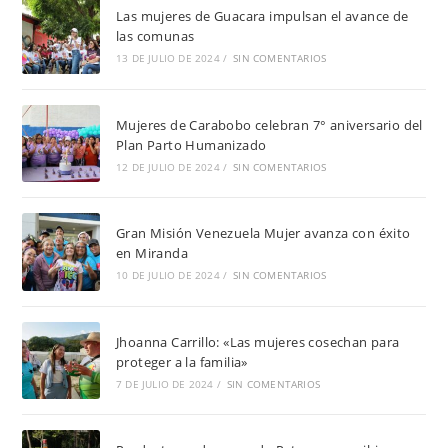
Las mujeres de Guacara impulsan el avance de
las comunas
13 DE JULIO DE 2024
/
SIN COMENTARIOS
Mujeres de Carabobo celebran 7° aniversario del
Plan Parto Humanizado
12 DE JULIO DE 2024
/
SIN COMENTARIOS
Gran Misión Venezuela Mujer avanza con éxito
en Miranda
10 DE JULIO DE 2024
/
SIN COMENTARIOS
Jhoanna Carrillo: «Las mujeres cosechan para
proteger a la familia»
7 DE JULIO DE 2024
/
SIN COMENTARIOS