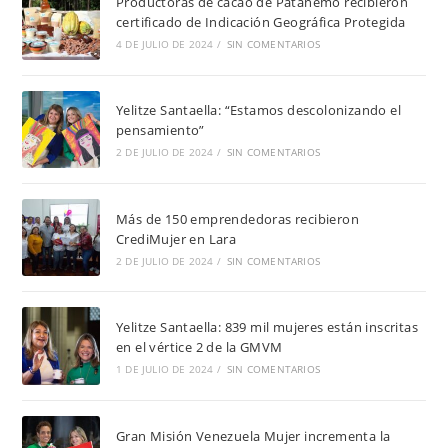
Productoras de cacao de Patanemo recibieron
certificado de Indicación Geográfica Protegida
4 DE JULIO DE 2024
/
SIN COMENTARIOS
Yelitze Santaella: “Estamos descolonizando el
pensamiento”
2 DE JULIO DE 2024
/
SIN COMENTARIOS
Más de 150 emprendedoras recibieron
CrediMujer en Lara
2 DE JULIO DE 2024
/
SIN COMENTARIOS
Yelitze Santaella: 839 mil mujeres están inscritas
en el vértice 2 de la GMVM
1 DE JULIO DE 2024
/
SIN COMENTARIOS
Gran Misión Venezuela Mujer incrementa la