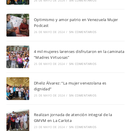
26 DE MAYO DE 2024
/
SIN COMENTARIOS
Optimismo y amor patrio en Venezuela Mujer
Podcast
26 DE MAYO DE 2024
/
SIN COMENTARIOS
4 mil mujeres larenses disfrutaron en la caminata
“Madres Virtuosas”
25 DE MAYO DE 2024
/
SIN COMENTARIOS
Dheliz Álvarez: “La mujer venezolana es
dignidad”
25 DE MAYO DE 2024
/
SIN COMENTARIOS
Realizan jornada de atención integral de la
GMVM en La Carlota
23 DE MAYO DE 2024
/
SIN COMENTARIOS