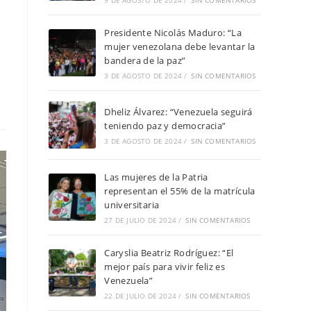
9 DE AGOSTO DE 2024
/
SIN COMENTARIOS
Presidente Nicolás Maduro: “La
mujer venezolana debe levantar la
bandera de la paz”
3 DE AGOSTO DE 2024
/
SIN COMENTARIOS
Dheliz Álvarez: “Venezuela seguirá
teniendo paz y democracia”
3 DE AGOSTO DE 2024
/
SIN COMENTARIOS
Las mujeres de la Patria
representan el 55% de la matrícula
universitaria
27 DE JULIO DE 2024
/
SIN COMENTARIOS
Caryslia Beatriz Rodríguez: “El
mejor país para vivir feliz es
Venezuela”
22 DE JULIO DE 2024
/
SIN COMENTARIOS