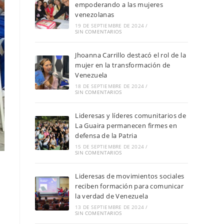
empoderando a las mujeres
venezolanas
19 DE SEPTIEMBRE DE 2024
/
SIN COMENTARIOS
Jhoanna Carrillo destacó el rol de la
mujer en la transformación de
Venezuela
18 DE SEPTIEMBRE DE 2024
/
SIN COMENTARIOS
Lideresas y líderes comunitarios de
La Guaira permanecen firmes en
defensa de la Patria
15 DE SEPTIEMBRE DE 2024
/
SIN COMENTARIOS
Lideresas de movimientos sociales
reciben formación para comunicar
la verdad de Venezuela
13 DE SEPTIEMBRE DE 2024
/
SIN COMENTARIOS