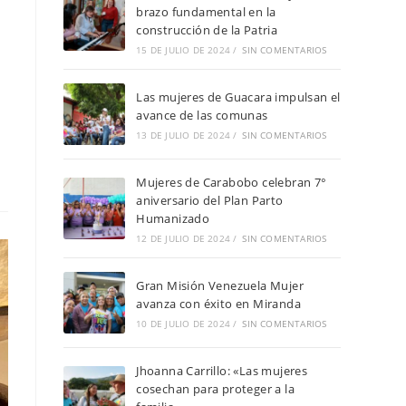
brazo fundamental en la
construcción de la Patria
15 DE JULIO DE 2024
/
SIN COMENTARIOS
Las mujeres de Guacara impulsan el
avance de las comunas
13 DE JULIO DE 2024
/
SIN COMENTARIOS
Mujeres de Carabobo celebran 7°
aniversario del Plan Parto
Humanizado
12 DE JULIO DE 2024
/
SIN COMENTARIOS
Gran Misión Venezuela Mujer
avanza con éxito en Miranda
10 DE JULIO DE 2024
/
SIN COMENTARIOS
Jhoanna Carrillo: «Las mujeres
cosechan para proteger a la