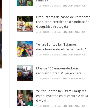
familia»
7 DE JULIO DE 2024
/
SIN COMENTARIOS
Productoras de cacao de Patanemo
recibieron certificado de Indicación
Geográfica Protegida
4 DE JULIO DE 2024
/
SIN COMENTARIOS
Yelitze Santaella: “Estamos
descolonizando el pensamiento”
2 DE JULIO DE 2024
/
SIN COMENTARIOS
Más de 150 emprendedoras
recibieron CrediMujer en Lara
2 DE JULIO DE 2024
/
SIN COMENTARIOS
Yelitze Santaella: 839 mil mujeres
están inscritas en el vértice 2 de la
GMVM
1 DE JULIO DE 2024
/
SIN COMENTARIOS