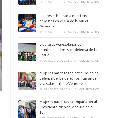
22 DE AGOSTO DE 2024
/
SIN COMENTARIOS
Lideresas honran a nuestras
heroínas en el Día de la Mujer
Guaireña
19 DE AGOSTO DE 2024
/
SIN COMENTARIOS
Lideresas venezolanas se
mantienen firmes en defensa de la
Patria
14 DE AGOSTO DE 2024
/
SIN COMENTARIOS
Mujeres patriotas se pronuncian en
defensa de los derechos humanos
y la soberanía de Venezuela
10 DE AGOSTO DE 2024
/
SIN COMENTARIOS
s
Mujeres patriotas acompañaron al
Presidente Nicolás Maduro en el
TSJ