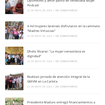
Optimismo y amor patrio en Venezuela Mujer
Podcast
26 DE MAYO DE 2024
/
SIN COMENTARIOS
4 mil mujeres larenses disfrutaron en la caminata
“Madres Virtuosas”
25 DE MAYO DE 2024
/
SIN COMENTARIOS
Dheliz Álvarez: “La mujer venezolana es
dignidad”
25 DE MAYO DE 2024
/
SIN COMENTARIOS
Realizan jornada de atención integral de la
GMVM en La Carlota
23 DE MAYO DE 2024
/
SIN COMENTARIOS
Presidente Maduro entregó financiamientos a