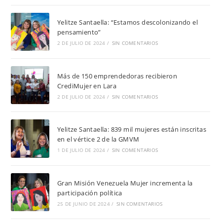
Yelitze Santaella: “Estamos descolonizando el
pensamiento”
2 DE JULIO DE 2024
/
SIN COMENTARIOS
Más de 150 emprendedoras recibieron
CrediMujer en Lara
2 DE JULIO DE 2024
/
SIN COMENTARIOS
Yelitze Santaella: 839 mil mujeres están inscritas
en el vértice 2 de la GMVM
1 DE JULIO DE 2024
/
SIN COMENTARIOS
Gran Misión Venezuela Mujer incrementa la
participación política
25 DE JUNIO DE 2024
/
SIN COMENTARIOS