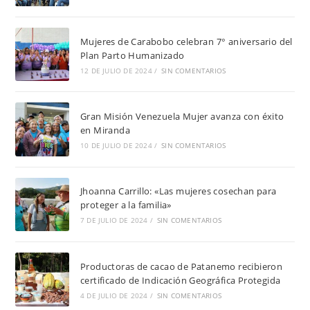
Mujeres de Carabobo celebran 7° aniversario del
Plan Parto Humanizado
12 DE JULIO DE 2024
/
SIN COMENTARIOS
Gran Misión Venezuela Mujer avanza con éxito
en Miranda
10 DE JULIO DE 2024
/
SIN COMENTARIOS
Jhoanna Carrillo: «Las mujeres cosechan para
proteger a la familia»
7 DE JULIO DE 2024
/
SIN COMENTARIOS
Productoras de cacao de Patanemo recibieron
certificado de Indicación Geográfica Protegida
4 DE JULIO DE 2024
/
SIN COMENTARIOS