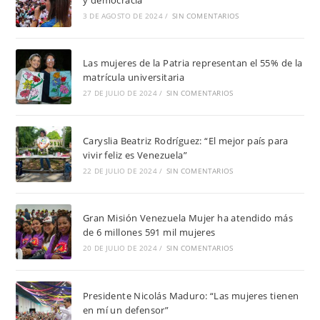
y democracia”
3 DE AGOSTO DE 2024
/
SIN COMENTARIOS
Las mujeres de la Patria representan el 55% de la
matrícula universitaria
27 DE JULIO DE 2024
/
SIN COMENTARIOS
Caryslia Beatriz Rodríguez: “El mejor país para
vivir feliz es Venezuela”
22 DE JULIO DE 2024
/
SIN COMENTARIOS
Gran Misión Venezuela Mujer ha atendido más
de 6 millones 591 mil mujeres
20 DE JULIO DE 2024
/
SIN COMENTARIOS
Presidente Nicolás Maduro: “Las mujeres tienen
en mí un defensor”