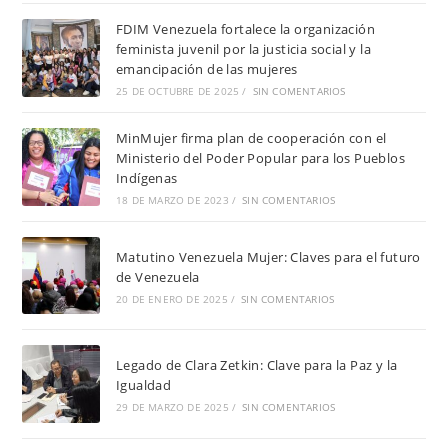
FDIM Venezuela fortalece la organización
feminista juvenil por la justicia social y la
emancipación de las mujeres
25 DE OCTUBRE DE 2025
/
SIN COMENTARIOS
MinMujer firma plan de cooperación con el
Ministerio del Poder Popular para los Pueblos
Indígenas
18 DE MARZO DE 2023
/
SIN COMENTARIOS
Matutino Venezuela Mujer: Claves para el futuro
de Venezuela
20 DE ENERO DE 2025
/
SIN COMENTARIOS
Legado de Clara Zetkin: Clave para la Paz y la
Igualdad
29 DE MARZO DE 2025
/
SIN COMENTARIOS