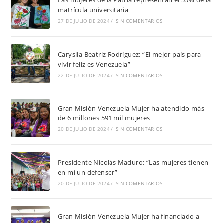
Las mujeres de la Patria representan el 55% de la
matrícula universitaria
27 DE JULIO DE 2024
/
SIN COMENTARIOS
Caryslia Beatriz Rodríguez: “El mejor país para
vivir feliz es Venezuela”
22 DE JULIO DE 2024
/
SIN COMENTARIOS
Gran Misión Venezuela Mujer ha atendido más
de 6 millones 591 mil mujeres
20 DE JULIO DE 2024
/
SIN COMENTARIOS
Presidente Nicolás Maduro: “Las mujeres tienen
en mí un defensor”
20 DE JULIO DE 2024
/
SIN COMENTARIOS
Gran Misión Venezuela Mujer ha financiado a