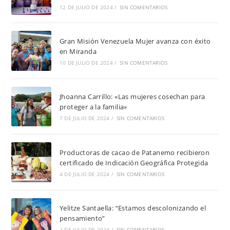
12 DE JULIO DE 2024
/
SIN COMENTARIOS
Gran Misión Venezuela Mujer avanza con éxito
en Miranda
10 DE JULIO DE 2024
/
SIN COMENTARIOS
Jhoanna Carrillo: «Las mujeres cosechan para
proteger a la familia»
7 DE JULIO DE 2024
/
SIN COMENTARIOS
Productoras de cacao de Patanemo recibieron
certificado de Indicación Geográfica Protegida
4 DE JULIO DE 2024
/
SIN COMENTARIOS
Yelitze Santaella: “Estamos descolonizando el
pensamiento”
2 DE JULIO DE 2024
/
SIN COMENTARIOS