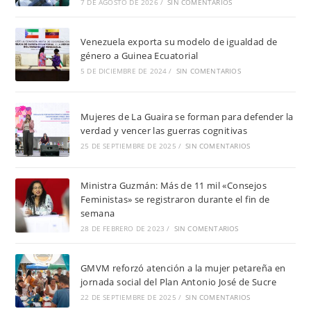
7 DE AGOSTO DE 2026
/
SIN COMENTARIOS
Venezuela exporta su modelo de igualdad de
género a Guinea Ecuatorial
5 DE DICIEMBRE DE 2024
/
SIN COMENTARIOS
Mujeres de La Guaira se forman para defender la
verdad y vencer las guerras cognitivas
25 DE SEPTIEMBRE DE 2025
/
SIN COMENTARIOS
Ministra Guzmán: Más de 11 mil «Consejos
Feministas» se registraron durante el fin de
semana
28 DE FEBRERO DE 2023
/
SIN COMENTARIOS
GMVM reforzó atención a la mujer petareña en
jornada social del Plan Antonio José de Sucre
22 DE SEPTIEMBRE DE 2025
/
SIN COMENTARIOS