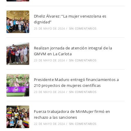
Dheliz Álvarez: “La mujer venezolana es
dignidad”
25 DE MAYO DE 2024
/
SIN COMENTARIOS
Realizan jornada de atención integral de la
GMVM en La Carlota
23 DE MAYO DE 2024
/
SIN COMENTARIOS
Presidente Maduro entregó financiamientos a
210 proyectos de mujeres científicas
23 DE MAYO DE 2024
/
SIN COMENTARIOS
Fuerza trabajadora de MinMujer firmó en
rechazo a las sanciones
22 DE MAYO DE 2024
/
SIN COMENTARIOS