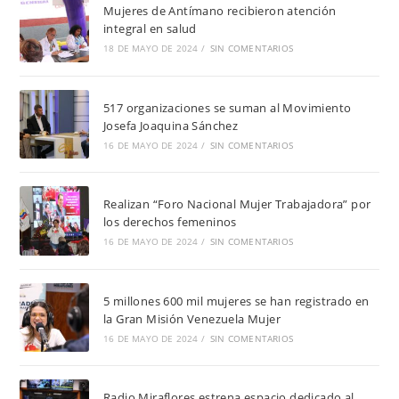
Mujeres de Antímano recibieron atención
integral en salud
18 DE MAYO DE 2024
/
SIN COMENTARIOS
517 organizaciones se suman al Movimiento
Josefa Joaquina Sánchez
16 DE MAYO DE 2024
/
SIN COMENTARIOS
Realizan “Foro Nacional Mujer Trabajadora” por
los derechos femeninos
16 DE MAYO DE 2024
/
SIN COMENTARIOS
5 millones 600 mil mujeres se han registrado en
la Gran Misión Venezuela Mujer
16 DE MAYO DE 2024
/
SIN COMENTARIOS
Radio Miraflores estrena espacio dedicado al