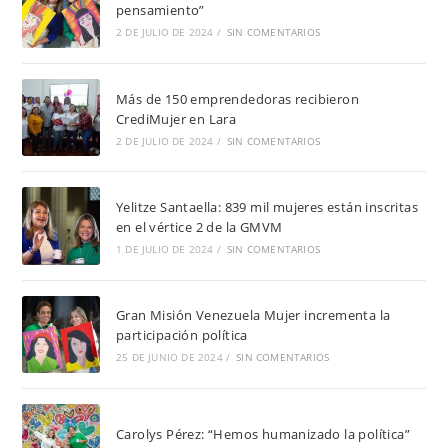
pensamiento”
2 DE JULIO DE 2024
/
SIN COMENTARIOS
Más de 150 emprendedoras recibieron
CrediMujer en Lara
2 DE JULIO DE 2024
/
SIN COMENTARIOS
Yelitze Santaella: 839 mil mujeres están inscritas
en el vértice 2 de la GMVM
1 DE JULIO DE 2024
/
SIN COMENTARIOS
Gran Misión Venezuela Mujer incrementa la
participación política
25 DE JUNIO DE 2024
/
SIN COMENTARIOS
Carolys Pérez: “Hemos humanizado la política”