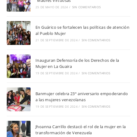
“Madres Virtuosas”
25 DE MAYO DE 2024
/
SIN COMENTARIOS
En Guárico se fortalecen las políticas de atención
al Pueblo Mujer
21 DE SEPTIEMBRE DE 2024
/
SIN COMENTARIOS
Inauguran Defensoría de los Derechos de la
Mujer en La Guaira
19 DE SEPTIEMBRE DE 2024
/
SIN COMENTARIOS
Banmujer celebra 23° aniversario empoderando
a las mujeres venezolanas
19 DE SEPTIEMBRE DE 2024
/
SIN COMENTARIOS
Jhoanna Carrillo destacó el rol de la mujer en la
transformación de Venezuela