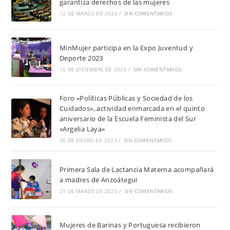
garantiza derechos de las mujeres
12 DE MARZO DE 2024
/
SIN COMENTARIOS
MinMujer participa en la Expo Juventud y
Deporte 2023
15 DE DICIEMBRE DE 2023
/
SIN COMENTARIOS
Foro «Políticas Públicas y Sociedad de los
Cuidados», actividad enmarcada en el quinto
aniversario de la Escuela Feminista del Sur
«Argelia Laya»
26 DE ENERO DE 2023
/
SIN COMENTARIOS
Primera Sala de Lactancia Materna acompañará
a madres de Anzoátegui
21 DE MARZO DE 2025
/
SIN COMENTARIOS
Mujeres de Barinas y Portuguesa recibieron