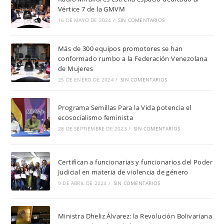
Vértice 7 de la GMVM
16 DE MAYO DE 2024
/
SIN COMENTARIOS
Más de 300 equipos promotores se han
conformado rumbo a la Federación Venezolana
de Mujeres
25 DE ENERO DE 2024
/
SIN COMENTARIOS
Programa Semillas Para la Vida potencia el
ecosocialismo feminista
28 DE SEPTIEMBRE DE 2023
/
SIN COMENTARIOS
Certifican a funcionarias y funcionarios del Poder
Judicial en materia de violencia de género
9 DE ABRIL DE 2024
/
SIN COMENTARIOS
Ministra Dheliz Álvarez: la Revolución Bolivariana