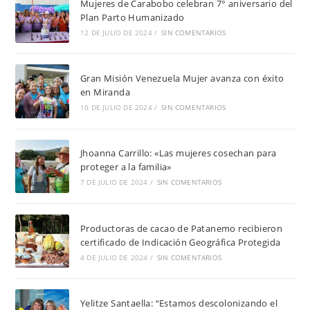
Mujeres de Carabobo celebran 7° aniversario del
Plan Parto Humanizado
12 DE JULIO DE 2024
/
SIN COMENTARIOS
Gran Misión Venezuela Mujer avanza con éxito
en Miranda
10 DE JULIO DE 2024
/
SIN COMENTARIOS
Jhoanna Carrillo: «Las mujeres cosechan para
proteger a la familia»
7 DE JULIO DE 2024
/
SIN COMENTARIOS
Productoras de cacao de Patanemo recibieron
certificado de Indicación Geográfica Protegida
4 DE JULIO DE 2024
/
SIN COMENTARIOS
Yelitze Santaella: “Estamos descolonizando el