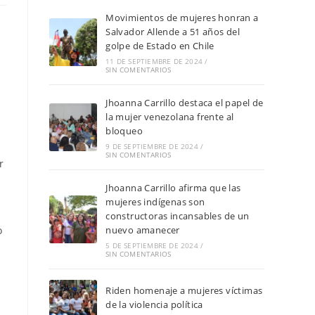
Movimientos de mujeres honran a
Salvador Allende a 51 años del
golpe de Estado en Chile
11 DE SEPTIEMBRE DE 2024
/
SIN COMENTARIOS
Jhoanna Carrillo destaca el papel de
la mujer venezolana frente al
bloqueo
9 DE SEPTIEMBRE DE 2024
/
SIN COMENTARIOS
r
Jhoanna Carrillo afirma que las
mujeres indígenas son
constructoras incansables de un
o
nuevo amanecer
5 DE SEPTIEMBRE DE 2024
/
SIN COMENTARIOS
Riden homenaje a mujeres víctimas
de la violencia política