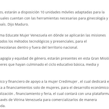
es, estarán a disposición 10 unidades móviles adaptadas para la
 cuales cuentan con las herramientas necesarias para ginecología y
país. Dijo Maduro.
orma Educate Mujer Venezuela en dónde se aplicarán las misiones
todos los métodos tecnológicos y presenciales, para el
zolanas dentro y fuera del territorio nacional.
dagogía y equidad de género, estarán presentes en esta Gran Misi
res que hayan culminado el ciclo educativo básica, media y
co y financiero de apoyo a la mujer Credimujer , el cual dedicará e
a a financiamientos solo de mujeres, para el desarrollo económico
ización , financiamiento y feria, el cual contará con una plataform
ravés de Vitrina Venezuela para comercializarlos de manera
ada.