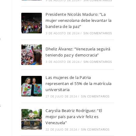
9 DE AGOSTO DE 2024
/
SIN COMENTARIOS
Presidente Nicolás Maduro: “La
mujer venezolana debe levantar la
bandera de la paz”
3 DE AGOSTO DE 2024
/
SIN COMENTARIOS
n
Dheliz Álvarez: “Venezuela seguirá
teniendo paz y democracia”
3 DE AGOSTO DE 2024
/
SIN COMENTARIOS
Las mujeres de la Patria
representan el 55% de la matrícula
universitaria
27 DE JULIO DE 2024
/
SIN COMENTARIOS
s
Caryslia Beatriz Rodríguez: “El
mejor país para vivir feliz es
Venezuela”
22 DE JULIO DE 2024
/
SIN COMENTARIOS