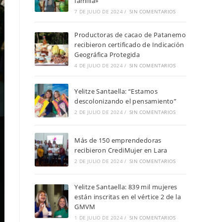
familia»
7 DE JULIO DE 2024
/
SIN COMENTARIOS
Productoras de cacao de Patanemo
recibieron certificado de Indicación
Geográfica Protegida
4 DE JULIO DE 2024
/
SIN COMENTARIOS
Yelitze Santaella: “Estamos
descolonizando el pensamiento”
2 DE JULIO DE 2024
/
SIN COMENTARIOS
Más de 150 emprendedoras
recibieron CrediMujer en Lara
2 DE JULIO DE 2024
/
SIN COMENTARIOS
Yelitze Santaella: 839 mil mujeres
están inscritas en el vértice 2 de la
GMVM
1 DE JULIO DE 2024
/
SIN COMENTARIOS