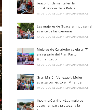
brazo fundamental en la
construcción de la Patria
15 DE JULIO DE 2024
/
SIN COMENTARIOS
Las mujeres de Guacara impulsan el
avance de las comunas
13 DE JULIO DE 2024
/
SIN COMENTARIOS
Mujeres de Carabobo celebran 7°
aniversario del Plan Parto
Humanizado
12 DE JULIO DE 2024
/
SIN COMENTARIOS
Gran Misión Venezuela Mujer
avanza con éxito en Miranda
10 DE JULIO DE 2024
/
SIN COMENTARIOS
Jhoanna Carrillo: «Las mujeres
cosechan para proteger a la