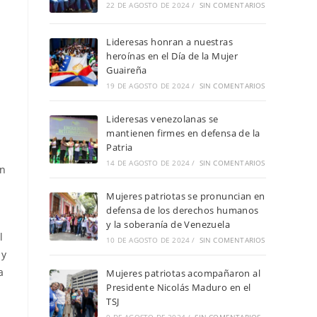
22 DE AGOSTO DE 2024
/
SIN COMENTARIOS
Lideresas honran a nuestras
heroínas en el Día de la Mujer
Guaireña
19 DE AGOSTO DE 2024
/
SIN COMENTARIOS
Lideresas venezolanas se
mantienen firmes en defensa de la
Patria
14 DE AGOSTO DE 2024
/
SIN COMENTARIOS
ón
Mujeres patriotas se pronuncian en
defensa de los derechos humanos
y la soberanía de Venezuela
l
10 DE AGOSTO DE 2024
/
SIN COMENTARIOS
 y
a
Mujeres patriotas acompañaron al
Presidente Nicolás Maduro en el
TSJ