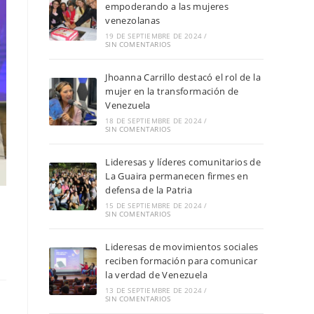
empoderando a las mujeres
venezolanas
19 DE SEPTIEMBRE DE 2024
/
SIN COMENTARIOS
Jhoanna Carrillo destacó el rol de la
mujer en la transformación de
Venezuela
18 DE SEPTIEMBRE DE 2024
/
SIN COMENTARIOS
Lideresas y líderes comunitarios de
La Guaira permanecen firmes en
defensa de la Patria
15 DE SEPTIEMBRE DE 2024
/
SIN COMENTARIOS
Lideresas de movimientos sociales
reciben formación para comunicar
la verdad de Venezuela
13 DE SEPTIEMBRE DE 2024
/
SIN COMENTARIOS