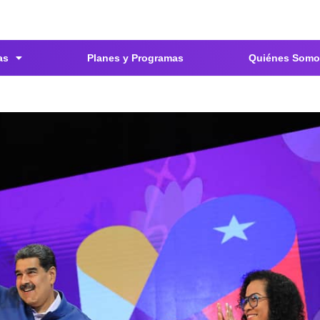
as
Planes y Programas
Quiénes Somo