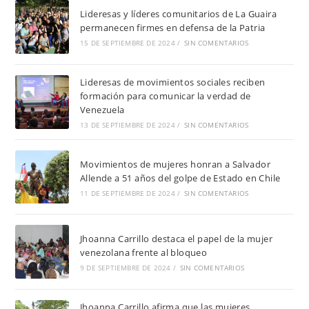
Lideresas y líderes comunitarios de La Guaira
permanecen firmes en defensa de la Patria
15 DE SEPTIEMBRE DE 2024
/
SIN COMENTARIOS
Lideresas de movimientos sociales reciben
formación para comunicar la verdad de
Venezuela
13 DE SEPTIEMBRE DE 2024
/
SIN COMENTARIOS
Movimientos de mujeres honran a Salvador
Allende a 51 años del golpe de Estado en Chile
11 DE SEPTIEMBRE DE 2024
/
SIN COMENTARIOS
Jhoanna Carrillo destaca el papel de la mujer
venezolana frente al bloqueo
9 DE SEPTIEMBRE DE 2024
/
SIN COMENTARIOS
Jhoanna Carrillo afirma que las mujeres