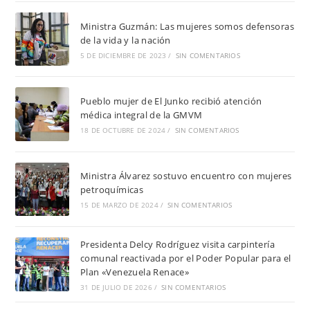
Ministra Guzmán: Las mujeres somos defensoras
de la vida y la nación
5 DE DICIEMBRE DE 2023
/
SIN COMENTARIOS
Pueblo mujer de El Junko recibió atención
médica integral de la GMVM
18 DE OCTUBRE DE 2024
/
SIN COMENTARIOS
Ministra Álvarez sostuvo encuentro con mujeres
petroquímicas
15 DE MARZO DE 2024
/
SIN COMENTARIOS
Presidenta Delcy Rodríguez visita carpintería
comunal reactivada por el Poder Popular para el
Plan «Venezuela Renace»
31 DE JULIO DE 2026
/
SIN COMENTARIOS