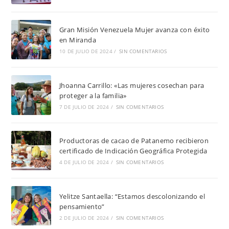
Gran Misión Venezuela Mujer avanza con éxito
en Miranda
10 DE JULIO DE 2024
/
SIN COMENTARIOS
Jhoanna Carrillo: «Las mujeres cosechan para
proteger a la familia»
7 DE JULIO DE 2024
/
SIN COMENTARIOS
Productoras de cacao de Patanemo recibieron
certificado de Indicación Geográfica Protegida
4 DE JULIO DE 2024
/
SIN COMENTARIOS
Yelitze Santaella: “Estamos descolonizando el
pensamiento”
2 DE JULIO DE 2024
/
SIN COMENTARIOS