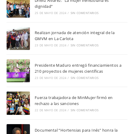
Dheliz Álvarez: “La mujer venezolana es
dignidad”
25 DE MAYO DE 2024
/
SIN COMENTARIOS
Realizan jornada de atención integral de la
GMVM en La Carlota
23 DE MAYO DE 2024
/
SIN COMENTARIOS
Presidente Maduro entregó financiamientos a
210 proyectos de mujeres científicas
23 DE MAYO DE 2024
/
SIN COMENTARIOS
Fuerza trabajadora de MinMujer firmó en
rechazo a las sanciones
22 DE MAYO DE 2024
/
SIN COMENTARIOS
Documental “Hortensias para Inés” honra la