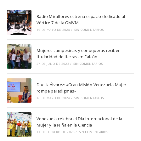
Radio Miraflores estrena espacio dedicado al
Vértice 7 de la GMVM
16 DE MAYO DE 2024
/
SIN COMENTARIOS
Mujeres campesinas y conuqueras reciben
titularidad de tierras en Falcón
27 DE JULIO DE 2023
/
SIN COMENTARIOS
Dheliz Álvarez: «Gran Misión Venezuela Mujer
rompe paradigmas»
16 DE MAYO DE 2024
/
SIN COMENTARIOS
Venezuela celebra el Día Internacional de la
Mujer y la Niña en la Ciencia
11 DE FEBRERO DE 2026
/
SIN COMENTARIOS