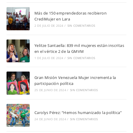
Más de 150 emprendedoras recibieron
CrediMujer en Lara
2 DE JULIO DE 2024
/
SIN COMENTARIOS
Yelitze Santaella: 839 mil mujeres están inscritas
en el vértice 2 de la GMVM
1 DE JULIO DE 2024
/
SIN COMENTARIOS
Gran Misión Venezuela Mujer incrementa la
participación política
25 DE JUNIO DE 2024
/
SIN COMENTARIOS
Carolys Pérez: “Hemos humanizado la política”
24 DE JUNIO DE 2024
/
SIN COMENTARIOS