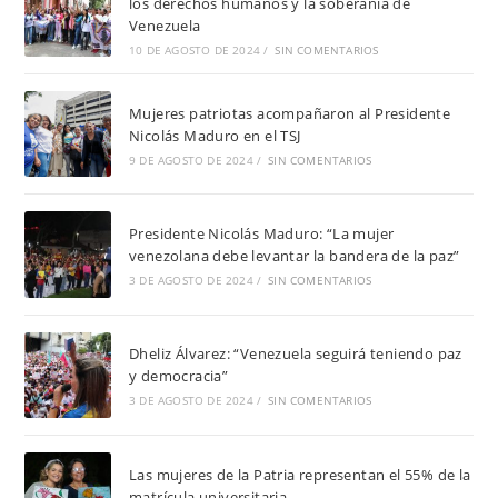
los derechos humanos y la soberanía de
Venezuela
10 DE AGOSTO DE 2024
/
SIN COMENTARIOS
Mujeres patriotas acompañaron al Presidente
Nicolás Maduro en el TSJ
9 DE AGOSTO DE 2024
/
SIN COMENTARIOS
Presidente Nicolás Maduro: “La mujer
venezolana debe levantar la bandera de la paz”
3 DE AGOSTO DE 2024
/
SIN COMENTARIOS
Dheliz Álvarez: “Venezuela seguirá teniendo paz
y democracia”
3 DE AGOSTO DE 2024
/
SIN COMENTARIOS
Las mujeres de la Patria representan el 55% de la
matrícula universitaria