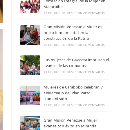
Formación Integral de la Mujer en
Maracaibo
17 DE JULIO DE 2024
/
SIN COMENTARIOS
Gran Misión Venezuela Mujer es
brazo fundamental en la
construcción de la Patria
15 DE JULIO DE 2024
/
SIN COMENTARIOS
Las mujeres de Guacara impulsan el
avance de las comunas
13 DE JULIO DE 2024
/
SIN COMENTARIOS
Mujeres de Carabobo celebran 7°
aniversario del Plan Parto
Humanizado
12 DE JULIO DE 2024
/
SIN COMENTARIOS
Gran Misión Venezuela Mujer
avanza con éxito en Miranda