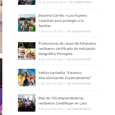
10 DE JULIO DE 2024
/
SIN COMENTARIOS
Jhoanna Carrillo: «Las mujeres
cosechan para proteger a la
familia»
7 DE JULIO DE 2024
/
SIN COMENTARIOS
Productoras de cacao de Patanemo
recibieron certificado de Indicación
Geográfica Protegida
4 DE JULIO DE 2024
/
SIN COMENTARIOS
Yelitze Santaella: “Estamos
descolonizando el pensamiento”
2 DE JULIO DE 2024
/
SIN COMENTARIOS
Más de 150 emprendedoras
recibieron CrediMujer en Lara
2 DE JULIO DE 2024
/
SIN COMENTARIOS