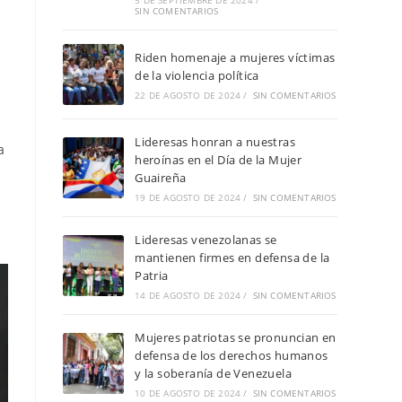
5 DE SEPTIEMBRE DE 2024
/
SIN COMENTARIOS
Riden homenaje a mujeres víctimas
de la violencia política
22 DE AGOSTO DE 2024
/
SIN COMENTARIOS
Lideresas honran a nuestras
a
heroínas en el Día de la Mujer
Guaireña
19 DE AGOSTO DE 2024
/
SIN COMENTARIOS
Lideresas venezolanas se
mantienen firmes en defensa de la
Patria
14 DE AGOSTO DE 2024
/
SIN COMENTARIOS
Mujeres patriotas se pronuncian en
defensa de los derechos humanos
y la soberanía de Venezuela
10 DE AGOSTO DE 2024
/
SIN COMENTARIOS