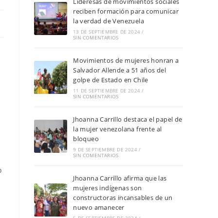
Lideresas de movimientos sociales
reciben formación para comunicar
la verdad de Venezuela
13 DE SEPTIEMBRE DE 2024
/
SIN COMENTARIOS
Movimientos de mujeres honran a
Salvador Allende a 51 años del
golpe de Estado en Chile
11 DE SEPTIEMBRE DE 2024
/
SIN COMENTARIOS
Jhoanna Carrillo destaca el papel de
la mujer venezolana frente al
bloqueo
9 DE SEPTIEMBRE DE 2024
/
SIN COMENTARIOS
o
Jhoanna Carrillo afirma que las
mujeres indígenas son
constructoras incansables de un
nuevo amanecer