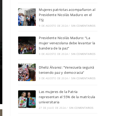
Mujeres patriotas acompañaron al
Presidente Nicolás Maduro en el
TSJ
9 DE AGOSTO DE 2024
/
SIN COMENTARIOS
Presidente Nicolás Maduro: “La
mujer venezolana debe levantar la
bandera de la paz”
3 DE AGOSTO DE 2024
/
SIN COMENTARIOS
Dheliz Álvarez: “Venezuela seguirá
teniendo paz y democracia”
3 DE AGOSTO DE 2024
/
SIN COMENTARIOS
Las mujeres de la Patria
representan el 55% de la matrícula
universitaria
27 DE JULIO DE 2024
/
SIN COMENTARIOS