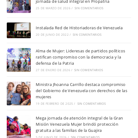
jornada de salud integral en Propatria
25 DE MARZO DE 2026
/
SIN COMENTARIOS
Instalada Red de Historiadoras de Venezuela
20 DE JUNIO DE 2022
/
SIN COMENTARIOS
Alma de Mujer: Lideresas de partidos políticos
ratifican compromiso con la democracia y la
defensa de la Patria
27 DE ENERO DE 2026
/
SIN COMENTARIOS
Ministra Jhoanna Carrillo destaca compromiso
del Gobierno de Venezuela con derechos de las
mujeres
19 DE FEBRERO DE 2025
/
SIN COMENTARIOS
Mega jornada de atención integral de la Gran
Misión Venezuela Mujer brindó protección
gratuita a las familias de la Guajira
5 DE JUNIO DE 2026
/
SIN COMENTARIOS