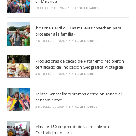
en Miranda
10 DE JULIO DE 2024
/
SIN COMENTARIOS
Jhoanna Carrillo: «Las mujeres cosechan para
proteger a la familia»
7 DE JULIO DE 2024
/
SIN COMENTARIOS
Productoras de cacao de Patanemo recibieron
certificado de Indicación Geográfica Protegida
4 DE JULIO DE 2024
/
SIN COMENTARIOS
Yelitze Santaella: “Estamos descolonizando el
pensamiento”
2 DE JULIO DE 2024
/
SIN COMENTARIOS
Más de 150 emprendedoras recibieron
CrediMujer en Lara