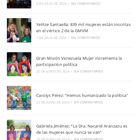
2 DE JULIO DE 2024
/
SIN COMENTARIOS
Yelitze Santaella: 839 mil mujeres están inscritas
en el vértice 2 de la GMVM
1 DE JULIO DE 2024
/
SIN COMENTARIOS
Gran Misión Venezuela Mujer incrementa la
participación política
25 DE JUNIO DE 2024
/
SIN COMENTARIOS
Carolys Pérez: “Hemos humanizado la política”
24 DE JUNIO DE 2024
/
SIN COMENTARIOS
Gabriela Jiménez: “La Dra. Nacarid Aranzazu es
de las mujeres que nunca se van”
18 DE JUNIO DE 2024
/
SIN COMENTARIOS