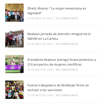
Dheliz Álvarez: “La mujer venezolana es
dignidad”
25 DE MAYO DE 2024
/
SIN COMENTARIOS
Realizan jornada de atención integral de la
GMVM en La Carlota
23 DE MAYO DE 2024
/
SIN COMENTARIOS
Presidente Maduro entregó financiamientos a
210 proyectos de mujeres científicas
23 DE MAYO DE 2024
/
SIN COMENTARIOS
Fuerza trabajadora de MinMujer firmó en
rechazo a las sanciones
22 DE MAYO DE 2024
/
SIN COMENTARIOS