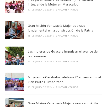
Integral de la Mujer en Maracaibo
17 DE JULIO DE 2024
/
SIN COMENTARIOS
Gran Misión Venezuela Mujer es brazo
fundamental en la construcción de la Patria
15 DE JULIO DE 2024
/
SIN COMENTARIOS
Las mujeres de Guacara impulsan el avance de
las comunas
13 DE JULIO DE 2024
/
SIN COMENTARIOS
Mujeres de Carabobo celebran 7° aniversario del
Plan Parto Humanizado
12 DE JULIO DE 2024
/
SIN COMENTARIOS
Gran Misión Venezuela Mujer avanza con éxito