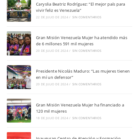
Caryslia Beatriz Rodríguez: “El mejor país para
vivir feliz es Venezuela”
22 DE JULIO DE 2024
/
SIN COMENTARIOS
Gran Misión Venezuela Mujer ha atendido más
de 6 millones 591 mil mujeres
20 DE JULIO DE 2024
/
SIN COMENTARIOS
Presidente Nicolás Maduro: “Las mujeres tienen
en mí un defensor”
20 DE JULIO DE 2024
/
SIN COMENTARIOS
Gran Misión Venezuela Mujer ha financiado a
120 mil mujeres
18 DE JULIO DE 2024
/
SIN COMENTARIOS
Inauguran Centro de Atención y Formación