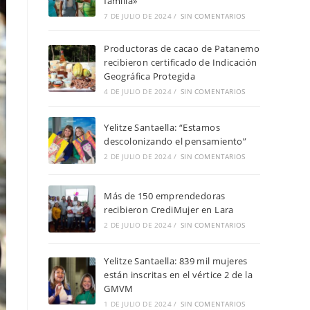
familia»
7 DE JULIO DE 2024
/
SIN COMENTARIOS
Productoras de cacao de Patanemo
recibieron certificado de Indicación
Geográfica Protegida
4 DE JULIO DE 2024
/
SIN COMENTARIOS
Yelitze Santaella: “Estamos
descolonizando el pensamiento”
2 DE JULIO DE 2024
/
SIN COMENTARIOS
Más de 150 emprendedoras
recibieron CrediMujer en Lara
2 DE JULIO DE 2024
/
SIN COMENTARIOS
Yelitze Santaella: 839 mil mujeres
están inscritas en el vértice 2 de la
GMVM
1 DE JULIO DE 2024
/
SIN COMENTARIOS