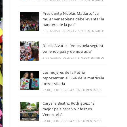
9 DE AGOSTO DE 2024
/
SIN COMENTARIOS
Presidente Nicolás Maduro: “La
mujer venezolana debe levantar la
bandera de la paz”
3 DE AGOSTO DE 2024
/
SIN COMENTARIOS
Dheliz Álvarez: “Venezuela seguirá
teniendo paz y democracia”
3 DE AGOSTO DE 2024
/
SIN COMENTARIOS
Las mujeres de la Patria
representan el 55% de la matrícula
universitaria
27 DE JULIO DE 2024
/
SIN COMENTARIOS
Caryslia Beatriz Rodríguez: “El
mejor país para vivir feliz es
Venezuela”
22 DE JULIO DE 2024
/
SIN COMENTARIOS