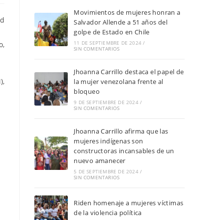
Movimientos de mujeres honran a
ad
Salvador Allende a 51 años del
golpe de Estado en Chile
11 DE SEPTIEMBRE DE 2024
/
o,
SIN COMENTARIOS
Jhoanna Carrillo destaca el papel de
),
la mujer venezolana frente al
bloqueo
9 DE SEPTIEMBRE DE 2024
/
SIN COMENTARIOS
Jhoanna Carrillo afirma que las
mujeres indígenas son
constructoras incansables de un
nuevo amanecer
5 DE SEPTIEMBRE DE 2024
/
SIN COMENTARIOS
Riden homenaje a mujeres víctimas
de la violencia política