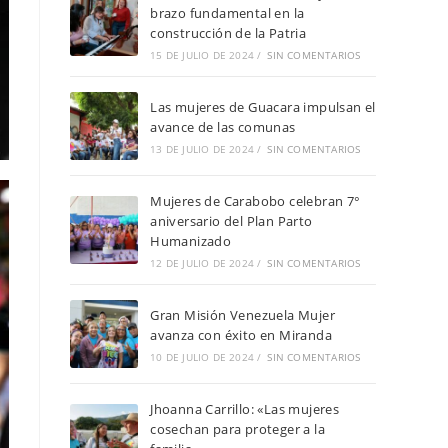
brazo fundamental en la
construcción de la Patria
15 DE JULIO DE 2024
/
SIN COMENTARIOS
Las mujeres de Guacara impulsan el
avance de las comunas
13 DE JULIO DE 2024
/
SIN COMENTARIOS
Mujeres de Carabobo celebran 7°
aniversario del Plan Parto
Humanizado
12 DE JULIO DE 2024
/
SIN COMENTARIOS
Gran Misión Venezuela Mujer
avanza con éxito en Miranda
10 DE JULIO DE 2024
/
SIN COMENTARIOS
Jhoanna Carrillo: «Las mujeres
cosechan para proteger a la