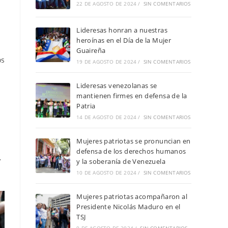
22 DE AGOSTO DE 2024
/
SIN COMENTARIOS
Lideresas honran a nuestras
heroínas en el Día de la Mujer
Guaireña
os
19 DE AGOSTO DE 2024
/
SIN COMENTARIOS
Lideresas venezolanas se
mantienen firmes en defensa de la
Patria
14 DE AGOSTO DE 2024
/
SIN COMENTARIOS
Mujeres patriotas se pronuncian en
defensa de los derechos humanos
y la soberanía de Venezuela
10 DE AGOSTO DE 2024
/
SIN COMENTARIOS
Mujeres patriotas acompañaron al
Presidente Nicolás Maduro en el
TSJ