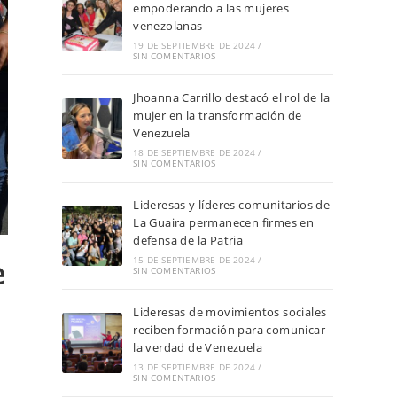
empoderando a las mujeres
venezolanas
19 DE SEPTIEMBRE DE 2024
/
SIN COMENTARIOS
Jhoanna Carrillo destacó el rol de la
mujer en la transformación de
Venezuela
18 DE SEPTIEMBRE DE 2024
/
SIN COMENTARIOS
Lideresas y líderes comunitarios de
La Guaira permanecen firmes en
defensa de la Patria
e
15 DE SEPTIEMBRE DE 2024
/
SIN COMENTARIOS
Lideresas de movimientos sociales
reciben formación para comunicar
la verdad de Venezuela
13 DE SEPTIEMBRE DE 2024
/
SIN COMENTARIOS