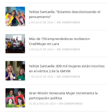
Yelitze Santaella: “Estamos descolonizando el
pensamiento”
2 DE JULIO DE 2024
/
SIN COMENTARIOS
Más de 150 emprendedoras recibieron
CrediMujer en Lara
2 DE JULIO DE 2024
/
SIN COMENTARIOS
Yelitze Santaella: 839 mil mujeres están inscritas
en el vértice 2 de la GMVM
1 DE JULIO DE 2024
/
SIN COMENTARIOS
Gran Misión Venezuela Mujer incrementa la
participación política
25 DE JUNIO DE 2024
/
SIN COMENTARIOS