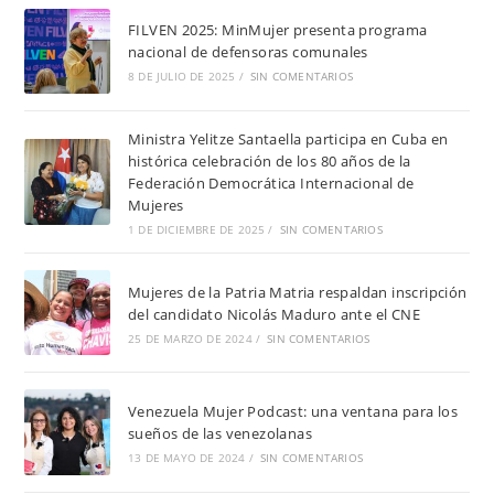
FILVEN 2025: MinMujer presenta programa
nacional de defensoras comunales
8 DE JULIO DE 2025
/
SIN COMENTARIOS
Ministra Yelitze Santaella participa en Cuba en
histórica celebración de los 80 años de la
Federación Democrática Internacional de
Mujeres
1 DE DICIEMBRE DE 2025
/
SIN COMENTARIOS
Mujeres de la Patria Matria respaldan inscripción
del candidato Nicolás Maduro ante el CNE
25 DE MARZO DE 2024
/
SIN COMENTARIOS
Venezuela Mujer Podcast: una ventana para los
sueños de las venezolanas
13 DE MAYO DE 2024
/
SIN COMENTARIOS