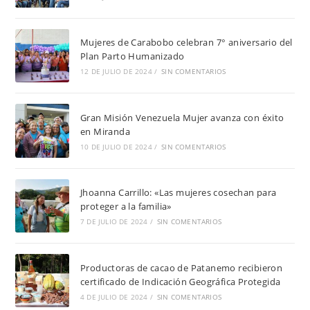
Mujeres de Carabobo celebran 7° aniversario del
Plan Parto Humanizado
12 DE JULIO DE 2024
/
SIN COMENTARIOS
Gran Misión Venezuela Mujer avanza con éxito
en Miranda
10 DE JULIO DE 2024
/
SIN COMENTARIOS
Jhoanna Carrillo: «Las mujeres cosechan para
proteger a la familia»
7 DE JULIO DE 2024
/
SIN COMENTARIOS
Productoras de cacao de Patanemo recibieron
certificado de Indicación Geográfica Protegida
4 DE JULIO DE 2024
/
SIN COMENTARIOS