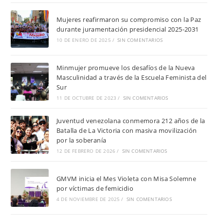
Mujeres reafirmaron su compromiso con la Paz
durante juramentación presidencial 2025-2031
10 DE ENERO DE 2025
/
SIN COMENTARIOS
Minmujer promueve los desafíos de la Nueva
Masculinidad a través de la Escuela Feminista del
Sur
11 DE OCTUBRE DE 2023
/
SIN COMENTARIOS
Juventud venezolana conmemora 212 años de la
Batalla de La Victoria con masiva movilización
por la soberanía
12 DE FEBRERO DE 2026
/
SIN COMENTARIOS
GMVM inicia el Mes Violeta con Misa Solemne
por víctimas de femicidio
4 DE NOVIEMBRE DE 2025
/
SIN COMENTARIOS