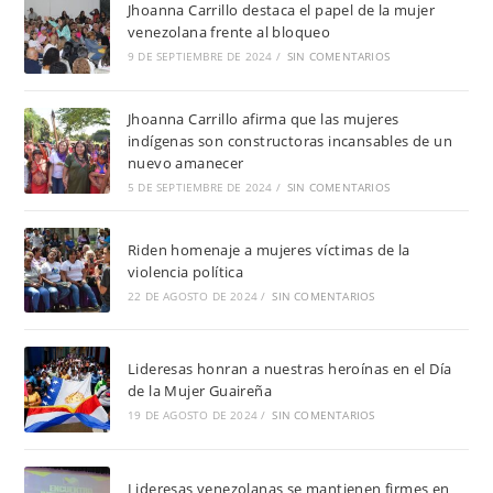
Jhoanna Carrillo destaca el papel de la mujer
venezolana frente al bloqueo
9 DE SEPTIEMBRE DE 2024
/
SIN COMENTARIOS
Jhoanna Carrillo afirma que las mujeres
indígenas son constructoras incansables de un
nuevo amanecer
5 DE SEPTIEMBRE DE 2024
/
SIN COMENTARIOS
Riden homenaje a mujeres víctimas de la
violencia política
22 DE AGOSTO DE 2024
/
SIN COMENTARIOS
Lideresas honran a nuestras heroínas en el Día
de la Mujer Guaireña
19 DE AGOSTO DE 2024
/
SIN COMENTARIOS
Lideresas venezolanas se mantienen firmes en