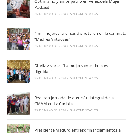
Optimismo y amor patrio en Venezuela Mujer
Podcast
26 DE MAYO DE 2024
/
SIN COMENTARIOS
4 mil mujeres larenses disfrutaron en la caminata
“Madres Virtuosas”
25 DE MAYO DE 2024
/
SIN COMENTARIOS
Dheliz Álvarez: “La mujer venezolana es
dignidad”
25 DE MAYO DE 2024
/
SIN COMENTARIOS
Realizan jornada de atención integral de la
GMVM en La Carlota
23 DE MAYO DE 2024
/
SIN COMENTARIOS
Presidente Maduro entregó financiamientos a