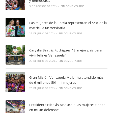
y democracia”
3 DE AGOSTO DE 2024
/
SIN COMENTARIOS
Las mujeres de la Patria representan el 55% de la
matrícula universitaria
27 DE JULIO DE 2024
/
SIN COMENTARIOS
Caryslia Beatriz Rodríguez: “El mejor país para
vivir feliz es Venezuela”
22 DE JULIO DE 2024
/
SIN COMENTARIOS
Gran Misión Venezuela Mujer ha atendido más
de 6 millones 591 mil mujeres
20 DE JULIO DE 2024
/
SIN COMENTARIOS
Presidente Nicolás Maduro: “Las mujeres tienen
en mí un defensor”