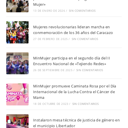
Mujer»
13 DE ENERO DE 2026
/
SIN COMENTARIOS
Mujeres revolucionarias lideran marcha en
conmemoración de los 36 años del Caracazo
27 DE FEBRERO DE 2025
/
SIN COMENTARIOS
MinMujer participa en el segundo día del II
Encuentro Nacional de «Tejiendo Redes»
26 DE SEPTIEMBRE DE 2025
/
SIN COMENTARIOS
MinMujer promueve Caminata Rosa por el Día
Internacional de la Lucha Contra el Cáncer de
Mama
18 DE OCTUBRE DE 2023
/
SIN COMENTARIOS
Instalaron mesa técnica de justicia de género en
el municipio Libertador