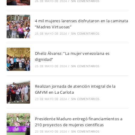
26 DE MAYO DE 2024
/
SIN COMENTARIOS
4 mil mujeres larenses disfrutaron en la caminata
“Madres Virtuosas”
25 DE MAYO DE 2024
/
SIN COMENTARIOS
Dheliz Álvarez: “La mujer venezolana es
dignidad”
25 DE MAYO DE 2024
/
SIN COMENTARIOS
Realizan jornada de atención integral de la
GMVM en La Carlota
23 DE MAYO DE 2024
/
SIN COMENTARIOS
Presidente Maduro entregó financiamientos a
210 proyectos de mujeres científicas
23 DE MAYO DE 2024
/
SIN COMENTARIOS