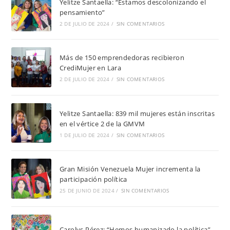
Yelitze Santaella: “Estamos descolonizando el
pensamiento”
2 DE JULIO DE 2024
/
SIN COMENTARIOS
Más de 150 emprendedoras recibieron
CrediMujer en Lara
2 DE JULIO DE 2024
/
SIN COMENTARIOS
Yelitze Santaella: 839 mil mujeres están inscritas
en el vértice 2 de la GMVM
1 DE JULIO DE 2024
/
SIN COMENTARIOS
Gran Misión Venezuela Mujer incrementa la
participación política
25 DE JUNIO DE 2024
/
SIN COMENTARIOS
Carolys Pérez: “Hemos humanizado la política”