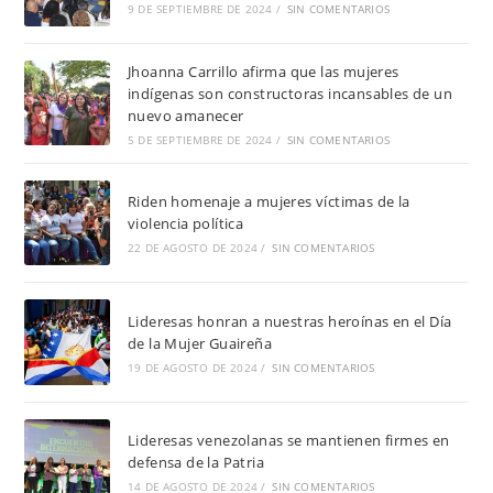
9 DE SEPTIEMBRE DE 2024
/
SIN COMENTARIOS
Jhoanna Carrillo afirma que las mujeres
indígenas son constructoras incansables de un
nuevo amanecer
5 DE SEPTIEMBRE DE 2024
/
SIN COMENTARIOS
Riden homenaje a mujeres víctimas de la
violencia política
22 DE AGOSTO DE 2024
/
SIN COMENTARIOS
Lideresas honran a nuestras heroínas en el Día
de la Mujer Guaireña
19 DE AGOSTO DE 2024
/
SIN COMENTARIOS
Lideresas venezolanas se mantienen firmes en
defensa de la Patria
14 DE AGOSTO DE 2024
/
SIN COMENTARIOS