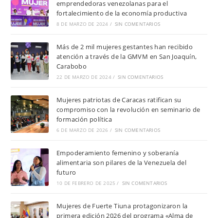
emprendedoras venezolanas para el
fortalecimiento de la economía productiva
8 DE MARZO DE 2024
/
SIN COMENTARIOS
Más de 2 mil mujeres gestantes han recibido
atención a través de la GMVM en San Joaquín,
Carabobo
22 DE MARZO DE 2024
/
SIN COMENTARIOS
Mujeres patriotas de Caracas ratifican su
compromiso con la revolución en seminario de
formación política
6 DE MARZO DE 2026
/
SIN COMENTARIOS
Empoderamiento femenino y soberanía
alimentaria son pilares de la Venezuela del
futuro
10 DE FEBRERO DE 2025
/
SIN COMENTARIOS
Mujeres de Fuerte Tiuna protagonizaron la
primera edición 2026 del programa «Alma de