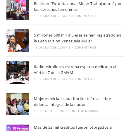
Realizan “Foro Nacional Mujer Trabajadora” por
los derechos femeninos
16 DE MAYO DE 2024
/
SIN COMENTARIOS
5 millones 600 mil mujeres se han registrado en
la Gran Misión Venezuela Mujer
16 DE MAYO DE 2024
/
SIN COMENTARIOS
Radio Miraflores estrena espacio dedicado al
Vértice 7 de la GMVM
16 DE MAYO DE 2024
/
SIN COMENTARIOS
Mujeres inician capacitación teórica sobre
defensa integral de la nación
16 DE ENERO DE 2025
/
SIN COMENTARIOS
Más de 33 mil créditos fueron otorgados a