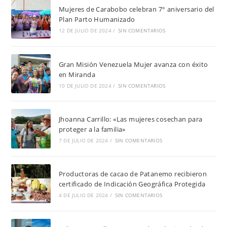
Mujeres de Carabobo celebran 7° aniversario del
Plan Parto Humanizado
12 DE JULIO DE 2024
/
SIN COMENTARIOS
Gran Misión Venezuela Mujer avanza con éxito
en Miranda
10 DE JULIO DE 2024
/
SIN COMENTARIOS
Jhoanna Carrillo: «Las mujeres cosechan para
proteger a la familia»
7 DE JULIO DE 2024
/
SIN COMENTARIOS
Productoras de cacao de Patanemo recibieron
certificado de Indicación Geográfica Protegida
4 DE JULIO DE 2024
/
SIN COMENTARIOS