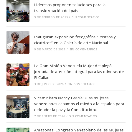
Lideresas proponen soluciones para la
transformación del país
9 DE FEBRERO DE 2025
/
SIN COMENTARIOS
Inauguran exposición fotográfica “Rostros y
cicatrices” en la Galería de arte Nacional
9 DE MARZO DE 2023
/
SIN COMENTARIOS
La Gran Misión Venezuela Mujer desplegó
jornada de atención integral para las mineras de
El Callao
3 DE JUNIO DE 2026
/
SIN COMENTARIOS
Viceministra Nancy García: «Las mujeres
venezolanas echamos el miedo a la espalda para
defender la paz y la Constitución»
7 DE ENERO DE 2026
/
SIN COMENTARIOS
Amazonas: Congreso Venezolano de las Mujeres