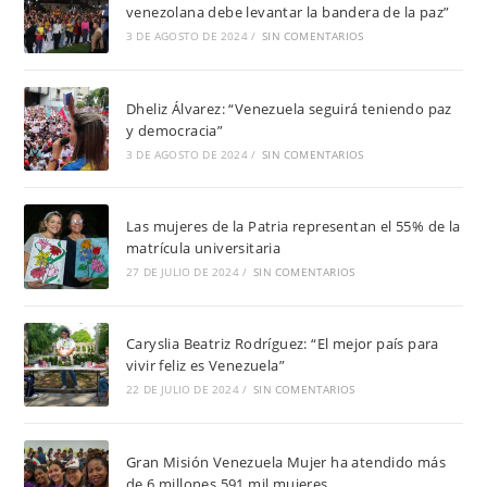
venezolana debe levantar la bandera de la paz”
3 DE AGOSTO DE 2024
/
SIN COMENTARIOS
Dheliz Álvarez: “Venezuela seguirá teniendo paz
y democracia”
3 DE AGOSTO DE 2024
/
SIN COMENTARIOS
Las mujeres de la Patria representan el 55% de la
matrícula universitaria
27 DE JULIO DE 2024
/
SIN COMENTARIOS
Caryslia Beatriz Rodríguez: “El mejor país para
vivir feliz es Venezuela”
22 DE JULIO DE 2024
/
SIN COMENTARIOS
Gran Misión Venezuela Mujer ha atendido más
de 6 millones 591 mil mujeres