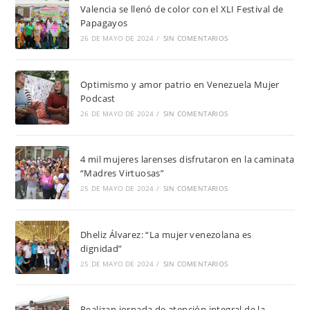
Valencia se llenó de color con el XLI Festival de
Papagayos
26 DE MAYO DE 2024
/
SIN COMENTARIOS
Optimismo y amor patrio en Venezuela Mujer
Podcast
26 DE MAYO DE 2024
/
SIN COMENTARIOS
4 mil mujeres larenses disfrutaron en la caminata
“Madres Virtuosas”
25 DE MAYO DE 2024
/
SIN COMENTARIOS
Dheliz Álvarez: “La mujer venezolana es
dignidad”
25 DE MAYO DE 2024
/
SIN COMENTARIOS
Realizan jornada de atención integral de la