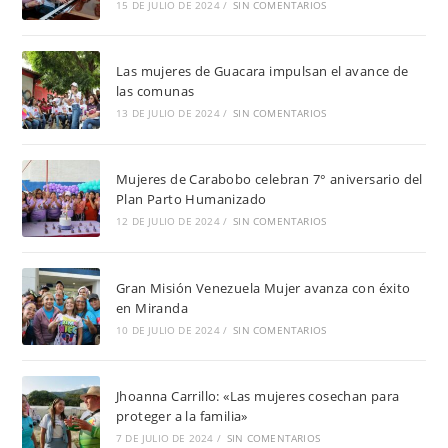
15 DE JULIO DE 2024
/
SIN COMENTARIOS
Las mujeres de Guacara impulsan el avance de
las comunas
13 DE JULIO DE 2024
/
SIN COMENTARIOS
Mujeres de Carabobo celebran 7° aniversario del
Plan Parto Humanizado
12 DE JULIO DE 2024
/
SIN COMENTARIOS
Gran Misión Venezuela Mujer avanza con éxito
en Miranda
10 DE JULIO DE 2024
/
SIN COMENTARIOS
Jhoanna Carrillo: «Las mujeres cosechan para
proteger a la familia»
7 DE JULIO DE 2024
/
SIN COMENTARIOS