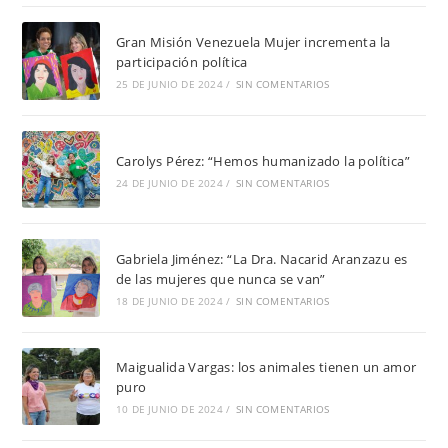
Gran Misión Venezuela Mujer incrementa la
participación política
25 DE JUNIO DE 2024
/
SIN COMENTARIOS
Carolys Pérez: “Hemos humanizado la política”
24 DE JUNIO DE 2024
/
SIN COMENTARIOS
Gabriela Jiménez: “La Dra. Nacarid Aranzazu es
de las mujeres que nunca se van”
18 DE JUNIO DE 2024
/
SIN COMENTARIOS
Maigualida Vargas: los animales tienen un amor
puro
10 DE JUNIO DE 2024
/
SIN COMENTARIOS