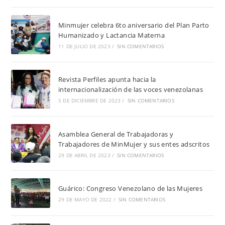
Minmujer celebra 6to aniversario del Plan Parto
Humanizado y Lactancia Materna
11 DE JULIO DE 2023
/
SIN COMENTARIOS
Revista Perfiles apunta hacia la
internacionalización de las voces venezolanas
5 DE DICIEMBRE DE 2023
/
SIN COMENTARIOS
Asamblea General de Trabajadoras y
Trabajadores de MinMujer y sus entes adscritos
29 DE ABRIL DE 2023
/
SIN COMENTARIOS
Guárico: Congreso Venezolano de las Mujeres
29 DE MAYO DE 2022
/
SIN COMENTARIOS