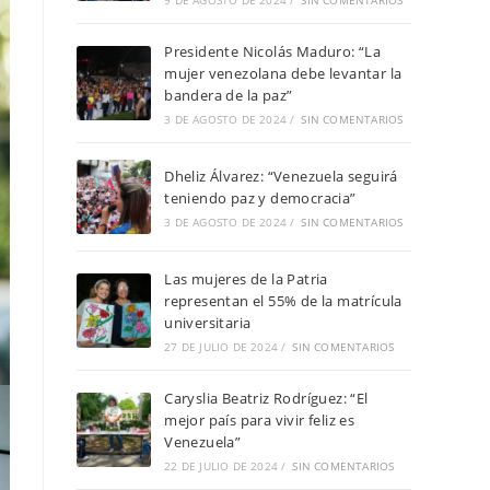
9 DE AGOSTO DE 2024
/
SIN COMENTARIOS
Presidente Nicolás Maduro: “La
mujer venezolana debe levantar la
bandera de la paz”
3 DE AGOSTO DE 2024
/
SIN COMENTARIOS
Dheliz Álvarez: “Venezuela seguirá
teniendo paz y democracia”
3 DE AGOSTO DE 2024
/
SIN COMENTARIOS
Las mujeres de la Patria
representan el 55% de la matrícula
universitaria
27 DE JULIO DE 2024
/
SIN COMENTARIOS
Caryslia Beatriz Rodríguez: “El
mejor país para vivir feliz es
Venezuela”
22 DE JULIO DE 2024
/
SIN COMENTARIOS