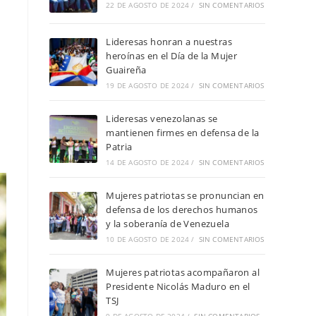
22 DE AGOSTO DE 2024
/
SIN COMENTARIOS
Lideresas honran a nuestras
heroínas en el Día de la Mujer
Guaireña
19 DE AGOSTO DE 2024
/
SIN COMENTARIOS
Lideresas venezolanas se
mantienen firmes en defensa de la
Patria
14 DE AGOSTO DE 2024
/
SIN COMENTARIOS
Mujeres patriotas se pronuncian en
defensa de los derechos humanos
y la soberanía de Venezuela
10 DE AGOSTO DE 2024
/
SIN COMENTARIOS
Mujeres patriotas acompañaron al
Presidente Nicolás Maduro en el
TSJ