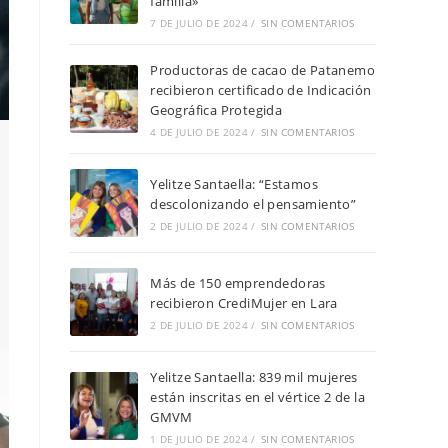
familia»
7 DE JULIO DE 2024
/
SIN COMENTARIOS
Productoras de cacao de Patanemo
recibieron certificado de Indicación
Geográfica Protegida
4 DE JULIO DE 2024
/
SIN COMENTARIOS
Yelitze Santaella: “Estamos
descolonizando el pensamiento”
2 DE JULIO DE 2024
/
SIN COMENTARIOS
Más de 150 emprendedoras
recibieron CrediMujer en Lara
2 DE JULIO DE 2024
/
SIN COMENTARIOS
Yelitze Santaella: 839 mil mujeres
están inscritas en el vértice 2 de la
GMVM
1 DE JULIO DE 2024
/
SIN COMENTARIOS