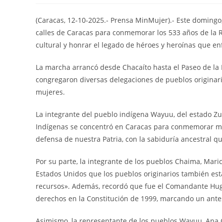
(Caracas, 12-10-2025.- Prensa MinMujer).- Este domingo
calles de Caracas para conmemorar los 533 años de la Re
cultural y honrar el legado de héroes y heroínas que en
La marcha arrancó desde Chacaíto hasta el Paseo de la 
congregaron diversas delegaciones de pueblos originarios
mujeres.
La integrante del pueblo indígena Wayuu, del estado Zu
Indígenas se concentró en Caracas para conmemorar m
defensa de nuestra Patria, con la sabiduría ancestral q
Por su parte, la integrante de los pueblos Chaima, Mari
Estados Unidos que los pueblos originarios también est
recursos». Además, recordó que fue el Comandante Hugo
derechos en la Constitución de 1999, marcando un antes
Asimismo, la representante de los pueblos Wayuu, Ana 