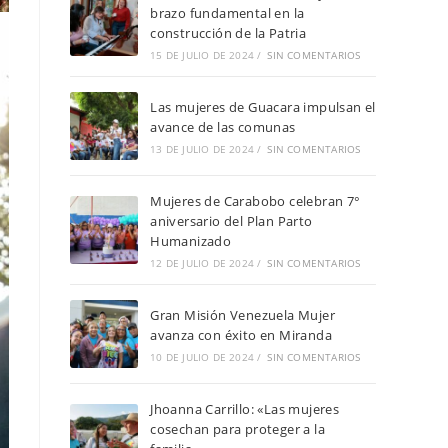
brazo fundamental en la
construcción de la Patria
15 DE JULIO DE 2024
/
SIN COMENTARIOS
Las mujeres de Guacara impulsan el
avance de las comunas
13 DE JULIO DE 2024
/
SIN COMENTARIOS
Mujeres de Carabobo celebran 7°
aniversario del Plan Parto
Humanizado
12 DE JULIO DE 2024
/
SIN COMENTARIOS
Gran Misión Venezuela Mujer
avanza con éxito en Miranda
10 DE JULIO DE 2024
/
SIN COMENTARIOS
Jhoanna Carrillo: «Las mujeres
cosechan para proteger a la