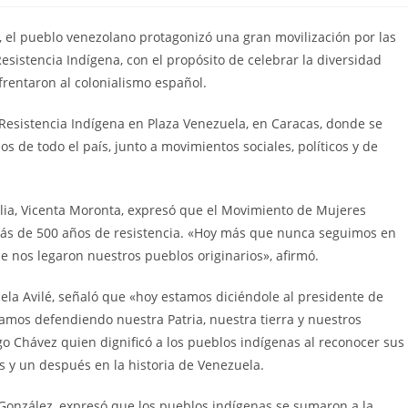
, el pueblo venezolano protagonizó una gran movilización por las
sistencia Indígena, con el propósito de celebrar la diversidad
frentaron al colonialismo español.
Resistencia Indígena en Plaza Venezuela, en Caracas, donde se
 de todo el país, junto a movimientos sociales, políticos y de
lia, Vicenta Moronta, expresó que el Movimiento de Mujeres
ás de 500 años de resistencia. «Hoy más que nunca seguimos en
ue nos legaron nuestros pueblos originarios», afirmó.
cela Avilé, señaló que «hoy estamos diciéndole al presidente de
amos defendiendo nuestra Patria, nuestra tierra y nuestros
 Chávez quien dignificó a los pueblos indígenas al reconocer sus
 y un después en la historia de Venezuela.
González, expresó que los pueblos indígenas se sumaron a la