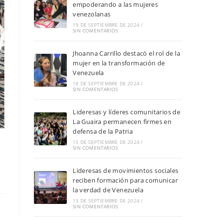
empoderando a las mujeres
venezolanas
19 DE SEPTIEMBRE DE 2024
/
SIN COMENTARIOS
Jhoanna Carrillo destacó el rol de la
mujer en la transformación de
Venezuela
18 DE SEPTIEMBRE DE 2024
/
SIN COMENTARIOS
Lideresas y líderes comunitarios de
La Guaira permanecen firmes en
defensa de la Patria
15 DE SEPTIEMBRE DE 2024
/
SIN COMENTARIOS
Lideresas de movimientos sociales
reciben formación para comunicar
la verdad de Venezuela
13 DE SEPTIEMBRE DE 2024
/
SIN COMENTARIOS