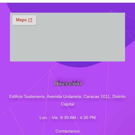
Dirección
Edificio Sudameris,
Avenida Urdaneta, Caracas 1011, Distrito
Capital
Lun. - Vie. 8:30 AM - 4
:30
PM
Contáctanos