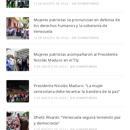
14 DE AGOSTO DE 2024
/
SIN COMENTARIOS
Mujeres patriotas se pronuncian en defensa de
los derechos humanos y la soberanía de
Venezuela
10 DE AGOSTO DE 2024
/
SIN COMENTARIOS
Mujeres patriotas acompañaron al Presidente
Nicolás Maduro en el TSJ
9 DE AGOSTO DE 2024
/
SIN COMENTARIOS
Presidente Nicolás Maduro: “La mujer
venezolana debe levantar la bandera de la paz”
3 DE AGOSTO DE 2024
/
SIN COMENTARIOS
Dheliz Álvarez: “Venezuela seguirá teniendo paz
y democracia”
3 DE AGOSTO DE 2024
/
SIN COMENTARIOS