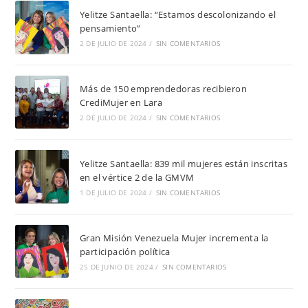
Yelitze Santaella: “Estamos descolonizando el
pensamiento”
2 DE JULIO DE 2024
/
SIN COMENTARIOS
Más de 150 emprendedoras recibieron
CrediMujer en Lara
2 DE JULIO DE 2024
/
SIN COMENTARIOS
Yelitze Santaella: 839 mil mujeres están inscritas
en el vértice 2 de la GMVM
1 DE JULIO DE 2024
/
SIN COMENTARIOS
Gran Misión Venezuela Mujer incrementa la
participación política
25 DE JUNIO DE 2024
/
SIN COMENTARIOS