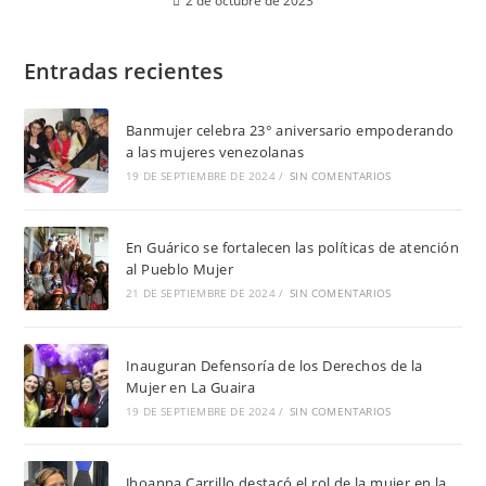
2 de octubre de 2023
Entradas recientes
Banmujer celebra 23° aniversario empoderando
a las mujeres venezolanas
19 DE SEPTIEMBRE DE 2024
/
SIN COMENTARIOS
En Guárico se fortalecen las políticas de atención
al Pueblo Mujer
21 DE SEPTIEMBRE DE 2024
/
SIN COMENTARIOS
Inauguran Defensoría de los Derechos de la
Mujer en La Guaira
19 DE SEPTIEMBRE DE 2024
/
SIN COMENTARIOS
Jhoanna Carrillo destacó el rol de la mujer en la