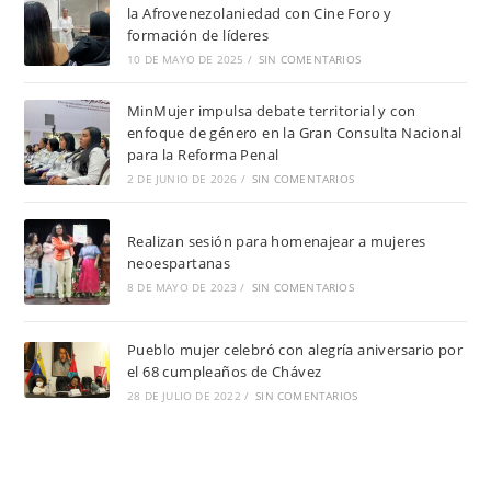
la Afrovenezolaniedad con Cine Foro y
formación de líderes
10 DE MAYO DE 2025
/
SIN COMENTARIOS
MinMujer impulsa debate territorial y con
enfoque de género en la Gran Consulta Nacional
para la Reforma Penal
2 DE JUNIO DE 2026
/
SIN COMENTARIOS
Realizan sesión para homenajear a mujeres
neoespartanas
8 DE MAYO DE 2023
/
SIN COMENTARIOS
Pueblo mujer celebró con alegría aniversario por
el 68 cumpleaños de Chávez
28 DE JULIO DE 2022
/
SIN COMENTARIOS