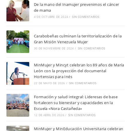
De la mano del Inamujer prevenimos el cáncer
de mama
4 DE OCTUBRE DE 2024
/
SIN COMENTARIOS
Carabobeñas culminan la territorialización de la
Gran Misión Venezuela Mujer
30 DE NOVIEMBRE DE 2024
/
SIN COMENTARIOS
MinMujer y Mincyt celebran los 89 años de María
León con la proyección del documental
Hortensias para Inés
22 DE MAYO DE 2026
/
SIN COMENTARIOS
Formación y salud integral: Lideresas de base
fortalecen su bienestar y capacidades en la
Escuela «Nora Castañeda»
12 DE ABRIL DE 2026
/
SIN COMENTARIOS
MinMujer y MinEducación Universitaria celebran