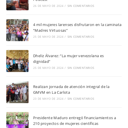
26 DE MAYO DE 2024
/
SIN COMENTARIOS
4 mil mujeres larenses disfrutaron en la caminata
“Madres Virtuosas”
25 DE MAYO DE 2024
/
SIN COMENTARIOS
Dheliz Álvarez: “La mujer venezolana es
dignidad”
25 DE MAYO DE 2024
/
SIN COMENTARIOS
Realizan jornada de atención integral de la
GMVM en La Carlota
23 DE MAYO DE 2024
/
SIN COMENTARIOS
Presidente Maduro entregó financiamientos a
210 proyectos de mujeres científicas