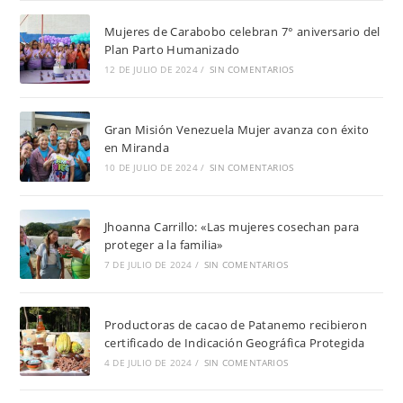
Mujeres de Carabobo celebran 7° aniversario del
Plan Parto Humanizado
12 DE JULIO DE 2024
/
SIN COMENTARIOS
Gran Misión Venezuela Mujer avanza con éxito
en Miranda
10 DE JULIO DE 2024
/
SIN COMENTARIOS
Jhoanna Carrillo: «Las mujeres cosechan para
proteger a la familia»
7 DE JULIO DE 2024
/
SIN COMENTARIOS
Productoras de cacao de Patanemo recibieron
certificado de Indicación Geográfica Protegida
4 DE JULIO DE 2024
/
SIN COMENTARIOS