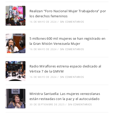
Realizan “Foro Nacional Mujer Trabajadora” por
los derechos femeninos
16 DE MAYO DE 2024
/
SIN COMENTARIOS
5 millones 600 mil mujeres se han registrado en
la Gran Misión Venezuela Mujer
16 DE MAYO DE 2024
/
SIN COMENTARIOS
Radio Miraflores estrena espacio dedicado al
Vértice 7 de la GMVM
16 DE MAYO DE 2024
/
SIN COMENTARIOS
Ministra Santaella: Las mujeres venezolanas
están resteadas con la paz y el autocuidado
30 DE SEPTIEMBRE DE 2025
/
SIN COMENTARIOS