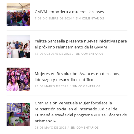
GMVM empodera a mujeres larenses
1 DE DICIEMBRE DE 2024
/
SIN COMENTARIOS
Yelitze Santaella presenta nuevas iniciativas para
el próximo relanzamiento de la GMVM
14 DE OCTUBRE DE 2025
/
SIN COMENTARIOS
Mujeres en Revolución: Avances en derechos,
liderazgo y desarrollo científico
29 DE MARZO DE 2025
/
SIN COMENTARIOS
Gran Misión Venezuela Mujer fortalece la
reinserción social en el Internado Judicial de
Cumaná a través del programa «Luisa Cáceres de
Arismendi»
28 DE MAYO DE 2026
/
SIN COMENTARIOS