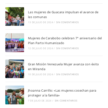
Las mujeres de Guacara impulsan el avance de
las comunas
13 DE JULIO DE 2024
/
SIN COMENTARIOS
Mujeres de Carabobo celebran 7° aniversario del
Plan Parto Humanizado
12 DE JULIO DE 2024
/
SIN COMENTARIOS
Gran Misión Venezuela Mujer avanza con éxito
en Miranda
10 DE JULIO DE 2024
/
SIN COMENTARIOS
Jhoanna Carrillo: «Las mujeres cosechan para
proteger a la familia»
7 DE JULIO DE 2024
/
SIN COMENTARIOS