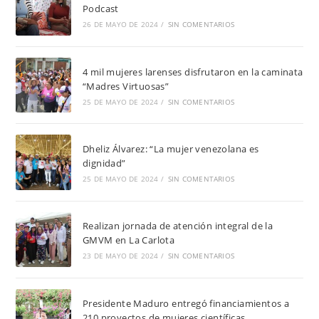
Podcast
26 DE MAYO DE 2024
/
SIN COMENTARIOS
4 mil mujeres larenses disfrutaron en la caminata
“Madres Virtuosas”
25 DE MAYO DE 2024
/
SIN COMENTARIOS
Dheliz Álvarez: “La mujer venezolana es
dignidad”
25 DE MAYO DE 2024
/
SIN COMENTARIOS
Realizan jornada de atención integral de la
GMVM en La Carlota
23 DE MAYO DE 2024
/
SIN COMENTARIOS
Presidente Maduro entregó financiamientos a
210 proyectos de mujeres científicas