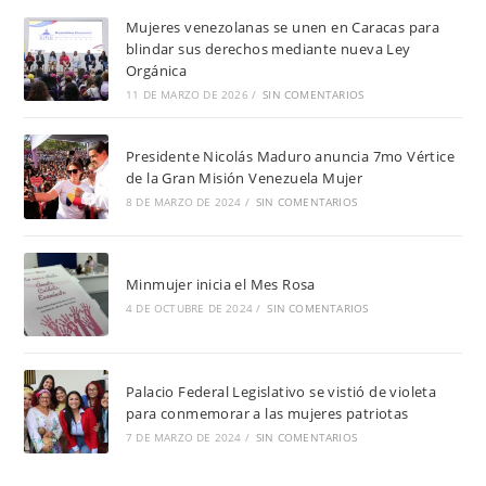
Mujeres venezolanas se unen en Caracas para
blindar sus derechos mediante nueva Ley
Orgánica
11 DE MARZO DE 2026
/
SIN COMENTARIOS
Presidente Nicolás Maduro anuncia 7mo Vértice
de la Gran Misión Venezuela Mujer
8 DE MARZO DE 2024
/
SIN COMENTARIOS
Minmujer inicia el Mes Rosa
4 DE OCTUBRE DE 2024
/
SIN COMENTARIOS
Palacio Federal Legislativo se vistió de violeta
para conmemorar a las mujeres patriotas
7 DE MARZO DE 2024
/
SIN COMENTARIOS