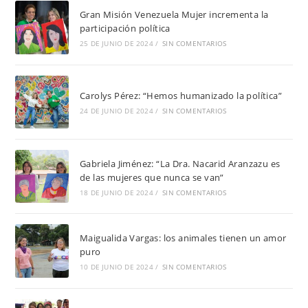
Gran Misión Venezuela Mujer incrementa la
participación política
25 DE JUNIO DE 2024
/
SIN COMENTARIOS
Carolys Pérez: “Hemos humanizado la política”
24 DE JUNIO DE 2024
/
SIN COMENTARIOS
Gabriela Jiménez: “La Dra. Nacarid Aranzazu es
de las mujeres que nunca se van”
18 DE JUNIO DE 2024
/
SIN COMENTARIOS
Maigualida Vargas: los animales tienen un amor
puro
10 DE JUNIO DE 2024
/
SIN COMENTARIOS